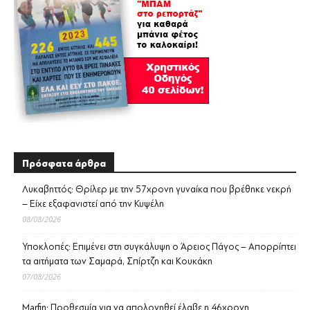
Πρόσφατα άρθρα
Λυκαβηττός: Θρίλερ με την 57χρονη γυναίκα που βρέθηκε νεκρή
– Είχε εξαφανιστεί από την Κυψέλη
08/08/2026
Υποκλοπές: Επιμένει στη συγκάλυψη ο Άρειος Πάγος – Απορρίπτει
τα αιτήματα των Σαμαρά, Σπίρτζη και Κουκάκη
07/08/2026
Marfin: Προθεσμία για να απολογηθεί έλαβε η 46χρονη