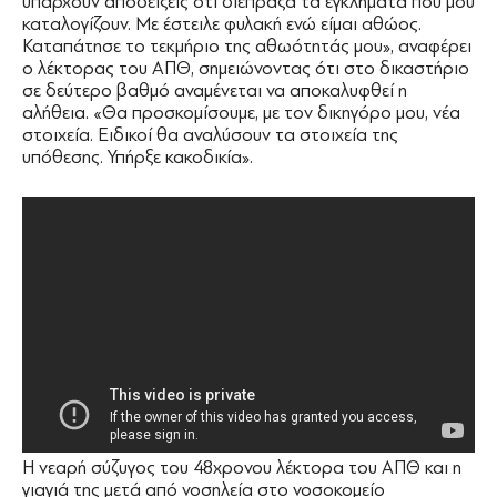
υπάρχουν αποδείξεις ότι διέπραξα τα εγκλήματα που μου
καταλογίζουν. Με έστειλε φυλακή ενώ είμαι αθώος.
Καταπάτησε το τεκμήριο της αθωότητάς μου», αναφέρει
o λέκτορας του ΑΠΘ, σημειώνοντας ότι στο δικαστήριο
σε δεύτερο βαθμό αναμένεται να αποκαλυφθεί η
αλήθεια. «Θα προσκοµίσουµε, µε τον δικηγόρο µου, νέα
στοιχεία. Ειδικοί θα αναλύσουν τα στοιχεία της
υπόθεσης. Υπήρξε κακοδικία».
Η νεαρή σύζυγος του 48χρονου λέκτορα του ΑΠΘ και η
γιαγιά της μετά από νοσηλεία στο νοσοκομείο