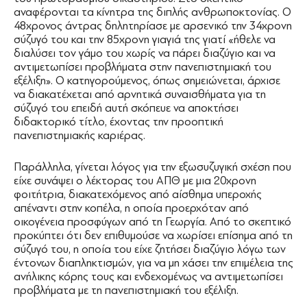
αναφέρονται τα κίνητρα της διπλής ανθρωποκτονίας. Ο
48χρονος άντρας δηλητηρίασε µε αρσενικό την 34χρονη
σύζυγό του και την 85χρονη γιαγιά της γιατί «ήθελε να
διαλύσει τον γάµο του χωρίς να πάρει διαζύγιο και να
αντιµετωπίσει προβλήµατα στην πανεπιστηµιακή του
εξέλιξη». Ο κατηγορούµενος, όπως σηµειώνεται, άρχισε
να διακατέχεται από αρνητικά συναισθήµατα για τη
σύζυγό του επειδή αυτή σκόπευε να αποκτήσει
διδακτορικό τίτλο, έχοντας την προοπτική
πανεπιστηµιακής καριέρας.
Παράλληλα, γίνεται λόγος για την εξωσυζυγική σχέση που
είχε συνάψει ο λέκτορας του ΑΠΘ µε µια 20χρονη
φοιτήτρια, διακατεχόµενος από αίσθηµα υπεροχής
απέναντι στην κοπέλα, η οποία προερχόταν από
οικογένεια προσφύγων από τη Γεωργία. Από το σκεπτικό
προκύπτει ότι δεν επιθυµούσε να χωρίσει επίσηµα από τη
σύζυγό του, η οποία του είχε ζητήσει διαζύγιο λόγω των
έντονων διαπληκτισµών, για να µη χάσει την επιµέλεια της
ανήλικης κόρης τους και ενδεχοµένως να αντιµετωπίσει
προβλήµατα µε τη πανεπιστηµιακή του εξέλιξη.