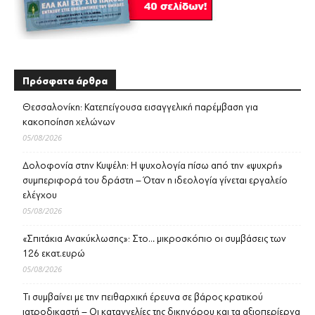
Πρόσφατα άρθρα
Θεσσαλονίκη: Κατεπείγουσα εισαγγελική παρέμβαση για
κακοποίηση χελώνων
05/08/2026
Δολοφονία στην Κυψέλη: Η ψυχολογία πίσω από την «ψυχρή»
συμπεριφορά του δράστη – Όταν η ιδεολογία γίνεται εργαλείο
ελέγχου
05/08/2026
«Σπιτάκια Ανακύκλωσης»: Στο… μικροσκόπιο οι συμβάσεις των
126 εκατ.ευρώ
05/08/2026
Τι συμβαίνει με την πειθαρχική έρευνα σε βάρος κρατικού
ιατροδικαστή – Οι καταγγελίες της δικηγόρου και τα αξιοπερίεργα