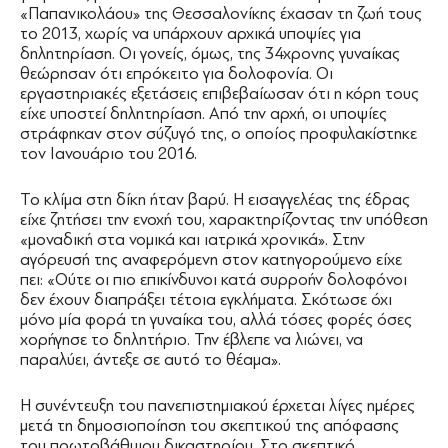
«Παπανικολάου» της Θεσσαλονίκης έχασαν τη ζωή τους
το 2013, χωρίς να υπάρχουν αρχικά υποψίες για
δηλητηρίαση. Οι γονείς, όμως, της 34χρονης γυναίκας
θεώρησαν ότι επρόκειτο για δολοφονία. Οι
εργαστηριακές εξετάσεις επιβεβαίωσαν ότι η κόρη τους
είχε υποστεί δηλητηρίαση. Από την αρχή, οι υποψίες
στράφηκαν στον σύζυγό της, ο οποίος προφυλακίστηκε
τον Ιανουάριο του 2016.
Το κλίμα στη δίκη ήταν βαρύ. Η εισαγγελέας της έδρας
είχε ζητήσει την ενοχή του, χαρακτηρίζοντας την υπόθεση
«μοναδική στα νομικά και ιατρικά χρονικά». Στην
αγόρευσή της αναφερόμενη στον κατηγορούμενο είχε
πει: «Ούτε οι πιο επικίνδυνοι κατά συρροήν δολοφόνοι
δεν έχουν διαπράξει τέτοια εγκλήματα. Σκότωσε όχι
μόνο μία φορά τη γυναίκα του, αλλά τόσες φορές όσες
χορήγησε το δηλητήριο. Την έβλεπε να λιώνει, να
παραλύει, άντεξε σε αυτό το θέαμα».
Η συνέντευξη του πανεπιστηµιακού έρχεται λίγες ηµέρες
µετά τη δηµοσιοποίηση του σκεπτικού της απόφασης
του πρωτοβάθµιου δικαστηρίου. Στο σκεπτικό