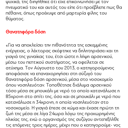
ψυχικά, της διηγήθηκε ότι είχε επικοινωνήσει με τον
πνευματικό του και αυτός του είπε ότι προέβλεπε πως θα
πέθαινε, όπως προέκυψε από μαρτυρία φίλης του
θύματος.
Θανατηφόρα δόση
«Για να αποκλείσει την πιθανότητα της εσκεμμένης
ενέργειας, ο λέκτορας σκέφτηκε να δηλητηριάσει και τη
γιαγιά της γυναίκας του, έτσι ώστε η λήψη αρσενικού,
μέσω του πεπτικού συστήματος, να οφείλεται σε
ατύχημα. Τον Αύγουστο του 2013, ο κατηγορούμενος
αποφάσισε να επαναχορηγήσει στη σύζυγό του
θανατηφόρα δόση αρσενικού, μέσα στο νοσοκομείο
όπου νοσηλευόταν. Τοποθέτησε διάλυμα αρσενικού
τόσο μέσα σε μπουκάλι με νερό το οποίο κατανάλωσε η
85χρονη στο σπίτι της, όσο και σε μπουκάλι με νερό που
κατανάλωσε η 34χρονη, η οποία νοσηλευόταν στο
νοσοκομείο. Η γιαγιά έπεσε σε κώμα και έχασε πρώτη τη
ζωή της μέσα σε λίγα 24ωρα λόγω της προχωρημένης
ηλικίας της, ενώ ο οργανισμός της συζύγου αντεπεξήλθε
τις επόμενες τρεις ημέρες, μέχρι που ο κατηγορούμε- νος