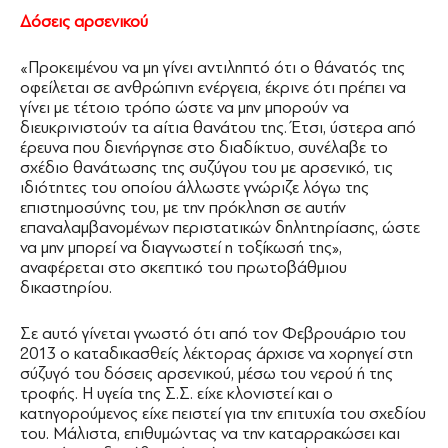
Δόσεις αρσενικού
«Προκειµένου να µη γίνει αντιληπτό ότι ο θάνατός της
οφείλεται σε ανθρώπινη ενέργεια, έκρινε ότι πρέπει να
γίνει µε τέτοιο τρόπο ώστε να µην µπορούν να
διευκρινιστούν τα αίτια θανάτου της. Έτσι, ύστερα από
έρευνα που διενήργησε στο διαδίκτυο, συνέλαβε το
σχέδιο θανάτωσης της συζύγου του µε αρσενικό, τις
ιδιότητες του οποίου άλλωστε γνώριζε λόγω της
επιστηµοσύνης του, µε την πρόκληση σε αυτήν
επαναλαµβανοµένων περιστατικών δηλητηρίασης, ώστε
να µην µπορεί να διαγνωστεί η τοξίκωσή της»,
αναφέρεται στο σκεπτικό του πρωτοβάθµιου
δικαστηρίου.
Σε αυτό γίνεται γνωστό ότι από τον Φεβρουάριο του
2013 ο καταδικασθείς λέκτορας άρχισε να χορηγεί στη
σύζυγό του δόσεις αρσενικού, µέσω του νερού ή της
τροφής. Η υγεία της Σ.Σ. είχε κλονιστεί και ο
κατηγορούµενος είχε πειστεί για την επιτυχία του σχεδίου
του. Μάλιστα, επιθυμώντας να την καταρρακώσει και