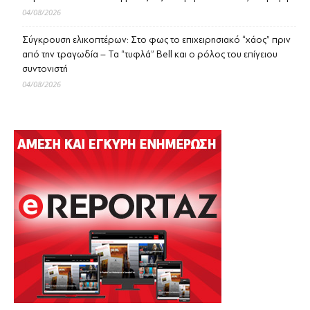
04/08/2026
Σύγκρουση ελικοπτέρων: Στο φως το επιχειρησιακό “χάος” πριν
από την τραγωδία – Τα “τυφλά” Bell και ο ρόλος του επίγειου
συντονιστή
04/08/2026