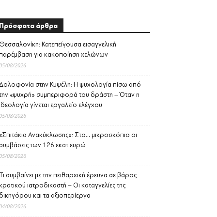
Πρόσφατα άρθρα
Θεσσαλονίκη: Κατεπείγουσα εισαγγελική
παρέμβαση για κακοποίηση χελώνων
05/08/2026
Δολοφονία στην Κυψέλη: Η ψυχολογία πίσω από
την «ψυχρή» συμπεριφορά του δράστη – Όταν η
ιδεολογία γίνεται εργαλείο ελέγχου
05/08/2026
«Σπιτάκια Ανακύκλωσης»: Στο… μικροσκόπιο οι
συμβάσεις των 126 εκατ.ευρώ
05/08/2026
Τι συμβαίνει με την πειθαρχική έρευνα σε βάρος
κρατικού ιατροδικαστή – Οι καταγγελίες της
δικηγόρου και τα αξιοπερίεργα
04/08/2026