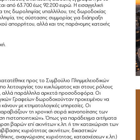
αι από 63.700 έως 92.200 ευρώ. Η εισαγγελική
 της δωροληψίας υπαλλήλου, της δωροδοκίας
οληψία, της σύστασης συμμορίας για διάπραξη
κού απορρήτου, αλλά και της παράνομης κατοχής
χή.
 κατατέθηκε προς το Συμβούλιο Πλημμελειοδικών
πο λειτουργίας του κυκλώματος και στους ρόλους
λή, αλλά παράλληλα αρκετά προσοδοφόρα. Οι
γικών Γραφείων δωροδοκούνταν προκειμένου να
κάνουν με κτηματολογικές υπηρεσίες. Οι
παραβιάζουν τη χρονική σειρά ικανοποίησης των
ση πιστοποιητικών». Όπως για παράδειγμα αιτήματα
άρση βαρών επί ακινήτων κ.λπ. ή την καταχώριση των
αβίβασης κυριότητας ακινήτων, δικαστικών
κης, αναγνώρισης κυριότητας, κατασχέσεων κ.λπ.)