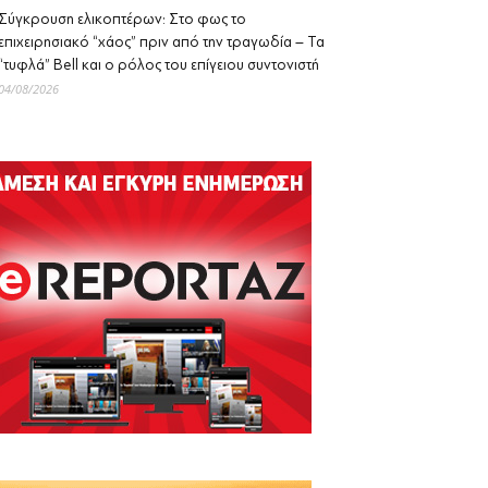
Σύγκρουση ελικοπτέρων: Στο φως το
επιχειρησιακό “χάος” πριν από την τραγωδία – Τα
“τυφλά” Bell και ο ρόλος του επίγειου συντονιστή
04/08/2026