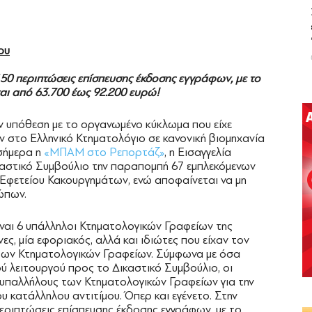
ου
50 περιπτώσεις επίσπευσης έκδοσης εγγράφων, με το
ται από 63.700 έως 92.200 ευρώ!
 την υπόθεση με το οργανωμένο κύκλωμα που είχε
ν στο Ελληνικό Κτηματολόγιο σε κανονική βιομηχανία
σήμερα η
«ΜΠΑΜ στο Ρεπορτάζ»
, η Εισαγγελία
καστικό Συμβούλιο την παραπομπή 67 εμπλεκόμενων
Εφετείου Κακουργημάτων, ενώ αποφαίνεται να μη
ώπων.
ίναι 6 υπάλληλοι Κτηματολογικών Γραφείων της
νες, μία εφοριακός, αλλά και ιδιώτες που είχαν τον
 των Κτηματολογικών Γραφείων. Σύμφωνα με όσα
ού λειτουργού προς το Δικαστικό Συμβούλιο, οι
υπαλλήλους των Κτηματολογικών Γραφείων για την
υ κατάλληλου αντιτίμου. Όπερ και εγένετο. Στην
εριπτώσεις επίσπευσης έκδοσης εγγράφων, με το