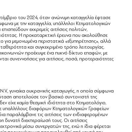
πτέμβριο του 2024, όταν ανώνυμη καταγγελία έφτασε
φωνα με την καταγγελία, υπάλληλοι Κτηματολογικών
 επισπεύδουν εκκρεμείς αιτήσεις πολιτών,
ιότητας. Η προκαταρκτική έρευνα που ακολούθησε
το για μεμονωμένα περιστατικά «εξυπηρέτησης», αλλά
σταθερότητα και συγκεκριμένο τρόπο λειτουργίας.
ικοινωνιών προέκυψε ένα πυκνό δίκτυο επαφών, με
νται συνεννοήσεις για αιτήσεις, ποσά, προτεραιότητες
Ν.V., γυναίκα ουκρανικής καταγωγής, η οποία σύμφωνα
ρόταση αποτελούσε τον βασικό συντονιστή της
ν είχε καμία θεσμική ιδιότητα στο Κτηματολόγιο,
 με υπαλλήλους διαφόρων Κτηματολογικών Γραφείων
 ίδια παραλάμβανε τις αιτήσεις των ενδιαφερομένων
ρη δυνατή διεκπεραίωσή τους. Οι αιτήσεις
λεκτρονικά μέσω συνεργατών της, ενώ η ίδια φέρεται