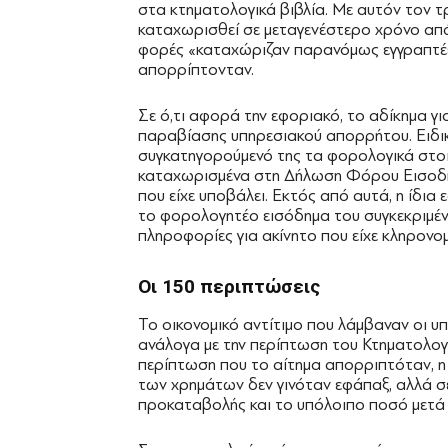
στα κτηματολογικά βιβλία. Με αυτόν τον 
καταχωρισθεί σε μεταγενέστερο χρόνο από 
φορές «καταχώριζαν παρανόμως εγγραπτέες
απορρίπτονταν.
Σε ό,τι αφορά την εφοριακό, το αδίκημα γ
παραβίασης υπηρεσιακού απορρήτου. Ειδικ
συγκατηγορούμενό της τα φορολογικά στοι
καταχωρισμένα στη Δήλωση Φόρου Εισοδήμ
που είχε υποβάλει. Εκτός από αυτά, η ίδια
το φορολογητέο εισόδημα του συγκεκριμέν
πληροφορίες για ακίνητο που είχε κληρονομ
Οι 150 περιπτώσεις
Το οικονομικό αντίτιμο που λάμβαναν οι 
ανάλογα με την περίπτωση του Κτηματολογ
περίπτωση που το αίτημα απορριπτόταν, η
των χρημάτων δεν γινόταν εφάπαξ, αλλά σ
προκαταβολής και το υπόλοιπο ποσό μετά τ