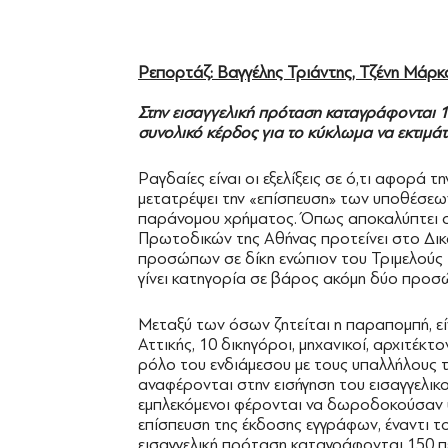
Ρεπορτάζ:
Βαγγέλης Τριάντης, Τζένη Μάρκ
Στην εισαγγελική πρόταση καταγράφονται 1
συνολικό κέρδος για το κύκλωμα να εκτιμά
Ραγδαίες είναι οι εξελίξεις σε ό,τι αφορά
μετατρέψει την «επίσπευση» των υποθέσεω
παράνομου χρήματος. Όπως αποκαλύπτει 
Πρωτοδικών της Αθήνας προτείνει στο Δι
προσώπων σε δίκη ενώπιον του Τριμελούς 
γίνει κατηγορία σε βάρος ακόμη δύο προσ
Μεταξύ των όσων ζητείται η παραπομπή, ε
Αττικής, 10 δικηγόροι, μηχανικοί, αρχιτέκτο
ρόλο του ενδιάμεσου με τους υπαλλήλους
αναφέρονται στην εισήγηση του εισαγγελικ
εμπλεκόμενοι φέρονται να δωροδοκούσαν 
επίσπευση της έκδοσης εγγράφων, έναντι το
εισαγγελική πρόταση καταγράφονται 150 π