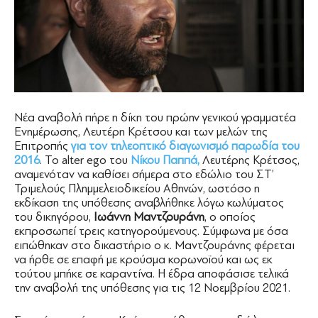
Νέα αναβολή πήρε η δίκη του πρώην γενικού γραμματέα
Ενημέρωσης, Λευτέρη Κρέτσου και των μελών της
Επιτροπής
για τον τηλεοπτικό διαγωνισμό παρωδία του
2016
. Το alter ego του
Νίκου Παππά,
Λευτέρης Κρέτσος,
αναμενόταν να καθίσει σήμερα στο εδώλιο του ΣΤ’
Τριμελούς Πλημμελειοδικείου Αθηνών, ωστόσο η
εκδίκαση της υπόθεσης αναβλήθηκε λόγω κωλύματος
του δικηγόρου,
Ιωάννη Μαντζουράνη
, ο οποίος
εκπροσωπεί τρεις κατηγορούμενους. Σύμφωνα με όσα
ειπώθηκαν στο δικαστήριο ο κ. Μαντζουράνης φέρεται
να ήρθε σε επαφή με κρούσμα κορωνοϊού και ως εκ
τούτου μπήκε σε καραντίνα. Η έδρα αποφάσισε τελικά
την αναβολή της υπόθεσης για τις 12 Νοεμβρίου 2021.