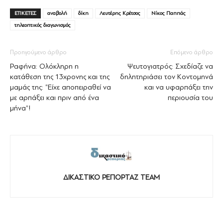
ΕΤΙΚΕΤΕΣ
αναβολή
δίκη
Λευτέρης Κρέτσος
Νίκος Παππάς
τηλεοπτικός διαγωνισμός
Προηγούμενο άρθρο
Επόμενο άρθρο
Ραφήνα: Ολόκληρη η
Ψευτογιατρός: Σχεδίαζε να
κατάθεση της 13χρονης και της
δηλητηριάσει τον Κοντομηνά
μαμάς της: “Είχε αποπειραθεί να
και να υφαρπάξει την
με αρπάξει και πριν από ένα
περιουσία του
μήνα”!
ΔΙΚΑΣΤΙΚΟ ΡΕΠΟΡΤΑΖ TEAM