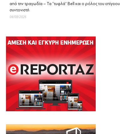
από την τραγωδία – Τα “τυφλά” Bell και ο ρόλος του επίγειου
συντονιστή
04/08/2026