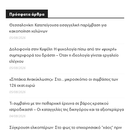
Πρόσφατα άρθρα
Θεσσαλονίκη: Κατεπείγουσα εισαγγελική παρέμβαση για
κακοποίηση χελώνων
05/08/2026
Δολοφονία στην Κυψέλη: Η ψυχολογία πίσω από την «ψυχρή»
συμπεριφορά του δράστη – Όταν η ιδεολογία γίνεται εργαλείο
ελέγχου
05/08/2026
«Σπιτάκια Ανακύκλωσης»: Στο… μικροσκόπιο οι συμβάσεις των
126 εκατ.ευρώ
05/08/2026
Τι συμβαίνει με την πειθαρχική έρευνα σε βάρος κρατικού
ιατροδικαστή – Οι καταγγελίες της δικηγόρου και τα αξιοπερίεργα
04/08/2026
Σύγκρουση ελικοπτέρων: Στο φως το επιχειρησιακό “χάος” πριν