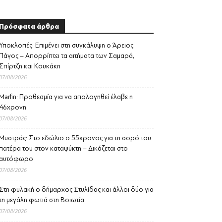
Πρόσφατα άρθρα
Υποκλοπές: Επιμένει στη συγκάλυψη ο Άρειος
Πάγος – Απορρίπτει τα αιτήματα των Σαμαρά,
Σπίρτζη και Κουκάκη
07/08/2026
Marfin: Προθεσμία για να απολογηθεί έλαβε η
46χρονη
07/08/2026
Μυστράς: Στο εδώλιο ο 55χρονος για τη σορό του
πατέρα του στον καταψύκτη – Δικάζεται στο
αυτόφωρο
07/08/2026
Στη φυλακή ο δήμαρχος Στυλίδας και άλλοι δύο για
τη μεγάλη φωτιά στη Βοιωτία
07/08/2026