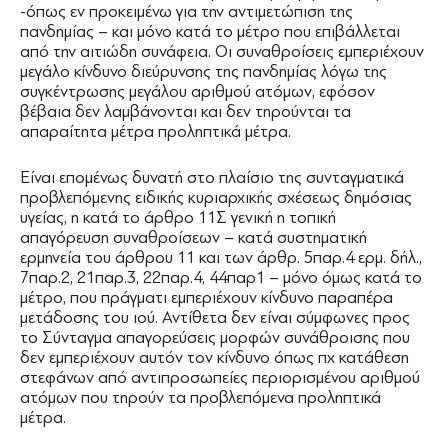
-όπως εν προκειμένω για την αντιμετώπιση της
πανδημίας – και μόνο κατά το μέτρο που επιβάλλεται
από την αιτιώδη συνάφεια. Οι συναθροίσεις εμπεριέχουν
μεγάλο κίνδυνο διεύρυνσης της πανδημίας λόγω της
συγκέντρωσης μεγάλου αριθμού ατόμων, εφόσον
βέβαια δεν λαμβάνονται και δεν τηρούνται τα
απαραίτητα μέτρα προληπτικά μέτρα.
Είναι επομένως δυνατή στο πλαίσιο της συνταγματικά
προβλεπόμενης ειδικής κυριαρχικής σχέσεως δημόσιας
υγείας, η κατά το άρθρο 11Σ γενική η τοπική
απαγόρευση συναθροίσεων – κατά συστηματική
ερμηνεία του άρθρου 11 και των άρθρ. 5παρ.4 ερμ. δήλ.,
7παρ.2, 21παρ.3, 22παρ.4, 44παρ1 – μόνο όμως κατά το
μέτρο, που πράγματι εμπεριέχουν κίνδυνο παραπέρα
μετάδοσης του ιού. Αντίθετα δεν είναι σύμφωνες προς
το Σύνταγμα απαγορεύσεις μορφών συνάθροισης που
δεν εμπεριέχουν αυτόν τον κίνδυνο όπως πχ κατάθεση
στεφάνων από αντιπροσωπείες περιορισμένου αριθμού
ατόμων που τηρούν τα προβλεπόμενα προληπτικά
μέτρα.