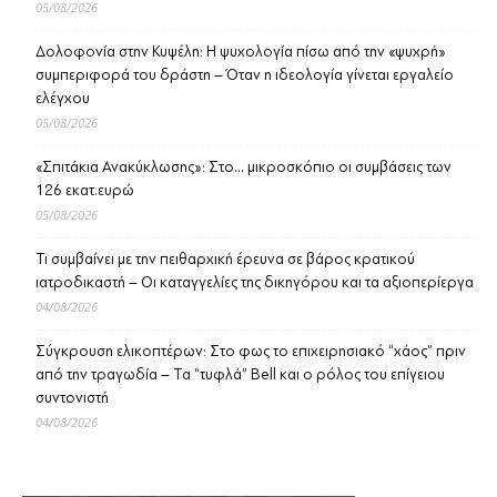
05/08/2026
Δολοφονία στην Κυψέλη: Η ψυχολογία πίσω από την «ψυχρή»
συμπεριφορά του δράστη – Όταν η ιδεολογία γίνεται εργαλείο
ελέγχου
05/08/2026
«Σπιτάκια Ανακύκλωσης»: Στο… μικροσκόπιο οι συμβάσεις των
126 εκατ.ευρώ
05/08/2026
Τι συμβαίνει με την πειθαρχική έρευνα σε βάρος κρατικού
ιατροδικαστή – Οι καταγγελίες της δικηγόρου και τα αξιοπερίεργα
04/08/2026
Σύγκρουση ελικοπτέρων: Στο φως το επιχειρησιακό “χάος” πριν
από την τραγωδία – Τα “τυφλά” Bell και ο ρόλος του επίγειου
συντονιστή
04/08/2026