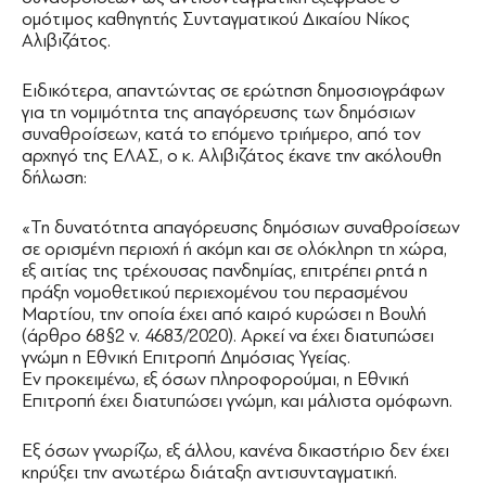
ομότιμος καθηγητής Συνταγματικού Δικαίου Νίκος
Αλιβιζάτος.
Ειδικότερα, απαντώντας σε ερώτηση δημοσιογράφων
για τη νομιμότητα της απαγόρευσης των δημόσιων
συναθροίσεων, κατά το επόμενο τριήμερο, από τον
αρχηγό της ΕΛΑΣ, ο κ. Αλιβιζάτος έκανε την ακόλουθη
δήλωση:
«Τη δυνατότητα απαγόρευσης δημόσιων συναθροίσεων
σε ορισμένη περιοχή ή ακόμη και σε ολόκληρη τη χώρα,
εξ αιτίας της τρέχουσας πανδημίας, επιτρέπει ρητά η
πράξη νομοθετικού περιεχομένου του περασμένου
Μαρτίου, την οποία έχει από καιρό κυρώσει η Βουλή
(άρθρο 68§2 ν. 4683/2020). Αρκεί να έχει διατυπώσει
γνώμη η Εθνική Επιτροπή Δημόσιας Υγείας.
Εν προκειμένω, εξ όσων πληροφορούμαι, η Εθνική
Επιτροπή έχει διατυπώσει γνώμη, και μάλιστα ομόφωνη.
Εξ όσων γνωρίζω, εξ άλλου, κανένα δικαστήριο δεν έχει
κηρύξει την ανωτέρω διάταξη αντισυνταγματική.