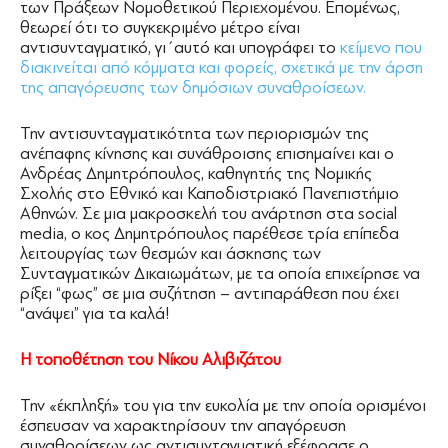
των Πράξεων Νομοθετικού Περιεχομένου. Επομένως,
θεωρεί ότι το συγκεκριμένο μέτρο είναι
αντισυνταγματικό, γι΄αυτό και υπογράφει το
κείμενο που
διακινείται από κόμματα και φορείς, σχετικά με την άρση
της απαγόρευσης των δημόσιων συναθροίσεων.
Την αντισυνταγματικότητα των περιορισμών της
ανέπαφης κίνησης και συνάθροισης επισημαίνει και ο
Ανδρέας Δημητρόπουλος, καθηγητής της Νομικής
Σχολής στο Εθνικό και Καποδιστριακό Πανεπιστήμιο
Αθηνών. Σε μια μακροσκελή του ανάρτηση στα social
media, ο κος Δημητρόπουλος παρέθεσε τρία επίπεδα
λειτουργίας των θεσμών και άσκησης των
Συνταγματικών Δικαιωμάτων, με τα οποία επιχείρησε να
ρίξει “φως” σε μια συζήτηση – αντιπαράθεση που έχει
“ανάψει” για τα καλά!
Η τοποθέτηση του Νίκου Αλιβιζάτου
Την «έκπληξή» του για την ευκολία με την οποία ορισμένοι
έσπευσαν να χαρακτηρίσουν την απαγόρευση
συναθροίσεων ως αντισυνταγματική εξέφρασε ο