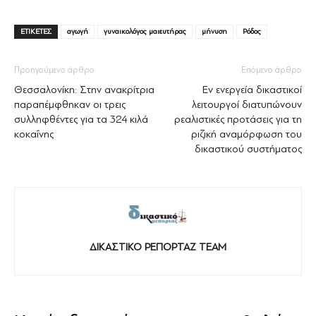
ΕΤΙΚΕΤΕΣ
αγωγή
γυναικολόγος μαιευτήρας
μήνυση
Ρόδος
Προηγούμενο άρθρο
Επόμενο άρθρο
Θεσσαλονίκη: Στην ανακρίτρια
Εν ενεργεία δικαστικοί
παραπέμφθηκαν οι τρεις
λειτουργοί διατυπώνουν
συλληφθέντες για τα 324 κιλά
ρεαλιστικές προτάσεις για τη
κοκαΐνης
ριζική αναμόρφωση του
δικαστικού συστήματος
ΔΙΚΑΣΤΙΚΟ ΡΕΠΟΡΤΑΖ TEAM