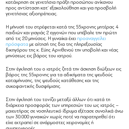
κατάχρηση σε γενετήσια πράξη προσώπου ανίκανου
προς αντίσταση κατ’ εξακολούθηση και για προσβολή
γενετήσιας αξιοπρέπειας.
Η μήνυσή του στρέφεται κατά της 55χρονης μητέρας 4
παιδιών και γιαγιάς 2 εγγονών που υπέβαλε την πρώτη
από τις 20 μηνύσεις. Η γυναίκα έχει
προαναγγείλει
πρόσφατα
με αίτησή της δια της πληρεξουσίας
δικηγόρου της κ. Εύης Αρνιθενού την υποβολή και νέας
μηνύσεως εις βάρος του ιατρού.
Στην έγκλησή του ο ιατρός ζητά την άσκηση διώξεων εις
βάρος της 55χρονης για τα αδικήματα της ψευδούς
καταμήνυσης, της ψευδούς κατάθεσης και της
συκοφαντικής δυσφήμισης.
Στην έγκλησή του τονίζει μεταξύ άλλων ότι κατά τη
διάρκεια προσφοράς των υπηρεσιών του ως ιατρός –
μαιευτήρας σε νοσηλευτικό ίδρυμα εξέτασε συνολικά άνω
των 30.000 γυναικών χωρίς ποτέ να παρατηρηθεί ότι
είχε εκτραπεί σε ανάρμοστες χειρονομίες ή
συμπεριφορές.