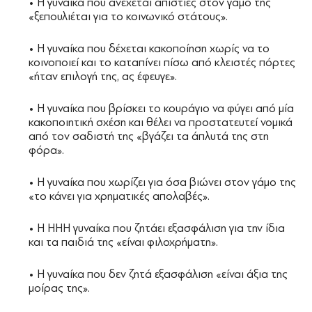
• H γυναίκα που ανέχεται απιστίες στον γάμο της
«ξεπουλιέται για το κοινωνικό στάτους».
• H γυναίκα που δέχεται κακοποίηση χωρίς να το
κοινοποιεί και το καταπίνει πίσω από κλειστές πόρτες
«ήταν επιλογή της, ας έφευγε».
• H γυναίκα που βρίσκει το κουράγιο να φύγει από μία
κακοποιητική σχέση και θέλει να προστατευτεί νομικά
από τον σαδιστή της «βγάζει τα άπλυτά της στη
φόρα».
• H γυναίκα που χωρίζει για όσα βιώνει στον γάμο της
«το κάνει για χρηματικές απολαβές».
• H HHH γυναίκα που ζητάει εξασφάλιση για την ίδια
και τα παιδιά της «είναι φιλοχρήματη».
• Η γυναίκα που δεν ζητά εξασφάλιση «είναι άξια της
μοίρας της».