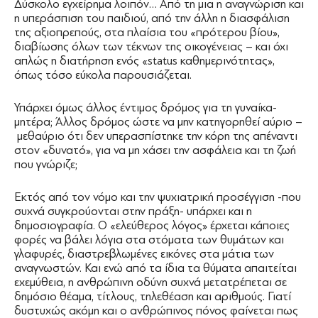
Δύσκολο εγχείρημα λοιπόν… Από τη μια η αναγνώριση και
η υπεράσπιση του παιδιού, από την άλλη η διασφάλιση
της αξιοπρεπούς, στα πλαίσια του «πρότερου βίου»,
διαβίωσης όλων των τέκνων της οικογένειας – και όχι
απλώς η διατήρηση ενός «status καθημερινότητας»,
όπως τόσο εύκολα παρουσιάζεται.
Υπάρχει όμως άλλος έντιμος δρόμος για τη γυναίκα-
μητέρα; Άλλος δρόμος ώστε να μην κατηγορηθεί αύριο –
μεθαύριο ότι δεν υπερασπίστηκε την κόρη της απέναντι
στον «δυνατό», για να μη χάσει την ασφάλεια και τη ζωή
που γνώριζε;
Εκτός από τον νόμο και την ψυχιατρική προσέγγιση -που
συχνά συγκρούονται στην πράξη- υπάρχει και η
δημοσιογραφία. Ο «ελεύθερος λόγος» έρχεται κάποιες
φορές να βάλει λόγια στα στόματα των θυμάτων και
γλαφυρές, διαστρεβλωμένες εικόνες στα μάτια των
αναγνωστών. Και ενώ από τα ίδια τα θύματα απαιτείται
εχεμύθεια, η ανθρώπινη οδύνη συχνά μετατρέπεται σε
δημόσιο θέαμα, τίτλους, τηλεθέαση και αριθμούς. Γιατί
δυστυχώς ακόμη και ο ανθρώπινος πόνος φαίνεται πως