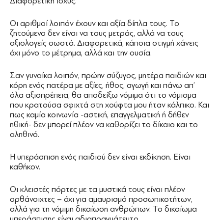
Διαφορετική ισχύς.
Οι αριθμοί λοιπόν έχουν και αξία δίπλα τους. Το
ζητούμενο δεν είναι να τους μετράς, αλλά να τους
αξιολογείς σωστά. Διαφορετικά, κάποια στιγμή χάνεις
όχι μόνο το μέτρημα, αλλά και την ουσία.
Σαν γυναίκα λοιπόν, πρώην σύζυγος, μητέρα παιδιών και
κόρη ενός πατέρα με αξίες, ήθος, αγωγή και πάνω απ’
όλα αξιοπρέπεια, θα αποδείξω νόμιμα ότι το νόμισμα
που κρατούσα σφιχτά στη χούφτα μου ήταν κάλπικο. Και
πως καμία κοινωνία -αστική, επαγγελματική ή δήθεν
ηθική- δεν μπορεί πλέον να καθορίζει το δίκαιο και το
αληθινό.
Η υπεράσπιση ενός παιδιού δεν είναι εκδίκηση. Είναι
καθήκον.
Οι κλειστές πόρτες με τα μυστικά τους είναι πλέον
ορθάνοιχτες – όχι για αμαυρισμό προσωπικοτήτων,
αλλά για τη νόμιμη δικαίωση ανθρώπων. Το δικαίωμα
υπεράσπισης είναι αδιαπραγμάτευτο.