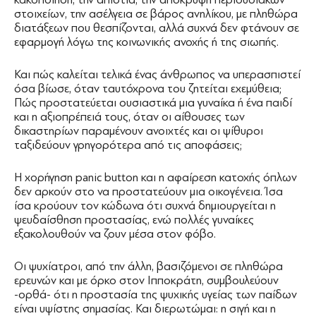
στοιχείων, την ασέλγεια σε βάρος ανηλίκου, με πληθώρα
διατάξεων που θεσπίζονται, αλλά συχνά δεν φτάνουν σε
εφαρμογή λόγω της κοινωνικής ανοχής ή της σιωπής.
Και πώς καλείται τελικά ένας άνθρωπος να υπερασπιστεί
όσα βίωσε, όταν ταυτόχρονα του ζητείται εχεμύθεια;
Πώς προστατεύεται ουσιαστικά μια γυναίκα ή ένα παιδί
και η αξιοπρέπειά τους, όταν οι αίθουσες των
δικαστηρίων παραμένουν ανοιχτές και οι ψίθυροι
ταξιδεύουν γρηγορότερα από τις αποφάσεις;
Η χορήγηση panic button και η αφαίρεση κατοχής όπλων
δεν αρκούν στο να προστατεύουν μια οικογένεια. Ίσα
ίσα κρούουν τον κώδωνα ότι συχνά δημιουργείται η
ψευδαίσθηση προστασίας, ενώ πολλές γυναίκες
εξακολουθούν να ζουν μέσα στον φόβο.
Οι ψυχίατροι, από την άλλη, βασιζόμενοι σε πληθώρα
ερευνών και με όρκο στον Ιπποκράτη, συμβουλεύουν
-ορθά- ότι η προστασία της ψυχικής υγείας των παίδων
είναι υψίστης σημασίας. Και διερωτώμαι: η σιγή και η