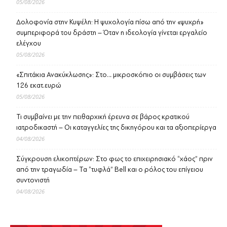
05/08/2026
Δολοφονία στην Κυψέλη: Η ψυχολογία πίσω από την «ψυχρή»
συμπεριφορά του δράστη – Όταν η ιδεολογία γίνεται εργαλείο
ελέγχου
05/08/2026
«Σπιτάκια Ανακύκλωσης»: Στο… μικροσκόπιο οι συμβάσεις των
126 εκατ.ευρώ
05/08/2026
Τι συμβαίνει με την πειθαρχική έρευνα σε βάρος κρατικού
ιατροδικαστή – Οι καταγγελίες της δικηγόρου και τα αξιοπερίεργα
04/08/2026
Σύγκρουση ελικοπτέρων: Στο φως το επιχειρησιακό “χάος” πριν
από την τραγωδία – Τα “τυφλά” Bell και ο ρόλος του επίγειου
συντονιστή
04/08/2026