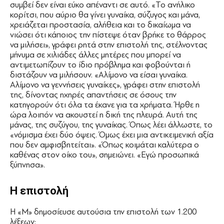
συμβεί δεν είναι εύκο απέναντι σε αυτό. «Το ανήλικο
κορίτσι, που αύριο θα γίνει γυναίκα, σύζυγος και μάνα,
χρειάζεται προστασία, αλήθεια και το δικαίωμα να
νιώσει ότι κάποιος την πίστεψε όταν βρήκε το θάρρος
να μιλήσει», γράφει ρητά στην επιστολή της, στέλνοντας
μήνυμα σε χιλιάδες άλλες μητέρες που μπορεί να
αντιμετωπίζουν το ίδιο πρόβλημα και φοβούνται ή
διστάζουν να μιλήσουν. «Αλίμονο να είσαι γυναίκα.
Αλίμονο να γεννήσεις γυναίκες», γράφει στην επιστολή
της, δίνοντας ηχηρές απαντήσεις σε όσους την
κατηγορούν ότι όλα τα έκανε για τα χρήματα. Ήρθε η
ώρα λοιπόν να ακουστεί η δική της πλευρά. Αυτή της
μάνας, της συζύγου, της γυναίκας. Όπως λέει άλλωστε, το
«νόμισμα έχει δύο όψεις. Όμως έχει μια αντικειμενική αξία
που δεν αμφισβητείται». «Όπως κοιμάται καλύτερα ο
καθένας στον οίκο του», σημειώνει. «Εγώ προσωπικά
ξύπνησα».
Η επιστολή
Η «Μ» δημοσίευσε αυτούσια την επιστολή των 1.200
λέξεων: