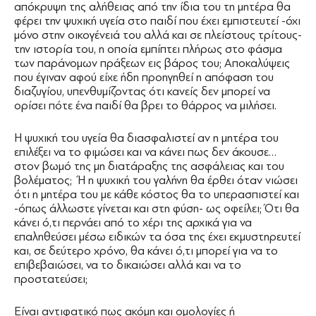
απόκρυψη της αλήθειας από την ίδια του τη μητέρα θα
φέρει την ψυχική υγεία στο παιδί που έχει εμπιστευτεί -όχι
μόνο στην οικογένειά του αλλά και σε πλείστους τρίτους-
την ιστορία του, η οποία εμπίπτει πλήρως στο φάσμα
των παράνομων πράξεων εις βάρος του; Αποκαλύψεις
που έγιναν αφού είχε ήδη προηγηθεί η απόφαση του
διαζυγίου, υπενθυμίζοντας ότι κανείς δεν μπορεί να
ορίσει πότε ένα παιδί θα βρει το θάρρος να μιλήσει.
Η ψυχική του υγεία θα διασφαλιστεί αν η μητέρα του
επιλέξει να το φιμώσει και να κάνει πως δεν άκουσε…
στον βωμό της μη διατάραξης της ασφάλειας και του
βολέματος; Ή η ψυχική του γαλήνη θα έρθει όταν νιώσει
ότι η μητέρα του με κάθε κόστος θα το υπερασπιστεί και
-όπως άλλωστε γίνεται και στη φύση- ως οφείλει; Ότι θα
κάνει ό,τι περνάει από το χέρι της αρχικά για να
επαληθεύσει μέσω ειδικών τα όσα της έχει εκμυστηρευτεί
και, σε δεύτερο χρόνο, θα κάνει ό,τι μπορεί για να το
επιβεβαιώσει, να το δικαιώσει αλλά και να το
προστατεύσει;
Είναι αντιφατικό πως ακόμη και ομολογίες ή