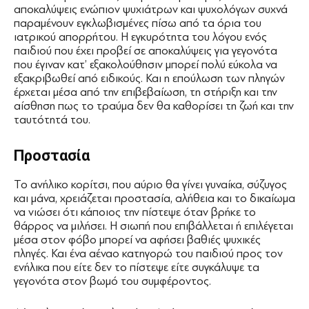
αποκαλύψεις ενώπιον ψυχιάτρων και ψυχολόγων συχνά
παραμένουν εγκλωβισμένες πίσω από τα όρια του
ιατρικού απορρήτου. Η εγκυρότητα του λόγου ενός
παιδιού που έχει προβεί σε αποκαλύψεις για γεγονότα
που έγιναν κατ’ εξακολούθησιν μπορεί πολύ εύκολα να
εξακριβωθεί από ειδικούς. Και η επούλωση των πληγών
έρχεται μέσα από την επιβεβαίωση, τη στήριξη και την
αίσθηση πως το τραύμα δεν θα καθορίσει τη ζωή και την
ταυτότητά του.
Προστασία
Το ανήλικο κορίτσι, που αύριο θα γίνει γυναίκα, σύζυγος
και μάνα, χρειάζεται προστασία, αλήθεια και το δικαίωμα
να νιώσει ότι κάποιος την πίστεψε όταν βρήκε το
θάρρος να μιλήσει. Η σιωπή που επιβάλλεται ή επιλέγεται
μέσα στον φόβο μπορεί να αφήσει βαθιές ψυχικές
πληγές. Και ένα αέναο κατηγορώ του παιδιού προς τον
ενήλικα που είτε δεν το πίστεψε είτε συγκάλυψε τα
γεγονότα στον βωμό του συμφέροντος.