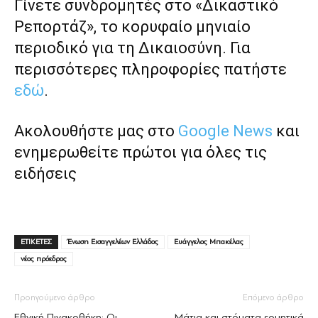
Γίνετε συνδρομητές στο «Δικαστικό
Ρεπορτάζ», το κορυφαίο μηνιαίο
περιοδικό για τη Δικαιοσύνη. Για
περισσότερες πληροφορίες πατήστε
εδώ
.
Ακολουθήστε μας στο
Google News
και
ενημερωθείτε πρώτοι για όλες τις
ειδήσεις
ΕΤΙΚΕΤΕΣ
Ένωση Εισαγγελέων Ελλάδος
Ευάγγελος Μπακέλας
νέος πρόεδρος
Προηγούμενο άρθρο
Επόμενο άρθρο
Εθνική Πινακοθήκη: Οι
Μάτια και στόµατα ερµητικά