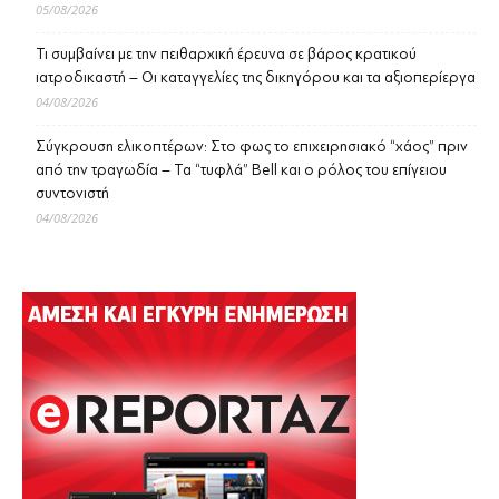
05/08/2026
Τι συμβαίνει με την πειθαρχική έρευνα σε βάρος κρατικού
ιατροδικαστή – Οι καταγγελίες της δικηγόρου και τα αξιοπερίεργα
04/08/2026
Σύγκρουση ελικοπτέρων: Στο φως το επιχειρησιακό “χάος” πριν
από την τραγωδία – Τα “τυφλά” Bell και ο ρόλος του επίγειου
συντονιστή
04/08/2026