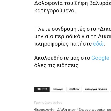
Δολοφονία του Σήφη Βαλυράκη
κατηγορούμενοι
Γίνετε συνδρομητές στο «Δικ
μηνιαίο περιοδικό για τη Δικα
πληροφορίες πατήστε
εδώ
.
Ακολουθήστε μας στο
Google
όλες τις ειδήσεις
ΕΤΙΚΕΤΕΣ
απολογια
ελεύθερος
κατηγορία βιασμού
Προηγούμενο άρθρο
Θεσσαλονίκη: Δίωξη στον 42χρονο φαρσέρ πο