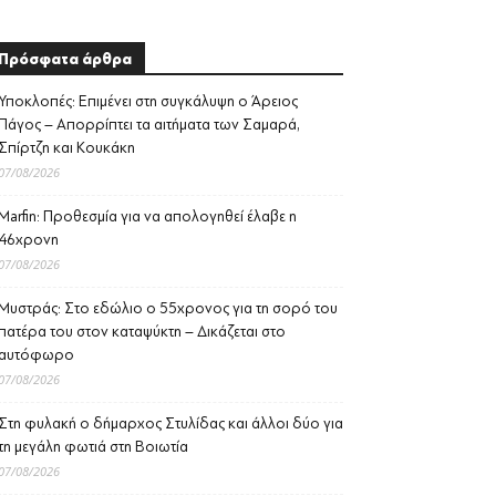
Πρόσφατα άρθρα
Υποκλοπές: Επιμένει στη συγκάλυψη ο Άρειος
Πάγος – Απορρίπτει τα αιτήματα των Σαμαρά,
Σπίρτζη και Κουκάκη
07/08/2026
Marfin: Προθεσμία για να απολογηθεί έλαβε η
46χρονη
07/08/2026
Μυστράς: Στο εδώλιο ο 55χρονος για τη σορό του
πατέρα του στον καταψύκτη – Δικάζεται στο
αυτόφωρο
07/08/2026
Στη φυλακή ο δήμαρχος Στυλίδας και άλλοι δύο για
τη μεγάλη φωτιά στη Βοιωτία
07/08/2026