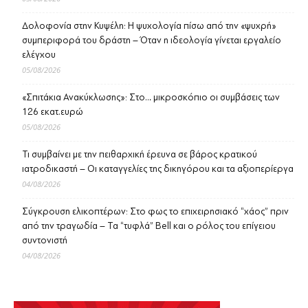
Δολοφονία στην Κυψέλη: Η ψυχολογία πίσω από την «ψυχρή»
συμπεριφορά του δράστη – Όταν η ιδεολογία γίνεται εργαλείο
ελέγχου
05/08/2026
«Σπιτάκια Ανακύκλωσης»: Στο… μικροσκόπιο οι συμβάσεις των
126 εκατ.ευρώ
05/08/2026
Τι συμβαίνει με την πειθαρχική έρευνα σε βάρος κρατικού
ιατροδικαστή – Οι καταγγελίες της δικηγόρου και τα αξιοπερίεργα
04/08/2026
Σύγκρουση ελικοπτέρων: Στο φως το επιχειρησιακό “χάος” πριν
από την τραγωδία – Τα “τυφλά” Bell και ο ρόλος του επίγειου
συντονιστή
04/08/2026