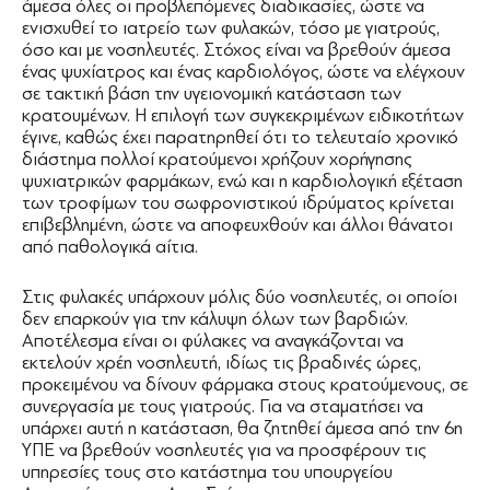
άμεσα όλες οι προβλεπόμενες διαδικασίες, ώστε να
ενισχυθεί το ιατρείο των φυλακών, τόσο με γιατρούς,
όσο και με νοσηλευτές. Στόχος είναι να βρεθούν άμεσα
ένας ψυχίατρος και ένας καρδιολόγος, ώστε να ελέγχουν
σε τακτική βάση την υγειονομική κατάσταση των
κρατουμένων. Η επιλογή των συγκεκριμένων ειδικοτήτων
έγινε, καθώς έχει παρατηρηθεί ότι το τελευταίο χρονικό
διάστημα πολλοί κρατούμενοι χρήζουν χορήγησης
ψυχιατρικών φαρμάκων, ενώ και η καρδιολογική εξέταση
των τροφίμων του σωφρονιστικού ιδρύματος κρίνεται
επιβεβλημένη, ώστε να αποφευχθούν και άλλοι θάνατοι
από παθολογικά αίτια.
Στις φυλακές υπάρχουν μόλις δύο νοσηλευτές, οι οποίοι
δεν επαρκούν για την κάλυψη όλων των βαρδιών.
Αποτέλεσμα είναι οι φύλακες να αναγκάζονται να
εκτελούν χρέη νοσηλευτή, ιδίως τις βραδινές ώρες,
προκειμένου να δίνουν φάρμακα στους κρατούμενους, σε
συνεργασία με τους γιατρούς. Για να σταματήσει να
υπάρχει αυτή η κατάσταση, θα ζητηθεί άμεσα από την 6η
ΥΠΕ να βρεθούν νοσηλευτές για να προσφέρουν τις
υπηρεσίες τους στο κατάστημα του υπουργείου