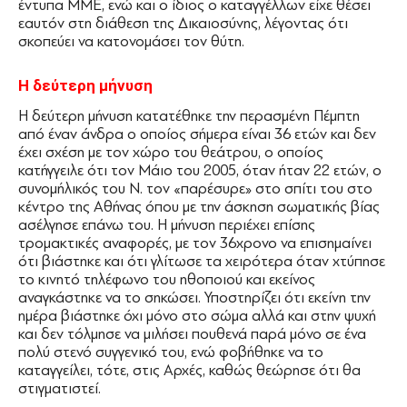
έντυπα ΜΜΕ, ενώ και ο ίδιος ο καταγγέλλων είχε θέσει
εαυτόν στη διάθεση της ∆ικαιοσύνης, λέγοντας ότι
σκοπεύει να κατονομάσει τον θύτη.
Η δεύτερη μήνυση
Η δεύτερη μήνυση κατατέθηκε την περασμένη Πέμπτη
από έναν άνδρα ο οποίος σήμερα είναι 36 ετών και δεν
έχει σχέση με τον χώρο του θεάτρου, ο οποίος
κατήγγειλε ότι τον Μάιο του 2005, όταν ήταν 22 ετών, ο
συνομήλικός του Ν. τον «παρέσυρε» στο σπίτι του στο
κέντρο της Αθήνας όπου με την άσκηση σωματικής βίας
ασέλγησε επάνω του. Η μήνυση περιέχει επίσης
τρομακτικές αναφορές, με τον 36χρονο να επισημαίνει
ότι βιάστηκε και ότι γλίτωσε τα χειρότερα όταν χτύπησε
το κινητό τηλέφωνο του ηθοποιού και εκείνος
αναγκάστηκε να το σηκώσει. Υποστηρίζει ότι εκείνη την
ημέρα βιάστηκε όχι μόνο στο σώμα αλλά και στην ψυχή
και δεν τόλμησε να μιλήσει πουθενά παρά μόνο σε ένα
πολύ στενό συγγενικό του, ενώ φοβήθηκε να το
καταγγείλει, τότε, στις Αρχές, καθώς θεώρησε ότι θα
στιγματιστεί.