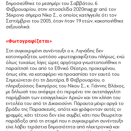
δημοσιεύθηκε το μεσημέρι του Σαββάτου, 6
Φεβρουαρίου, στην ιστοσελίδα 2020mag.gr από τον
36χρονο σήμερα Νίκο Σ., ο οποίος κατήγγειλε ότι τον
Σεπτέμβριο του 2005, όταν ήταν 19 ετών, κακοποιήθηκε
σεξουαλικά.
«Φωτογραφίζεται»
Στη συγκεκριμένη συνέντευξη ο κ. Λιγνάδης δεν
κατονομάζεται, ωστόσο «φωτογραφίζεται» πλήρως, ενώ
όλως τυχαίως λίγες ώρες αργότερα γνωστοποιήθηκε η
παραίτησή του από το Εθνικό Θέατρο, προκειμένου,
όπως είπε, να καταφέρει να προασπίσει τον εαυτό του.
Σημειώνεται ότι τη ∆ευτέρα, 8 Φεβρουαρίου, ο
πληρεξούσιος δικηγόρος του Νίκου Σ., κ. Γιάννης Βλάχος,
με δήλωσή του ανέφερε ότι περιμένει την αυτεπάγγελτη
παρέμβαση των εισαγγελικών Αρχών και την κλήση του
εντολέα του από τη ∆ικαιοσύνη. Πάραυτα μέχρι αργά το
βράδυ της Παρασκευής, οπότε και γράφονταν αυτές οι
γραμμές, κάτι τέτοιο δεν είχε συμβεί, κάτι που θεωρείται
παράδοξο από τη στιγμή που η συγκεκριμένη συνέντευξη
είχε λάβει τεράστια δημοσιότητα από ηλεκτρονικά και