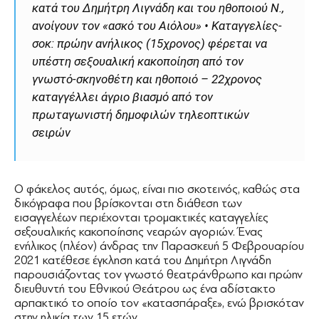
κατά του ∆ηµήτρη Λιγνάδη και του ηθοποιού Ν.,
ανοίγουν τον «ασκό του Αιόλου» • Καταγγελίες-
σοκ: πρώην ανήλικος (15χρονος) φέρεται να
υπέστη σεξουαλική κακοποίηση από τον
γνωστό-σκηνοθέτη και ηθοποιό – 22χρονος
καταγγέλλει άγριο βιασμό από τον
πρωταγωνιστή δημοφιλών τηλεοπτικών
σειρών
Ο φάκελος αυτός, όμως, είναι πιο σκοτεινός, καθώς στα
δικόγραφα που βρίσκονται στη διάθεση των
εισαγγελέων περιέχονται τρομακτικές καταγγελίες
σεξουαλικής κακοποίησης νεαρών αγοριών. Ένας
ενήλικος (πλέον) άνδρας την Παρασκευή 5 Φεβρουαρίου
2021 κατέθεσε έγκληση κατά του ∆ημήτρη Λιγνάδη
παρουσιάζοντας τον γνωστό θεατράνθρωπο και πρώην
διευθυντή του Εθνικού Θεάτρου ως ένα αδίστακτο
αρπακτικό το οποίο τον «κατασπάραξε», ενώ βρισκόταν
στην ηλικία των 15 ετών.