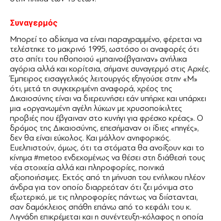
Συναγερμός
Μπορεί το αδίκημα να είναι παραγραμμένο, φέρεται να
τελέστηκε το μακρινό 1995, ωστόσο οι αναφορές ότι
στο σπίτι του ηθοποιού «μπαινοέβγαιναν» ανήλικα
αγόρια αλλά και κορίτσια, σήμανε συναγερμό στις Αρχές.
Έμπειρος εισαγγελικός λειτουργός εξηγούσε στην «Μ»
ότι, μετά τη συγκεκριμένη αναφορά, χρέος της
∆ικαιοσύνης είναι να διερευνήσει εάν υπήρχε και υπάρχει
μια «οργανωμένη αγέλη λύκων με χρυσοποίκιλτες
προβιές που έβγαιναν στο κυνήγι για φρέσκο κρέας». Ο
δρόμος της ∆ικαιοσύνης, επεσήμαναν οι ίδιες «πηγές»,
δεν θα είναι εύκολος. Και μάλλον ανηφορικός.
Ευελπιστούν, όμως, ότι τα στόματα θα ανοίξουν και το
κίνημα #metoo ενδεχομένως να θέσει στη διάθεσή τους
νέα στοιχεία αλλά και πληροφορίες, ποινικά
αξιοποιήσιμες. Εκτός από τη μήνυση του ενήλικου πλέον
άνδρα για τον οποίο διαρρεόταν ότι ζει μόνιμα στο
εξωτερικό, με τις πληροφορίες πάντως να διίστανται,
σαν δαμόκλειος σπάθη επάνω από το κεφάλι του κ.
Λιγνάδη επικρέμεται και η συνέντευξη-κόλαφος η οποία