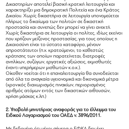
Δικαστηρίων αποτελεί βασική κρατική λειτουργία και
χαρακτηρίζει μια δημοκρατική Πολιτεία και ένα Κράτος
Δικαίου. Χωρίς δικαστήρια σε λειτουργία υπονομεύεται
πλήρως το δικαίωμα των πολιτών σε δικαστική
προστασία και συνεπώς δεν μπορεί να γίνει ανεκτή.
Χωρίς δικαστήρια σε λειτουργία οι πολίτες, ιδίως εκείνοι
που χρήζουν μείζονος προστασίας, για τους οποίους η
Δικαιοσύνη είναι το ύστατο καταφύγιο, μένουν
απροστάτευτοι (π.χ. κρατούμενοι, το καθεστώς
κράτησης των οποίων παρατείνεται, διατροφές
ανηλίκων, συζύγων, εργατικές αξιώσεις, εκμισθωτές
έναντι υπερήμερων μισθωτών κ.ο.κ.).
Οίκοθεν νοείται ότι η επαναλειτουργία θα συνοδεύεται
από όλα τα αναγκαία υγειονομικά και δικονομικά μέτρα
(χρονικός διαχωρισμός πινακίων, περιορισμένος
αριθμός ατόμων εντός των δικαστικών αιθουσών,
χρήση μάσκας κ.λπ.)
2. Υποβολή μηνυτήριας αναφοράς για το έλλειμμα του
Ειδικού Λογαριασμού του ΟΑΕΔ ν. 3896/2011.
Με δεδομένο ότι μέχρι σήμερα ο ΕΦΚΑ δεν έχει