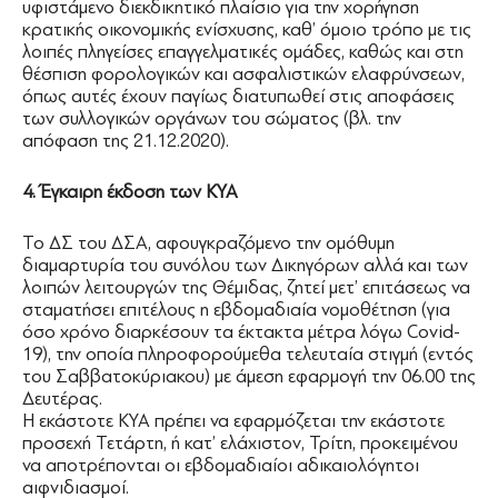
υφιστάμενο διεκδικητικό πλαίσιο για την χορήγηση
κρατικής οικονομικής ενίσχυσης, καθ’ όμοιο τρόπο με τις
λοιπές πληγείσες επαγγελματικές ομάδες, καθώς και στη
θέσπιση φορολογικών και ασφαλιστικών ελαφρύνσεων,
όπως αυτές έχουν παγίως διατυπωθεί στις αποφάσεις
των συλλογικών οργάνων του σώματος (βλ. την
απόφαση της 21.12.2020).
4. Έγκαιρη έκδοση των ΚΥΑ
Το ΔΣ του ΔΣΑ, αφουγκραζόμενο την ομόθυμη
διαμαρτυρία του συνόλου των Δικηγόρων αλλά και των
λοιπών λειτουργών της Θέμιδας, ζητεί μετ’ επιτάσεως να
σταματήσει επιτέλους η εβδομαδιαία νομοθέτηση (για
όσο χρόνο διαρκέσουν τα έκτακτα μέτρα λόγω Covid-
19), την οποία πληροφορούμεθα τελευταία στιγμή (εντός
του Σαββατοκύριακου) με άμεση εφαρμογή την 06.00 της
Δευτέρας.
H εκάστοτε ΚΥΑ πρέπει να εφαρμόζεται την εκάστοτε
προσεχή Τετάρτη, ή κατ’ ελάχιστον, Τρίτη, προκειμένου
να αποτρέπονται οι εβδομαδιαίοι αδικαιολόγητοι
αιφνιδιασμοί.