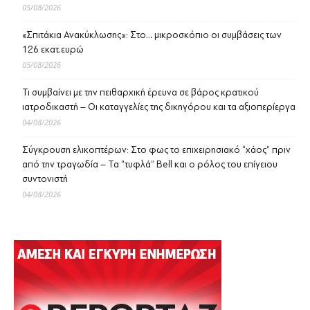
05/08/2026
«Σπιτάκια Ανακύκλωσης»: Στο… μικροσκόπιο οι συμβάσεις των
126 εκατ.ευρώ
05/08/2026
Τι συμβαίνει με την πειθαρχική έρευνα σε βάρος κρατικού
ιατροδικαστή – Οι καταγγελίες της δικηγόρου και τα αξιοπερίεργα
04/08/2026
Σύγκρουση ελικοπτέρων: Στο φως το επιχειρησιακό “χάος” πριν
από την τραγωδία – Τα “τυφλά” Bell και ο ρόλος του επίγειου
συντονιστή
04/08/2026