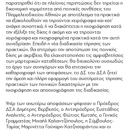
παρατηρηθεί ότι σε πλείονες περιπτώσεις δεν τηρείται η
δικονομική νομιμότητα από ποινικές συνθέσεις του
Πλημμελειοδικείου Αθηνών με αποτέλεσμα τα πρακτικά
να εξακολουθούν να τηρούνται χειρόγραφα και κατ’
ανάγκη συνοπτικά, ή να διακόπτεται η ηχογράφηση κατά
την εξέλιξη της δίκης ή ακόμη και να τηρούνται
χειρόγραφα και ηχογραφημένα πρακτικά κατά την αυτή
συνεδρίαση. Επειδή η νέα διαδικασία τήρησης των
πρακτικών, θα επιτρέψει την αποτύπωση της ποινικής
δίκης με ακρίβεια, θα ελαχιστοποιήσει τις αμφισβητήσεις
των μαρτυρικών καταθέσεων, θα διευκολύνει ουσιωδώς
το έργο των συνηγόρων και θα επιταχύνει την
καθαρογραφή των αποφάσεων, το ΔΣ του ΔΣΑ ζητεί
την άμεση και πλήρη εφαρμογή του συστήματος τήρησης
πρακτικών των ποινικών δικαστηρίων με την
ηχογράφηση και αποηχογράφηση της διαδικασίας.
Υπέρ των ανωτέρω αποφάσεων ψήφισαν ο Πρόεδρος
ΔΣΑ Δημήτρης Βερβεσός, ο Αντιπρόεδρος Ευστάθιος
Αναλυτής, ο Αντιπρόεδρος Φώτιος Κωτσής, ο Γενικός
Γραμματέας Μιχαήλ Καλαντζόπουλος, η Σύμβουλος-
Ταμίας Μαρινέττα Γούναρη-Χατζησαράντου και οι