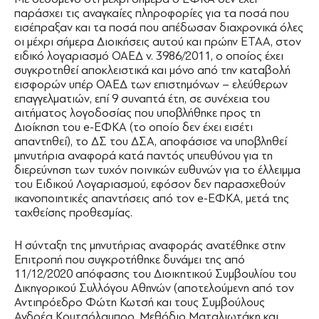
παράσχει τις αναγκαίες πληροφορίες για τα ποσά που
εισέπραξαν και τα ποσά που απέδωσαν διαχρονικά όλες
οι μέχρι σήμερα Διοικήσεις αυτού και πρώην ΕΤΑΑ, στον
ειδικό λογαριασμό ΟΑΕΔ ν. 3986/2011, ο οποίος έχει
συγκροτηθεί αποκλειστικά και μόνο από την καταβολή
εισφορών υπέρ ΟΑΕΔ των επιστημόνων – ελεύθερων
επαγγελματιών, επί 9 συναπτά έτη, σε συνέχεια του
αιτήματος λογοδοσίας που υποβλήθηκε προς τη
Διοίκηση του e-ΕΦΚΑ (το οποίο δεν έχει εισέτι
απαντηθεί), το ΔΣ του ΔΣΑ, αποφάσισε να υποβληθεί
μηνυτήρια αναφορά κατά παντός υπευθύνου για τη
διερεύνηση των τυχόν ποινικών ευθυνών για το έλλειμμα
του Ειδικού Λογαριασμού, εφόσον δεν παρασχεθούν
ικανοποιητικές απαντήσεις από τον e-ΕΦΚΑ, μετά της
ταχθείσης προθεσμίας.
Η σύνταξη της μηνυτήριας αναφοράς ανατέθηκε στην
Επιτροπή που συγκροτήθηκε δυνάμει της από
11/12/2020 απόφασης του Διοικητικού Συμβουλίου του
Δικηγορικού Συλλόγου Αθηνών (αποτελούμενη από τον
Αντιπρόεδρο Φώτη Κωτσή και τους Συμβούλους
Ανδρέα Κουτσόλαμπρο, Μεθόδιο Ματαλιωτάκη και