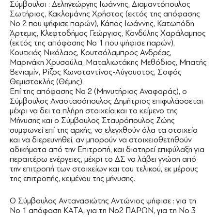
Σύμβουλοι : Δεληγεώργης Ιωάννης, Διαμαντόπουλος
Σωτήριος, Κακλαμάνης Χρήστος (εκτός της απόφασης
Νο 2 που ψήφισε παρών), Κάπος Ιωάννης, Κατωπόδη
Άρτεμις, Κλεφτοδήμος Γεώργιος, Κονδύλης Χαράλαμπος
(εκτός της απόφασης Νο 1 που ψήφισε παρών),
Κουτκιάς Νικόλαος, Κουτσόλαμπρος Ανδρέας,
Μαρινάκη Χρυσούλα, Ματαλιωτάκης Μεθόδιος, Μπατής
Βενιαμίν, Ρίζος Κωνσταντίνος-Αύγουστος, Σοφός
Θεμιστοκλής (Θέμης).
Επί της απόφασης Νο 2 (Μηνυτήριας Αναφοράς), ο
Σύμβουλος Αναστασόπουλος Δημήτριος επιφυλάσσεται
μέχρι να δει τα πλήρη στοιχεία και το κείμενο της
Μήνυσης και ο Σύμβουλος Σταυρόπουλος Ζώης
συμφωνεί επί της αρχής, να ελεγχθούν όλα τα στοιχεία
και να διερευνηθεί, αν μπορούν να στοιχειοθετηθούν
αδικήματα από την Επιτροπή, και διατηρεί επιφύλαξη για
περαιτέρω ενέργειες, μέχρι το ΔΣ να λάβει γνώση από
την επιτροπή των στοιχείων και του τελικού, εκ μέρους
της επιτροπής, κειμένου της μήνυσης.
Ο Σύμβουλος Αντανασιώτης Αντώνιος ψήφισε : για τη
Νο 1 απόφαση ΚΑΤΑ, για τη Νο2 ΠΑΡΩΝ, για τη Νο 3