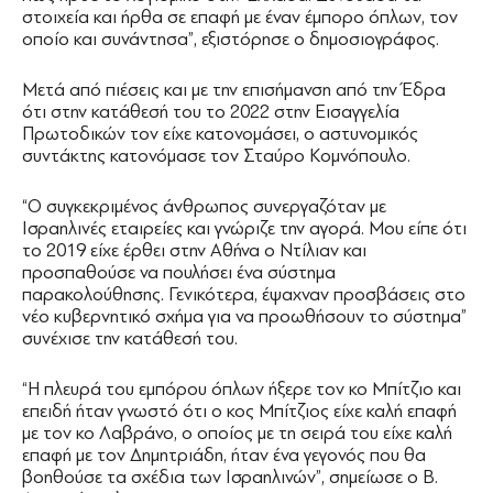
στοιχεία και ήρθα σε επαφή με έναν έμπορο όπλων, τον
οποίο και συνάντησα”, εξιστόρησε ο δημοσιογράφος.
Μετά από πιέσεις και με την επισήμανση από την Έδρα
ότι στην κατάθεσή του το 2022 στην Εισαγγελία
Πρωτοδικών τον είχε κατονομάσει, ο αστυνομικός
συντάκτης κατονόμασε τον Σταύρο Κομνόπουλο.
“Ο συγκεκριμένος άνθρωπος συνεργαζόταν με
Ισραηλινές εταιρείες και γνώριζε την αγορά. Μου είπε ότι
το 2019 είχε έρθει στην Αθήνα ο Ντίλιαν και
προσπαθούσε να πουλήσει ένα σύστημα
παρακολούθησης. Γενικότερα, έψαχναν προσβάσεις στο
νέο κυβερνητικό σχήμα για να προωθήσουν το σύστημα”
συνέχισε την κατάθεσή του.
“Η πλευρά του εμπόρου όπλων ήξερε τον κο Μπίτζιο και
επειδή ήταν γνωστό ότι ο κος Μπίτζιος είχε καλή επαφή
με τον κο Λαβράνο, ο οποίος με τη σειρά του είχε καλή
επαφή με τον Δημητριάδη, ήταν ένα γεγονός που θα
βοηθούσε τα σχέδια των Ισραηλινών”, σημείωσε ο Β.