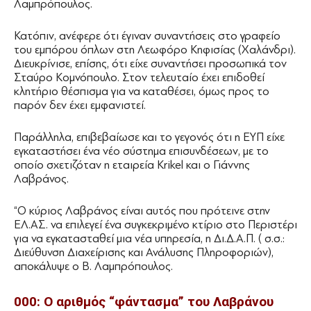
Λαμπρόπουλος.
Κατόπιν, ανέφερε ότι έγιναν συναντήσεις στο γραφείο
του εμπόρου όπλων στη Λεωφόρο Κηφισίας (Χαλάνδρι).
Διευκρίνισε, επίσης, ότι είχε συναντήσει προσωπικά τον
Σταύρο Κομνόπουλο. Στον τελευταίο έχει επιδοθεί
κλητήριο θέσπισμα για να καταθέσει, όμως προς το
παρόν δεν έχει εμφανιστεί.
Παράλληλα, επιβεβαίωσε και το γεγονός ότι η ΕΥΠ είχε
εγκαταστήσει ένα νέο σύστημα επισυνδέσεων, με το
οποίο σχετιζόταν η εταιρεία Krikel και ο Γιάννης
Λαβράνος.
“Ο κύριος Λαβράνος είναι αυτός που πρότεινε στην
ΕΛ.ΑΣ. να επιλεγεί ένα συγκεκριμένο κτίριο στο Περιστέρι
για να εγκατασταθεί μια νέα υπηρεσία, η Δι.Δ.Α.Π. ( σ.σ.:
Διεύθυνση Διαχείρισης και Ανάλυσης Πληροφοριών),
αποκάλυψε ο Β. Λαμπρόπουλος.
000: Ο αριθμός “φάντασμα” του Λαβράνου