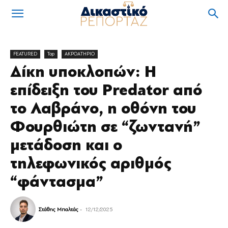
FEATURED
Top
ΑΚΡΟΑΤΗΡΙΟ
Δίκη υποκλοπών: Η
επίδειξη του Predator από
το Λαβράνο, η οθόνη του
Φουρθιώτη σε “ζωντανή”
μετάδοση και ο
τηλεφωνικός αριθμός
“φάντασμα”
Στάθης Μπαλτάς
-
12/12/2025