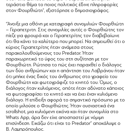
τεράστιο θέμα το ποιος πολιτικός έδινε πληροφορίες
στον Φουρθιώτη”, εξιστόρησε ο δημοσιογράφος.
“Άνοιξε μια οθόνη με καταγραφή συνομιλιών Φουρθιώτη
– Γεραπετριτη. Στις συνομιλίες αυτές ο Φουρθιώτης τον
πίεζε για φρουρά και ο Γεραπετρίτης τον διαβεβαίωνε
ότι θα κάνει το καλύτερο που μπορεί. Να σημειωθεί ότι ο
κύριος Γεραπετρίτης ήταν ανάμεσα στους
παρακολουθούμενους του Predator. Ήταν
παραχωρητικό το ύφος του στη συζήτηση με τον
Φουρθιώτη. Ρώτησα το πώς έχει παραχθεί ο διάλογος
των δύο ανθρώπων και η απάντηση του Λαβράνου ήταν
ότι μπήκε ένας δικός του άνθρωπος στο γραφείο του
Φουρθιώτη και φωτογράφιζε το κινητό του. Όμως, ο
διάλογος ήταν κυλιόμενος, οπότε ήταν αδύνατο κάποιος
να φωτογραφίσει το κινητό και να έχει έναν κυλιόμενο
διάλογο. Η επίδειξη αφορά το σημαντικό πρόσωπο με το
οποίο μιλούσε ο Φουρθιώτης. Ήταν ουσιαστικά ένα
scrollshot, μια κυλιόμενη εικόνα και ήταν συνομιλία στο
Whats App, άρα δεν είχε αποσπαστεί με νόμιμη
επισύνδεση. Εικάζω ότι είναι το Predator” αποκάλυψε ο
Β. Λαμπρόπουλος.