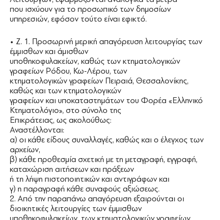
που ισχύουν για το προσωπικό των δημοσίων
υπηρεσιών, εφόσον τούτο είναι εφικτό.
• Ζ. 1. Προσωρινή μερική απαγόρευση λειτουργίας των
έμμισθων και άμισθων
υποθηκοφυλακείων, καθώς των κτηματολογικών
γραφείων Ρόδου, Κω-Λέρου, των
κτηματολογικών γραφείων Πειραιά, Θεσσαλονίκης,
καθώς και των κτηματολογικών
γραφείων και υποκαταστημάτων του Φορέα «Ελληνικό
Κτηματολόγιο», στο σύνολο της
Επικράτειας, ως ακολούθως:
Αναστέλλονται:
α) οι κάθε είδους συναλλαγές, καθώς και ο έλεγχος των
αρχείων,
β) κάθε προθεσμία σχετική με τη μεταγραφή, εγγραφή,
καταχώριση αιτήσεων και πράξεων
ή τη λήψη πιστοποιητικών και αντιγράφων και
γ) η παραγραφή κάθε συναφούς αξιώσεως.
2. Από την παραπάνω απαγόρευση εξαιρούνται οι
διοικητικές λειτουργίες των έμμισθων
υποθηκοφυλακείων, των κτηματολογικών γραφείων