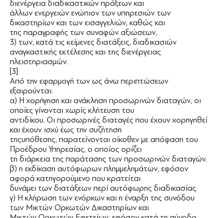
διενέργεια διαδικαστικών πράξεων και
άλλων ενεργειών ενώπιον των υπηρεσιών των
δικαστηρίων και των εισαγγελιών, καθώς και
της παραγραφής των συναφών αξιώσεων,
3) των, κατά τις κείμενες διατάξεις, διαδικασιών
αναγκαστικής εκτέλεσης και της διενέργειας
πλειστηριασμών.
[3]
Από την εφαρμογή των ως άνω περιπτώσεων
εξαιρούνται:
α) Η χορήγηση και ανάκληση προσωρινών διαταγών, οι
οποίες γίνονται χωρίς κλήτευση του
αντιδίκου. Οι προσωρινές διαταγές που έχουν χορηγηθεί
και έχουν ισχύ έως την συζήτηση
τηςυπόθεσης, παρατείνονται οίκοθεν με απόφαση του
Προέδρου Υπηρεσίας, ο οποίος ορίζει
τη διάρκεια της παράτασης των προσωρινών διαταγών.
β) η εκδίκαση αυτόφωρων πλημμελημάτων, εφόσον
αφορά κατηγορούμενο που κρατείται
δυνάμει των διατάξεων περί αυτόφωρης διαδικασίας.
γ) Η κλήρωση των ενόρκων και η έναρξη της συνόδου
των Μικτών Ορκωτών Δικαστηρίων και
Μικτών Ορκωτών Εφετείων, εφόσον κατά τη σύνοδο