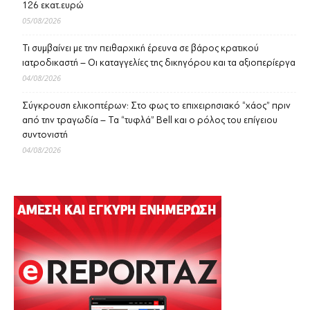
126 εκατ.ευρώ
05/08/2026
Τι συμβαίνει με την πειθαρχική έρευνα σε βάρος κρατικού
ιατροδικαστή – Οι καταγγελίες της δικηγόρου και τα αξιοπερίεργα
04/08/2026
Σύγκρουση ελικοπτέρων: Στο φως το επιχειρησιακό “χάος” πριν
από την τραγωδία – Τα “τυφλά” Bell και ο ρόλος του επίγειου
συντονιστή
04/08/2026