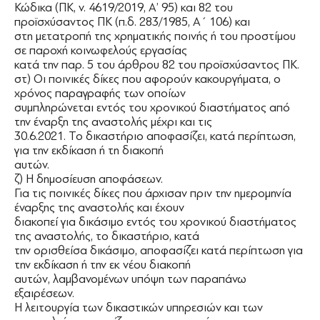
Κώδικα (ΠΚ, ν. 4619/2019, Α’ 95) και 82 του
προϊσχύσαντος ΠΚ (π.δ. 283/1985, Α΄ 106) και
στη μετατροπή της χρηματικής ποινής ή του προστίμου
σε παροχή κοινωφελούς εργασίας
κατά την παρ. 5 του άρθρου 82 του προϊσχύσαντος ΠΚ.
στ) Οι ποινικές δίκες που αφορούν κακουργήματα, ο
χρόνος παραγραφής των οποίων
συμπληρώνεται εντός του χρονικού διαστήματος από
την έναρξη της αναστολής μέχρι και τις
30.6.2021. Το δικαστήριο αποφασίζει, κατά περίπτωση,
για την εκδίκαση ή τη διακοπή
αυτών.
ζ) Η δημοσίευση αποφάσεων.
Για τις ποινικές δίκες που άρχισαν πριν την ημερομηνία
έναρξης της αναστολής και έχουν
διακοπεί για δικάσιμο εντός του χρονικού διαστήματος
της αναστολής, το δικαστήριο, κατά
την ορισθείσα δικάσιμο, αποφασίζει κατά περίπτωση για
την εκδίκαση ή την εκ νέου διακοπή
αυτών, λαμβανομένων υπόψη των παραπάνω
εξαιρέσεων.
Η λειτουργία των δικαστικών υπηρεσιών και των