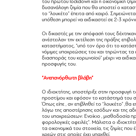
του πρώτου lockdown και η οικονομική ζη
δυσανάλογη ζημία που θα υποστεί ο καταστ
το “λουκέτο” έπειτα από καιρό. Σημειώνετ
υπόθεση μπορεί να εκδικαστεί σε 2-3 χρόνι
Οι δικαστές με την απόφασή τους δέχτηκαν 
ανέστειλαν την εκτέλεση της πράξης επιβο
καταστήματος, “υπό τον όρο ότι το κατάστ
νόμιμες υποχρεώσεις του και τηρώντας τα
διασποράς του κορωνοϊού” μέχρι να εκδικα
προσφυγής του.
“Ανεπανόρθωτη βλάβη”
Ο ιδιοκτήτης, υποστήριξε στην προσφυγή τ
προστίμου και εφόσον το κατάστημά του 
Όπως είπε , αν επιβληθεί το “λουκέτο” ,θα 
λόγω της αποστέρησης εσόδων και της αδ
του υποχρεώσεων: Ενοίκιο , μισθοδοσία π
φορολογικές οφειλές”. Μάλιστα ο ιδιοκτήτ
τα οικονομικά του στοιχεία, τις ζημίες που 
χρεών στις οποίες έχει υπαχθεί.