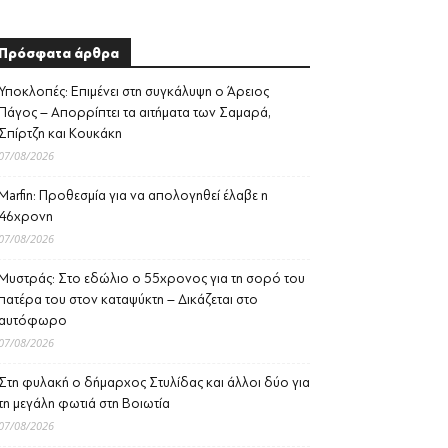
Πρόσφατα άρθρα
Υποκλοπές: Επιμένει στη συγκάλυψη ο Άρειος
Πάγος – Απορρίπτει τα αιτήματα των Σαμαρά,
Σπίρτζη και Κουκάκη
07/08/2026
Marfin: Προθεσμία για να απολογηθεί έλαβε η
46χρονη
07/08/2026
Μυστράς: Στο εδώλιο ο 55χρονος για τη σορό του
πατέρα του στον καταψύκτη – Δικάζεται στο
αυτόφωρο
07/08/2026
Στη φυλακή ο δήμαρχος Στυλίδας και άλλοι δύο για
τη μεγάλη φωτιά στη Βοιωτία
07/08/2026