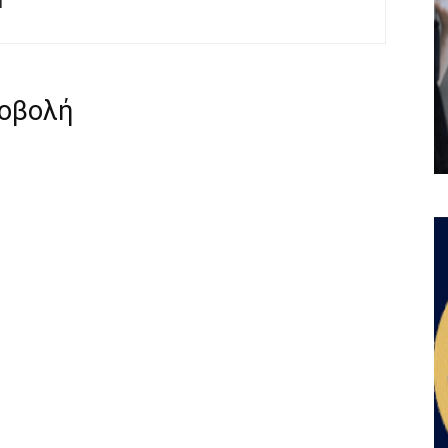
M
ροβολή