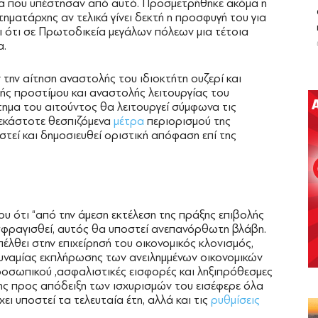
μία που υπέστησαν από αυτό. Προσμετρήθηκε ακόμα η
ηματάρχης αν τελικά γίνει δεκτή η προσφυγή του για
αι ότι σε Πρωτοδικεία μεγάλων πόλεων μια τέτοια
α.
την αίτηση αναστολής του ιδιοκτήτη ουζερί και
λής προστίμου και αναστολής λειτουργίας του
ημα του αιτούντος θα λειτουργεί σύμφωνα τις
 εκάστοτε θεσπιζόμενα
μέτρα
περιορισμού της
στεί και δημοσιευθεί οριστική απόφαση επί της
ου ότι “από την άμεση εκτέλεση της πράξης επιβολής
σφραγισθεί, αυτός θα υποστεί ανεπανόρθωτη βλάβη.
επέλθει στην επιχείρησή του οικονομικός κλονισμός,
υναμίας εκπλήρωσης των ανειλημμένων οικονομικών
ροσωπικού ,ασφαλιστικές εισφορές και ληξιπρόθεσμες
ης προς απόδειξη των ισχυρισμών του εισέφερε όλα
έχει υποστεί τα τελευταία έτη, αλλά και τις
ρυθμίσεις