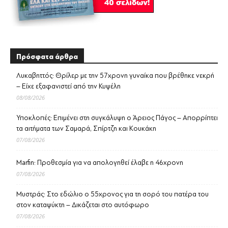
Πρόσφατα άρθρα
Λυκαβηττός: Θρίλερ με την 57χρονη γυναίκα που βρέθηκε νεκρή
– Είχε εξαφανιστεί από την Κυψέλη
08/08/2026
Υποκλοπές: Επιμένει στη συγκάλυψη ο Άρειος Πάγος – Απορρίπτει
τα αιτήματα των Σαμαρά, Σπίρτζη και Κουκάκη
07/08/2026
Marfin: Προθεσμία για να απολογηθεί έλαβε η 46χρονη
07/08/2026
Μυστράς: Στο εδώλιο ο 55χρονος για τη σορό του πατέρα του
στον καταψύκτη – Δικάζεται στο αυτόφωρο
07/08/2026