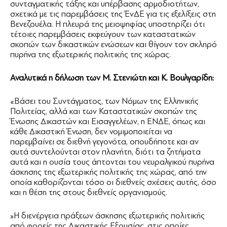
συνταγματικής τάξης και υπέρβασης αρμοδιοτήτων,
σχετικά με τις παρεμβάσεις της ΈνΔΕ για τις εξελίξεις στη
Βενεζουέλα. Η πλευρά της μειοψηφίας υποστηρίζει ότι
τέτοιες παρεμβάσεις εκφεύγουν των καταστατικών
σκοπών των δικαστικών ενώσεων και θίγουν τον σκληρό
πυρήνα της εξωτερικής πολιτικής της χώρας.
Αναλυτικά η δήλωση των Μ. Στενιώτη και Κ. Βουλγαρίδη:
«Βάσει του Συντάγματος, των Νόμων της Ελληνικής
Πολιτείας, αλλά και των Καταστατικών σκοπών της
Ένωσης Δικαστών και Εισαγγελέων, η ΕΝΔΕ, όπως και
κάθε Δικαστική Ένωση, δεν νομιμοποιείται να
παρεμβαίνει σε διεθνή γεγονότα, οπουδήποτε και αν
αυτά συντελούνται στον πλανήτη, διότι τα ζητήματα
αυτά και η ουσία τους άπτονται του νευραλγικού πυρήνα
άσκησης της εξωτερικής πολιτικής της χώρας, από την
οποία καθορίζονται τόσο οι διεθνείς σχέσεις αυτής, όσο
και η θέση της στους διεθνείς οργανισμούς.
»Η διενέργεια πράξεων άσκησης εξωτερικής πολιτικής
από φορείς της Δικαστικής Εξουσίας, στις οποίες