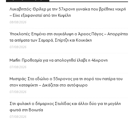
Λυκαβηττός: Θρίλερ με την 57χρονη γυναίκα που βρέθηκε νεκρή
– Είχε εξαφανιστεί από την Κυψέλη
08/08/2026
Υποκλοπές: Επιμένει στη συγκάλυψη ο Άρειος Πάγος – Απορρίπτει
τα αιτήματα των Σαμαρά, Σπίρτζη και Κουκάκη
07/08/2026
Marfin: Προθεσμία για να απολογηθεί έλαβε η 46χρονη
07/08/2026
Μυστράς: Στο εδώλιο ο 55χρονος για τη σορό του πατέρα του
στον καταψύκτη – Δικάζεται στο αυτόφωρο
07/08/2026
Στη φυλακή ο δήμαρχος Στυλίδας και άλλοι δύο για τη μεγάλη
φωτιά στη Βοιωτία
07/08/2026