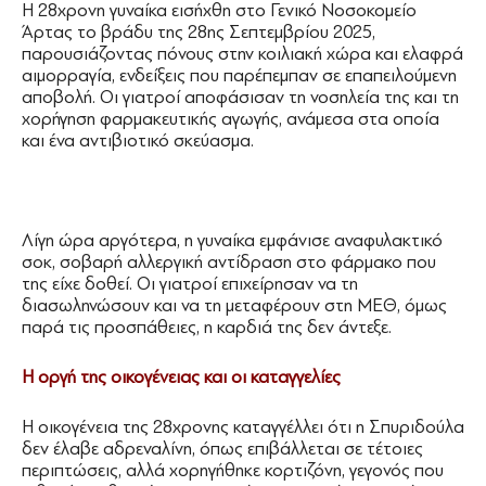
Η 28χρονη γυναίκα εισήχθη στο Γενικό Νοσοκομείο
Άρτας το βράδυ της 28ης Σεπτεμβρίου 2025,
παρουσιάζοντας πόνους στην κοιλιακή χώρα και ελαφρά
αιμορραγία, ενδείξεις που παρέπεμπαν σε επαπειλούμενη
αποβολή. Οι γιατροί αποφάσισαν τη νοσηλεία της και τη
χορήγηση φαρμακευτικής αγωγής, ανάμεσα στα οποία
και ένα αντιβιοτικό σκεύασμα.
Λίγη ώρα αργότερα, η γυναίκα εμφάνισε αναφυλακτικό
σοκ, σοβαρή αλλεργική αντίδραση στο φάρμακο που
της είχε δοθεί. Οι γιατροί επιχείρησαν να τη
διασωληνώσουν και να τη μεταφέρουν στη ΜΕΘ, όμως
παρά τις προσπάθειες, η καρδιά της δεν άντεξε.
Η οργή της οικογένειας και οι καταγγελίες
Η οικογένεια της 28χρονης καταγγέλλει ότι η Σπυριδούλα
δεν έλαβε αδρεναλίνη, όπως επιβάλλεται σε τέτοιες
περιπτώσεις, αλλά χορηγήθηκε κορτιζόνη, γεγονός που