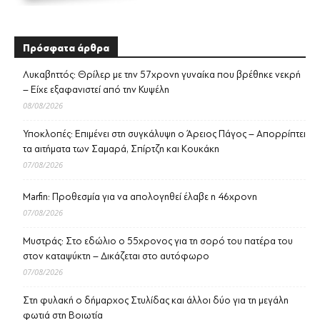
Πρόσφατα άρθρα
Λυκαβηττός: Θρίλερ με την 57χρονη γυναίκα που βρέθηκε νεκρή
– Είχε εξαφανιστεί από την Κυψέλη
08/08/2026
Υποκλοπές: Επιμένει στη συγκάλυψη ο Άρειος Πάγος – Απορρίπτει
τα αιτήματα των Σαμαρά, Σπίρτζη και Κουκάκη
07/08/2026
Marfin: Προθεσμία για να απολογηθεί έλαβε η 46χρονη
07/08/2026
Μυστράς: Στο εδώλιο ο 55χρονος για τη σορό του πατέρα του
στον καταψύκτη – Δικάζεται στο αυτόφωρο
07/08/2026
Στη φυλακή ο δήμαρχος Στυλίδας και άλλοι δύο για τη μεγάλη
φωτιά στη Βοιωτία