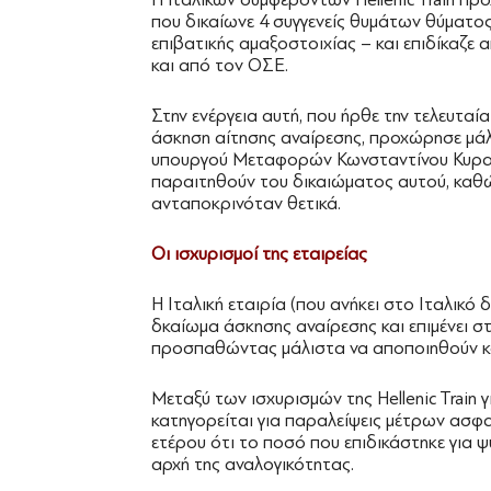
που δικαίωνε 4 συγγενείς θυμάτων θύματο
επιβατικής αμαξοστοιχίας – και επιδίκαζε
και από τον ΟΣΕ.
Στην ενέργεια αυτή, που ήρθε την τελευταί
άσκηση αίτησης αναίρεσης, προχώρησε μά
υπουργού Μεταφορών Κωνσταντίνου Κυρανάκ
παραιτηθούν του δικαιώματος αυτού, καθώ
ανταποκρινόταν θετικά.
Οι ισχυρισμοί της εταιρείας
Η Ιταλική εταιρία (που ανήκει στο Ιταλικό
δκαίωμα άσκησης αναίρεσης και επιμένει σ
προσπαθώντας μάλιστα να αποποιηθούν και
Μεταξύ των ισχυρισμών της Hellenic Train γ
κατηγορείται για παραλείψεις μέτρων ασφα
ετέρου ότι το ποσό που επιδικάστηκε για ψ
αρχή της αναλογικότητας.