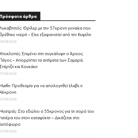
Πρόσφατα άρθρα
Λυκαβηττός: Θρίλερ με την 57χρονη γυναίκα που
βρέθηκε νεκρή – Είχε εξαφανιστεί από την Κυψέλη
08/08/2026
Υποκλοπές: Επιμένει στη συγκάλυψη ο Άρειος
Πάγος – Απορρίπτει τα αιτήματα των Σαμαρά,
Σπίρτζη και Κουκάκη
07/08/2026
Marfin: Προθεσμία για να απολογηθεί έλαβε η
46χρονη
07/08/2026
Μυστράς: Στο εδώλιο ο 55χρονος για τη σορό του
πατέρα του στον καταψύκτη – Δικάζεται στο
αυτόφωρο
07/08/2026