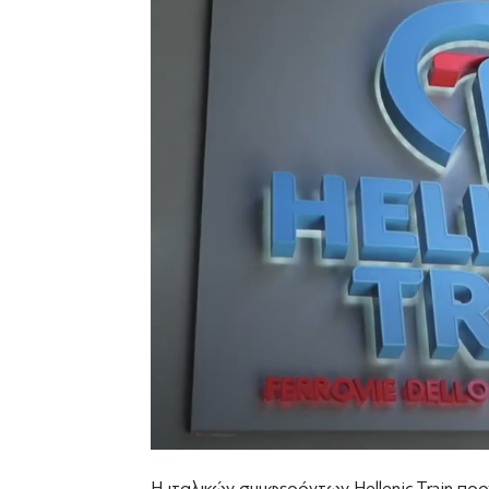
Η ιταλικών συμφερόντων Hellenic Train π