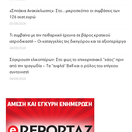
«Σπιτάκια Ανακύκλωσης»: Στο… μικροσκόπιο οι συμβάσεις των
126 εκατ.ευρώ
05/08/2026
Τι συμβαίνει με την πειθαρχική έρευνα σε βάρος κρατικού
ιατροδικαστή – Οι καταγγελίες της δικηγόρου και τα αξιοπερίεργα
04/08/2026
Σύγκρουση ελικοπτέρων: Στο φως το επιχειρησιακό “χάος” πριν
από την τραγωδία – Τα “τυφλά” Bell και ο ρόλος του επίγειου
συντονιστή
04/08/2026