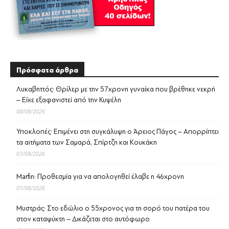
Πρόσφατα άρθρα
Λυκαβηττός: Θρίλερ με την 57χρονη γυναίκα που βρέθηκε νεκρή
– Είχε εξαφανιστεί από την Κυψέλη
08/08/2026
Υποκλοπές: Επιμένει στη συγκάλυψη ο Άρειος Πάγος – Απορρίπτει
τα αιτήματα των Σαμαρά, Σπίρτζη και Κουκάκη
07/08/2026
Marfin: Προθεσμία για να απολογηθεί έλαβε η 46χρονη
07/08/2026
Μυστράς: Στο εδώλιο ο 55χρονος για τη σορό του πατέρα του
στον καταψύκτη – Δικάζεται στο αυτόφωρο