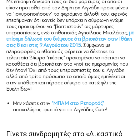
Με επίσημή δήλωσή τους οι δυο μάρτυρες οι οποίοι
είχαν προταθεί από τον Δημήτρη Λιγνάδη προκειμένου
να “ισχυροποιήσουν” το φερόμενο άλλοθί του, αφενός
επεσήμαναν ότι κανείς δεν υπάρχει η σύμφωνη γνώμη
τους προκειμένου να “βαπτιστούν” ως μάρτυρες
υπερασπίσεως, ενώ o ηθοποιός Αγησίλαος Μικελάτος,
με
επίσημη δήλωσή του διέψευσε ότι βρισκόταν στην Ιθάκη
στις 8 και στις 9 Αυγούστου 2015
. Σύμφωνα με
πληροφορίες ο ηθοποιός φέρεται να δέχτηκε τα
τελευταία 24ωρα “πιέσεις” προκειμένου να πάει και να
καταθέσει ότι βρισκόταν στο νησί τις ημερομηνίες που
δεν ήταν! Όχι από τους υπερασπιστές του κ. Λιγνάδη
αλλά από τρίτο πρόσωπο το οποίο όμως εμπλέκεται
στην υπόθεση και πέρασε σήμερα το κατώφλι της
Ευελπίδων!
Μην χάσετε στην
“ΜΠΑΜ στο Ρεπορτάζ”
αποκαλύψεις-φωτιά για το Λιγνάδης Gate!
Γίνετε συνδρομητές στο «Δικαστικό