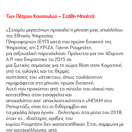
Των Πέτρου Κουσουλού – Στάθη Μπαλτά
«Σεισμό» μεγατόνων προκαλεί η μήνυση μιας υπαλλήλου
της Εθνικής Υπηρεσίας
Πληροφοριών (ΕΥΠ) κατά του πρώην διοικητή της
Υπηρεσίας, επί ΣΥΡΙΖΑ, Γιάννη Ρουμπάτη,
για σεξουαλική παρενόχληση. Πρόκειται για την 42χρονη
Α.Ρ. που διορίστηκε το 2015 σε
μια ζωτικής σημασίας για τη χώρα θέση στην Κομοτηνή,
υπό τις ευλογίες και τις θερμές
συστάσεις του «άτακτου», όπως τουλάχιστον
περιγράφεται στη μήνυση, πρώην διοικητή.
Αυτό που προκύπτει από το σύνολο του υλικού που
κατατέθηκε στην εισαγγελία και
αποκαλύπτει κατ’ αποκλειστικότητα η «ΜΠΑΜ στο
Ρεπορτάζ», είναι ότι οι διθύραμβοι και
τα μεγάλα λόγια έγιναν… δηλητήριο στα μέσα του 2018,
όταν οι… ιδιαίτερες ορέξεις του
κυρίου Ρουμπάτη δεν ικανοποιήθηκαν. Έτσι, σύμφωνα με
την καταγγέλλουσα, από