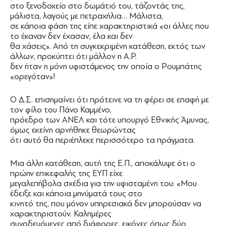
στο ξενοδοχείο στο δωμάτιό του, τάζοντάς της,
μάλιστα, λαγούς με πετραχήλια… Μάλιστα,
σε κάποια φάση της είπε χαρακτηριστικά «οι άλλες που
το έκαναν δεν έχασαν, έλα και δεν
θα χάσεις». Από τη συγκεκριμένη κατάθεση, εκτός των
άλλων, προκύπτει ότι μάλλον η Α.Ρ.
δεν ήταν η μόνη υφιστάμενος την οποία ο Ρουμπάτης
«ορεγόταν»!
Ο Δ.Σ. επισημαίνει ότι πρότεινε να τη φέρει σε επαφή με
τον φίλο του Πάνο Καμμένο,
πρόεδρο των ΑΝΕΛ και τότε υπουργό Εθνικής Άμυνας,
όμως εκείνη αρνήθηκε θεωρώντας
ότι αυτό θα περιέπλεκε περισσότερο τα πράγματα.
Μια άλλη κατάθεση, αυτή της Ε.Π., αποκάλυψε ότι ο
πρώην επικεφαλής της ΕΥΠ είχε
μεγαλεπήβολα σχέδια για την υφισταμένη του: «Μου
έδειξε και κάποια μηνύματά τους στο
κινητό της, που μόνον υπηρεσιακά δεν μπορούσαν να
χαρακτηριστούν. Καλημέρες
συνοδευόμενες από διάφορες, εικόνες όπως δύο