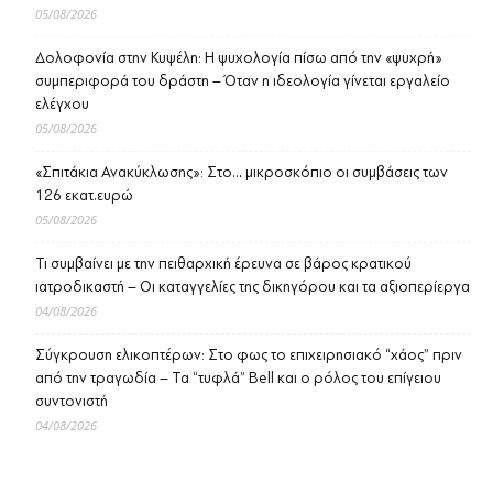
05/08/2026
Δολοφονία στην Κυψέλη: Η ψυχολογία πίσω από την «ψυχρή»
συμπεριφορά του δράστη – Όταν η ιδεολογία γίνεται εργαλείο
ελέγχου
05/08/2026
«Σπιτάκια Ανακύκλωσης»: Στο… μικροσκόπιο οι συμβάσεις των
126 εκατ.ευρώ
05/08/2026
Τι συμβαίνει με την πειθαρχική έρευνα σε βάρος κρατικού
ιατροδικαστή – Οι καταγγελίες της δικηγόρου και τα αξιοπερίεργα
04/08/2026
Σύγκρουση ελικοπτέρων: Στο φως το επιχειρησιακό “χάος” πριν
από την τραγωδία – Τα “τυφλά” Bell και ο ρόλος του επίγειου
συντονιστή
04/08/2026