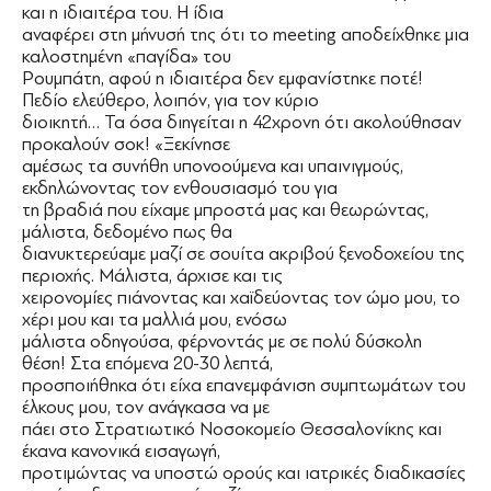
και η ιδιαιτέρα του. Η ίδια
αναφέρει στη μήνυσή της ότι το meeting αποδείχθηκε μια
καλοστημένη «παγίδα» του
Ρουμπάτη, αφού η ιδιαιτέρα δεν εμφανίστηκε ποτέ!
Πεδίο ελεύθερο, λοιπόν, για τον κύριο
διοικητή… Τα όσα διηγείται η 42χρονη ότι ακολούθησαν
προκαλούν σοκ! «Ξεκίνησε
αμέσως τα συνήθη υπονοούμενα και υπαινιγμούς,
εκδηλώνοντας τον ενθουσιασμό του για
τη βραδιά που είχαμε μπροστά μας και θεωρώντας,
μάλιστα, δεδομένο πως θα
διανυκτερεύαμε μαζί σε σουίτα ακριβού ξενοδοχείου της
περιοχής. Μάλιστα, άρχισε και τις
χειρονομίες πιάνοντας και χαϊδεύοντας τον ώμο μου, το
χέρι μου και τα μαλλιά μου, ενόσω
μάλιστα οδηγούσα, φέρνοντάς με σε πολύ δύσκολη
θέση! Στα επόμενα 20-30 λεπτά,
προσποιήθηκα ότι είχα επανεμφάνιση συμπτωμάτων του
έλκους μου, τον ανάγκασα να με
πάει στο Στρατιωτικό Νοσοκομείο Θεσσαλονίκης και
έκανα κανονικά εισαγωγή,
προτιμώντας να υποστώ ορούς και ιατρικές διαδικασίες