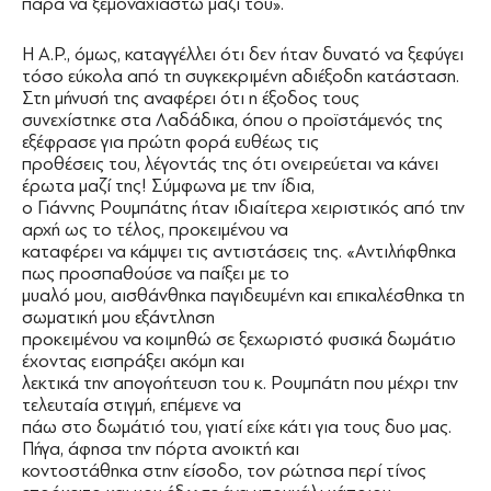
παρά να ξεμοναχιαστώ μαζί του».
Η Α.Ρ., όμως, καταγγέλλει ότι δεν ήταν δυνατό να ξεφύγει
τόσο εύκολα από τη συγκεκριμένη αδιέξοδη κατάσταση.
Στη μήνυσή της αναφέρει ότι η έξοδος τους
συνεχίστηκε στα Λαδάδικα, όπου ο προϊστάμενός της
εξέφρασε για πρώτη φορά ευθέως τις
προθέσεις του, λέγοντάς της ότι ονειρεύεται να κάνει
έρωτα μαζί της! Σύμφωνα με την ίδια,
ο Γιάννης Ρουμπάτης ήταν ιδιαίτερα χειριστικός από την
αρχή ως το τέλος, προκειμένου να
καταφέρει να κάμψει τις αντιστάσεις της. «Αντιλήφθηκα
πως προσπαθούσε να παίξει με το
μυαλό μου, αισθάνθηκα παγιδευμένη και επικαλέσθηκα τη
σωματική μου εξάντληση
προκειμένου να κοιμηθώ σε ξεχωριστό φυσικά δωμάτιο
έχοντας εισπράξει ακόμη και
λεκτικά την απογοήτευση του κ. Ρουμπάτη που μέχρι την
τελευταία στιγμή, επέμενε να
πάω στο δωμάτιό του, γιατί είχε κάτι για τους δυο μας.
Πήγα, άφησα την πόρτα ανοικτή και
κοντοστάθηκα στην είσοδο, τον ρώτησα περί τίνος