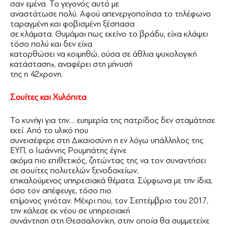
σαν εμένα. Το γεγονός αυτό με
αναστάτωσε πολύ. Αφού απενεργοποίησα το τηλέφωνο
ταραγμένη και φοβισμένη ξέσπασα
σε κλάματα. Θυμάμαι πως εκείνο το βράδυ, είχα κλάψει
τόσο πολύ και δεν είχα
κατορθώσει να κοιμηθώ, ούσα σε άθλια ψυχολογική
κατάσταση», αναφέρει στη μήνυσή
της η 42χρονη.
Σουίτες και Χυλόπιτα
Το κυνήγι για την… ευημερία της πατρίδος δεν σταμάτησε
εκεί. Από το υλικό που
συνεισέφερε στη Δικαιοσύνη η εν λόγω υπάλληλος της
ΕΥΠ, ο Ιωάννης Ρουμπάτης έγινε
ακόμα πιο επιθετικός, ζητώντας της να τον συναντήσει
σε σουίτες πολυτελών ξενοδοχείων,
επικαλούμενος υπηρεσιακά θέματα. Σύμφωνα με την ίδια,
όσο τον απέφευγε, τόσο πιο
επίμονος γινόταν. Μέχρι που, τον Σεπτέμβριο του 2017,
την κάλεσε εκ νέου σε υπηρεσιακή
συνάντηση στη Θεσσαλονίκη, στην οποία θα συμμετείχε