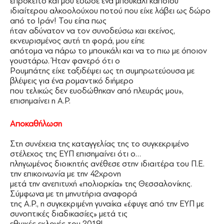
επρόκειτο και μου έδωσε ένα μπουκάλι κάποιου
ιδιαίτερου αλκοολούχου ποτού που είχε λάβει ως δώρο
από το Ιράν! Του είπα πως
ήταν αδύνατον να τον συνοδεύσω και εκείνος,
εκνευρισμένος αυτή τη φορά, μου είπε
απότομα να πάρω το μπουκάλι και να το πιω με όποιον
γουστάρω. Ήταν φανερό ότι ο
Ρουμπάτης είχε ταξιδέψει ως τη συμπρωτεύουσα με
βλέψεις για ένα ρομαντικό διήμερο
που τελικώς δεν ευοδώθηκαν από πλευράς μου»,
επισημαίνει η Α.Ρ.
Αποκαθήλωση
Στη συνέχεια της καταγγελίας της το συγκεκριμένο
στέλεχος της ΕΥΠ επισημαίνει ότι ο…
πληγωμένος διοικητής ανέθεσε στην ιδιαιτέρα του Π.Ε.
την επικοινωνία με την 42χρονη
μετά την ανεπιτυχή «πολιορκία» της Θεσσαλονίκης.
Σύμφωνα με τη μηνυτήρια αναφορά
της Α.Ρ., η συγκεκριμένη γυναίκα «έφυγε από την ΕΥΠ με
συνοπτικές διαδικασίες» μετά τις
εθνικές εκλογές του 2019!