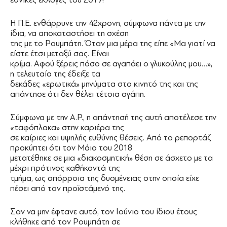
Η Π.Ε. ενθάρρυνε την 42χρονη, σύμφωνα πάντα με την
ίδια, να αποκαταστήσει τη σχέση
της με το Ρουμπάτη. Όταν μια μέρα της είπε «Μα γιατί να
είστε έτσι μεταξύ σας. Είναι
κρίμα. Αφού ξέρεις πόσο σε αγαπάει ο γλυκούλης μου…»,
η τελευταία της έδειξε τα
δεκάδες «ερωτικά» μηνύματα στο κινητό της και της
απάντησε ότι δεν θέλει τέτοια αγάπη.
Σύμφωνα με την Α.Ρ., η απάντησή της αυτή αποτέλεσε την
«ταφόπλακα» στην καριέρα της
σε καίριες και υψηλής ευθύνης θέσεις. Από το ρεπορτάζ
προκύπτει ότι τον Μάιο του 2018
μετατέθηκε σε μια «διακοσμητική» θέση σε άσχετο με τα
μέχρι πρότινος καθήκοντά της
τμήμα, ως απόρροια της δυσμένειας στην οποία είχε
πέσει από τον προϊστάμενό της.
Σαν να μην έφτανε αυτό, τον Ιούνιο του ίδιου έτους
κλήθηκε από τον Ρουμπάτη σε