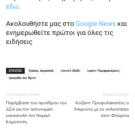
εδώ
.
Ακολουθήστε μας στο
Google News
και
ενημερωθείτε πρώτοι για όλες τις
ειδήσεις
ΕΤΙΚΕΤΕΣ
Κώστας Αγοραστός
ποινική δίωξη
πρώην Περιφερειάρχης
τραγωδία στα Τέμπη
Προηγούμενο άρθρο
Επόμενο άρθρο
Παρέμβαση του προέδρου του
Κοζάνη: Προφυλακιστέος ο
ΔΣΑ για την αστυνομική
54χρονος με το οπλοστάσιο
καταστολή στη Νομική
στην Φλώρινα
Κομοτηνής