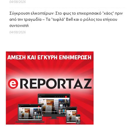
04/08/2026
Σύγκρουση ελικοπτέρων: Στο φως το επιχειρησιακό “χάος” πριν
από την τραγωδία – Τα “τυφλά” Bell και ο ρόλος του επίγειου
συντονιστή
04/08/2026