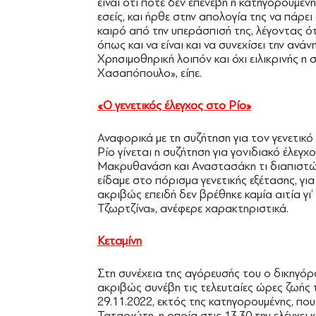
είναι ότι ποτέ δεν επενέβη η κατηγορουμέ
εσείς, και ήρθε στην απολογία της να πάρε
καιρό από την υπεράσπισή της, λέγοντας ότ
όπως και να είναι και να συνεχίσει την ανά
Χρησιμοθηρική λοιπόν και όχι ειλικρινής η
Χασαπόπουλο», είπε.
«Ο γενετικός έλεγχος στο Ρίο»
Αναφορικά με τη συζήτηση για τον γενετικό
Ρίο γίνεται η συζήτηση για γονιδιακό έλεγ
Μακρυθανάση και Αναστασάκη τι διαπιστών
είδαμε στο πόρισμα γενετικής εξέτασης, γι
ακριβώς επειδή δεν βρέθηκε καμία αιτία γι’
Τζωρτζίνα», ανέφερε χαρακτηριστικά.
Κεταμίνη
Στη συνέχεια της αγόρευσής του ο δικηγό
ακριβώς συνέβη τις τελευταίες ώρες ζωής 
29.11.2022, εκτός της κατηγορουμένης, που 
Ταταριώτη, η οποία στις 13.30 την ελέγχει κ