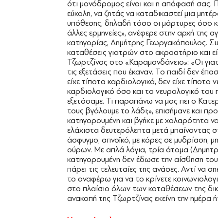
ότι μονόδρομος είναι και η απόφασή σας. 
εύκολη, να ζητάς να καταδικαστεί μια μητέρ
υπόθεσης, δηλαδή τόσο οι μάρτυρες όσο κα
άλλες ερμηνείες», ανέφερε στην αρχή της 
κατηγορίας, Δημήτρης Γεωργακόπουλος. Συ
καταθέσεις γιατρών στο ακροατήριο και ε
Τζωρτζίνας στο «Καραμανδάνειο»: «Οι γιατ
τις εξετάσεις που έκαναν. Το παιδί δεν έ
είχε τίποτα καρδιολογικά, δεν είχε τίποτα 
καρδιολογικό όσο και το νευρολογικό του
εξετάσαμε. Τι παραπάνω να μας πει ο Κατε
τους βγάλουμε το λάδι;», επισήμανε και προσ
κατηγορουμένη και βγήκε με χαλαρότητα να
ελάχιστα δευτερόλεπτα μετά μπαίνοντας σ
άσφυγμο, απνοϊκό, με κόρες σε μυδρίαση, 
ούρων. Με απλά λόγια, τρία άτομα (Δημητ
κατηγορουμένη δεν έδωσε την αίσθηση του 
πάρει τις τελευταίες της ανάσες. Αντί να σ
το αναφέρω για να το κρίνετε κοινωνιολογ
στο πλαίσιο όλων των καταθέσεων της δικο
ανακοπή της Τζωρτζίνας εκείνη την ημέρα ή