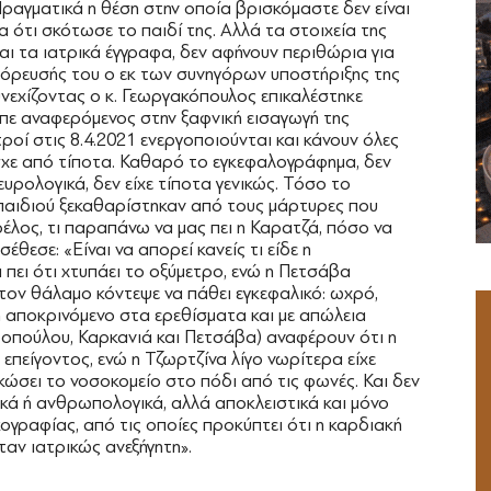
Πραγματικά η θέση στην οποία βρισκόμαστε δεν είναι
α ότι σκότωσε το παιδί της. Αλλά τα στοιχεία της
ι τα ιατρικά έγγραφα, δεν αφήνουν περιθώρια για
αγόρευσής του ο εκ των συνηγόρων υποστήριξης της
νεχίζοντας ο κ. Γεωργακόπουλος επικαλέστηκε
ίπε αναφερόμενος στην ξαφνική εισαγωγή της
ροί στις 8.4.2021 ενεργοποιούνται και κάνουν όλες
πασχε από τίποτα. Καθαρό το εγκεφαλογράφημα, δεν
νευρολογικά, δεν είχε τίποτα γενικώς. Τόσο το
 παιδιού ξεκαθαρίστηκαν από τους μάρτυρες που
ρέλος, τι παραπάνω να μας πει η Καρατζά, πόσο να
έθεσε: «Είναι να απορεί κανείς τι είδε η
 πει ότι χτυπάει το οξύμετρο, ενώ η Πετσάβα
τον θάλαμο κόντεψε να πάθει εγκεφαλικό: ωχρό,
μη αποκρινόμενο στα ερεθίσματα και με απώλεια
ροπούλου, Καρκανιά και Πετσάβα) αναφέρουν ότι η
επείγοντος, ενώ η Τζωρτζίνα λίγο νωρίτερα είχε
ηκώσει το νοσοκομείο στο πόδι από τις φωνές. Και δεν
ικά ή ανθρωπολογικά, αλλά αποκλειστικά και μόνο
γραφίας, από τις οποίες προκύπτει ότι η καρδιακή
ταν ιατρικώς ανεξήγητη».