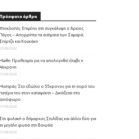
Πρόσφατα άρθρα
Υποκλοπές: Επιμένει στη συγκάλυψη ο Άρειος
Πάγος – Απορρίπτει τα αιτήματα των Σαμαρά,
Σπίρτζη και Κουκάκη
07/08/2026
Marfin: Προθεσμία για να απολογηθεί έλαβε η
46χρονη
07/08/2026
Μυστράς: Στο εδώλιο ο 55χρονος για τη σορό του
πατέρα του στον καταψύκτη – Δικάζεται στο
αυτόφωρο
07/08/2026
Στη φυλακή ο δήμαρχος Στυλίδας και άλλοι δύο για
τη μεγάλη φωτιά στη Βοιωτία
07/08/2026