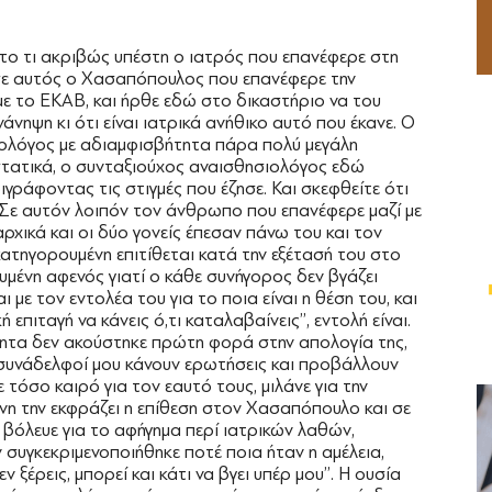
το τι ακριβώς υπέστη ο ιατρός που επανέφερε στη
ησε αυτός ο Χασαπόπουλος που επανέφερε την
με το ΕΚΑΒ, και ήρθε εδώ στο δικαστήριο να του
άνηψη κι ότι είναι ιατρικά ανήθικο αυτό που έκανε. Ο
ολόγος με αδιαμφισβήτητα πάρα πολύ μεγάλη
ιστατικά, ο συνταξιούχος αναισθησιολόγος εδώ
ιγράφοντας τις στιγμές που έζησε. Και σκεφθείτε ότι
. Σε αυτόν λοιπόν τον άνθρωπο που επανέφερε μαζί με
αρχικά και οι δύο γονείς έπεσαν πάνω του και τον
ατηγορουμένη επιτίθεται κατά την εξέτασή του στο
υμένη αφενός γιατί ο κάθε συνήγορος δεν βγάζει
 με τον εντολέα του για το ποια είναι η θέση του, και
 επιταγή να κάνεις ό,τι καταλαβαίνεις’’, εντολή είναι.
ητα δεν ακούστηκε πρώτη φορά στην απολογία της,
 συνάδελφοί μου κάνουν ερωτήσεις και προβάλλουν
 τόσο καιρό για τον εαυτό τους, μιλάνε για την
ενη την εκφράζει η επίθεση στον Χασαπόπουλο και σε
 βόλευε για το αφήγημα περί ιατρικών λαθών,
εν συγκεκριμενοποιήθηκε ποτέ ποια ήταν η αμέλεια,
ξέρεις, μπορεί και κάτι να βγει υπέρ μου’’. Η ουσία