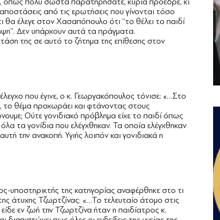
νη, όπως πολύ σωστά παρατηρήσατε, κυρία πρόεδρε, κι
ι αποστάσεις από τις ερωτήσεις που γίνονται τόσο
ι θα έλεγε στον Χασαπόπουλο ότι ‘‘το θέλει το παιδί
νηψη’’. Δεν υπάρχουν αυτά τα πράγματα.
 στάση της σε αυτό το ζήτημα της επίθεσης στον
 έλεγχο που έγινε, ο κ. Γεωργακόπουλος τόνισε: «…Στο
χο, το θέμα προχωράει και φτάνοντας στους
ουμε; Ούτε γονιδιακό πρόβλημα είχε το παιδί όπως
α όλα τα γονίδια που ελέγχθηκαν. Τα οποία ελέγχθηκαν
 αυτή την ανακοπή. Υγιής λοιπόν και γονιδιακά η
ρος-υποστηρικτής της κατηγορίας αναφέρθηκε στο τι
της άτυχης Τζωρτζίνας: «…Το τελευταίο άτομο στις
είδε εν ζωή την Τζωρτζίνα ήταν η παιδίατρος κ.
αι διαπιστώνει πως όλες οι ενδείξεις της υγείας της