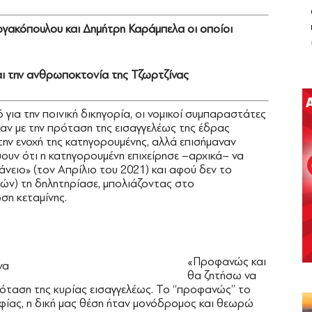
ργακόπουλου και Δημήτρη Καράμπελα οι οποίοι
και την ανθρωποκτονία της Τζωρτζίνας
για την ποινική δικηγορία, οι νομικοί συμπαραστάτες
ν με την πρόταση της εισαγγελέως της έδρας
την ενοχή της κατηγορουμένης, αλλά επισήμαναν
ύουν ότι η κατηγορουμένη επιχείρησε –αρχικά– να
ειο» (τον Απρίλιο του 2021) και αφού δεν το
ών) τη δηλητηρίασε, μπολιάζοντας στο
ση κεταμίνης.
«Προφανώς και
θα ζητήσω να
ρόταση της κυρίας εισαγγελέως. Το ‘‘προφανώς’’ το
αφίας, η δική μας θέση ήταν μονόδρομος και θεωρώ