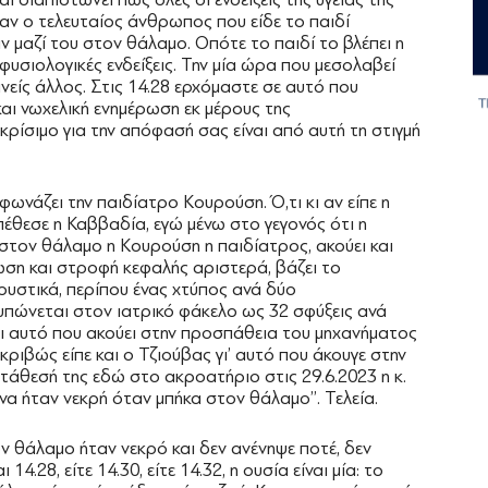
ταν ο τελευταίος άνθρωπος που είδε το παιδί
ν μαζί του στον θάλαμο. Οπότε το παιδί το βλέπει η
 φυσιολογικές ενδείξεις. Την μία ώρα που μεσολαβεί
ανείς άλλος. Στις 14.28 ερχόμαστε σε αυτό που
αι νωχελική ενημέρωση εκ μέρους της
κρίσιμο για την απόφασή σας είναι από αυτή τη στιγμή
ωνάζει την παιδίατρο Κουρούση. Ό,τι κι αν είπε η
πέθεσε η Καββαδία, εγώ μένω στο γεγονός ότι η
στον θάλαμο η Κουρούση η παιδίατρος, ακούει και
νωση και στροφή κεφαλής αριστερά, βάζει το
ουστικά, περίπου ένας χτύπος ανά δύο
τυπώνεται στον ιατρικό φάκελο ως 32 σφύξεις ανά
ει αυτό που ακούει στην προσπάθεια του μηχανήματος
κριβώς είπε και ο Τζιούβας γι’ αυτό που άκουγε στην
 κατάθεσή της εδώ στο ακροατήριο στις 29.6.2023 η κ.
να ήταν νεκρή όταν μπήκα στον θάλαμο’’. Τελεία.
ν θάλαμο ήταν νεκρό και δεν ανένηψε ποτέ, δεν
 14.28, είτε 14.30, είτε 14.32, η ουσία είναι μία: το