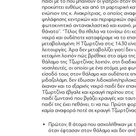
παιδί με το που μπαίνουν οι γιατροί στον θ
προκύπτει ευθέως και από τη μαρτυρική κα
ενώπιον της κ. Ανακρίτριας, ο οποίος αναφ
ψηλάφησης κεντρικών και περιφερικών σφύξ
φωτοκινητικό αντανακλαστικό και κυανό, 
θάνατο’’. ‘‘Τέλος θα ήθελα να τονίσω ότι κ
νεκρό και ουδέποτε καταφέραμε να το επαν
μεταβολισμένη; Η Τζωρτζίνα στις 14.30 είναι
λειτουργίες. Άρα δεν μεταβολίζει γιατί δε
κεταμίνη λοιπόν πώς βρέθηκε στο αίμα τη
θάλαμο της Τζωρτζίνας λοιπόν, στη διαδικ
νοσηλευτές, οι οποίοι με ένα στόμα, μια φω
είσοδό τους στον θάλαμο και ουδέποτε επ
μιδαζολάμη, δεν έδωσαν λιδοκαΐνη/πριλοκ
έκαναν και το εξαρχής νεκρό παιδί δεν επ
Τζωρτζίνα έβγαλε και κραυγή περίπου στις 
παιδί ζωντανό που βγάζει κραυγές και ταυ
παιδί της έχει πεθάνει, τι να πω. Πρώτη 
καμία αναφορά ποτέ σε κραυγή Τζωρτζίνα
Πρώτον, 8 άτομα που ασχολήθηκαν με τη
όταν έφτασαν στον θάλαμο και δεν ανέ