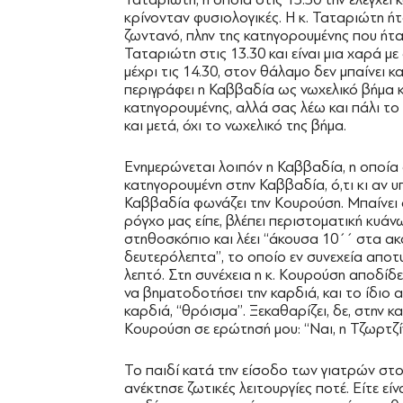
κρίνονταν φυσιολογικές. Η κ. Ταταριώτη ή
ζωντανό, πλην της κατηγορουμένης που ήτα
Ταταριώτη στις 13.30 και είναι μια χαρά με
μέχρι τις 14.30, στον θάλαμο δεν μπαίνει κ
περιγράφει η Καββαδία ως νωχελικό βήμα κ
κατηγορουμένης, αλλά σας λέω και πάλι το 
και μετά, όχι το νωχελικό της βήμα.
Ενημερώνεται λοιπόν η Καββαδία, η οποία φ
κατηγορουμένη στην Καββαδία, ό,τι κι αν υ
Καββαδία φωνάζει την Κουρούση. Μπαίνει 
ρόγχο μας είπε, βλέπει περιστοματική κυά
στηθοσκόπιο και λέει ‘‘άκουσα 10΄΄ στα ακ
δευτερόλεπτα’’, το οποίο εν συνεχεία απο
λεπτό. Στη συνέχεια η κ. Κουρούση αποδίδ
να βηματοδοτήσει την καρδιά, και το ίδιο α
καρδιά, ‘‘θρόισμα’’. Ξεκαθαρίζει, δε, στην
Κουρούση σε ερώτησή μου: ‘‘Ναι, η Τζωρτζί
Το παιδί κατά την είσοδο των γιατρών στο
ανέκτησε ζωτικές λειτουργίες ποτέ. Είτε είναι