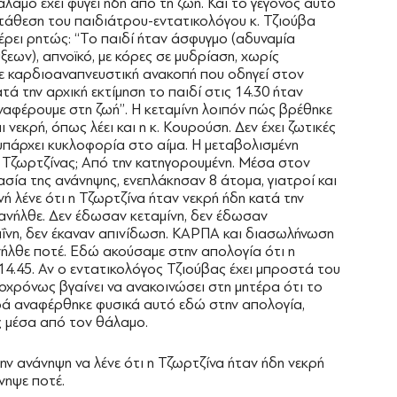
άλαμο έχει φύγει ήδη από τη ζωή. Και το γεγονός αυτό
τάθεση του παιδιάτρου-εντατικολόγου κ. Τζιούβα
έρει ρητώς: ‘‘Το παιδί ήταν άσφυγμο (αδυναμία
εων), απνοϊκό, με κόρες σε μυδρίαση, χωρίς
με καρδιοαναπνευστική ανακοπή που οδηγεί στον
ατά την αρχική εκτίμηση το παιδί στις 14.30 ήταν
αφέρουμε στη ζωή’’. Η κεταμίνη λοιπόν πώς βρέθηκε
 νεκρή, όπως λέει και η κ. Κουρούση. Δεν έχει ζωτικές
ν υπάρχει κυκλοφορία στο αίμα. Η μεταβολισμένη
ς Τζωρτζίνας; Από την κατηγορουμένη. Μέσα στον
ασία της ανάνηψης, ενεπλάκησαν 8 άτομα, γιατροί και
νή λένε ότι η Τζωρτζίνα ήταν νεκρή ήδη κατά την
ανήλθε. Δεν έδωσαν κεταμίνη, δεν έδωσαν
αΐνη, δεν έκαναν απινίδωση. ΚΑΡΠΑ και διασωλήνωση
ανήλθε ποτέ. Εδώ ακούσαμε στην απολογία ότι η
14.45. Αν ο εντατικολόγος Τζιούβας έχει μπροστά του
τοχρόνως βγαίνει να ανακοινώσει στη μητέρα ότι το
φορά αναφέρθηκε φυσικά αυτό εδώ στην απολογία,
ς μέσα από τον θάλαμο.
ν ανάνηψη να λένε ότι η Τζωρτζίνα ήταν ήδη νεκρή
νηψε ποτέ.