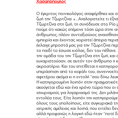
Χασαπόπουλος
Ο έγκριτος ποινικολόγος αναφέρθηκε και σ
ζωή την Τζωρτζίνα: «…Αναλογιστείτε τι έζ
Τζωρτζίνα στη ζωή, τη συνόδευσε στο Ρίο 
πούμε ότι κακώς επέμεινε τόση ώρα στην αν
άνθρωπος, πλέον συνταξιούχος αναισθησι
εμπειρία και έχοντας χειριστεί άπειρα περ
έκλαιγε μπροστά μας για την Τζωρτζίνα περ
το παιδί το έσωσε κιόλας, δεν του πέθανε
την ομάδα του την Τζωρτζίνα στη ζωή, και 
ευχαριστούσαν, σε αυτόν τον άνθρωπο η κ
ακροατήριο. Και του επιτίθεται η κατηγορο
υπεράσπιση από το κεφάλι του, συνεννοείται
αφετέρου ακόμα κι η εντολή ‘‘σου δίνω λευκή
Η κατηγορουμένη λοιπόν στην πραγματικότ
ακούγεται εδώ και ένα χρόνο τώρα που οι
ισχυρισμούς για λογαριασμό της. Δεν μιλάνε
εντολέα τους. Είτε λοιπόν την κατηγορούμ
όλους τους υπολοίπους, είτε συγκυριακά τη
ιατρικής αμέλειας και λοιπά, που εντέλει δ
αλλά προφανώς η λογική εδώ ήταν ‘‘ποτέ δεν 