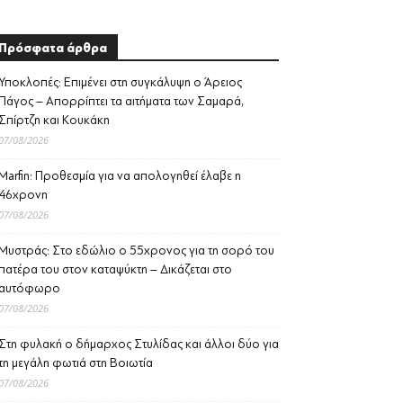
Πρόσφατα άρθρα
Υποκλοπές: Επιμένει στη συγκάλυψη ο Άρειος
Πάγος – Απορρίπτει τα αιτήματα των Σαμαρά,
Σπίρτζη και Κουκάκη
07/08/2026
Marfin: Προθεσμία για να απολογηθεί έλαβε η
46χρονη
07/08/2026
Μυστράς: Στο εδώλιο ο 55χρονος για τη σορό του
πατέρα του στον καταψύκτη – Δικάζεται στο
αυτόφωρο
07/08/2026
Στη φυλακή ο δήμαρχος Στυλίδας και άλλοι δύο για
τη μεγάλη φωτιά στη Βοιωτία
07/08/2026