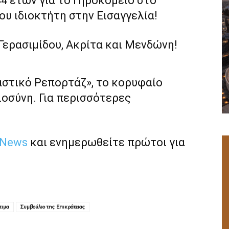
4 ετών για το Γηροκομείο στο
υ ιδιοκτήτη στην Εισαγγελία!
Γερασιμίδου, Ακρίτα και Μενδώνη!
αστικό Ρεπορτάζ», το κορυφαίο
ιοσύνη. Για περισσότερες
 News
και ενημερωθείτε πρώτοι για
τιμα
Συμβούλιο της Επικράτειας