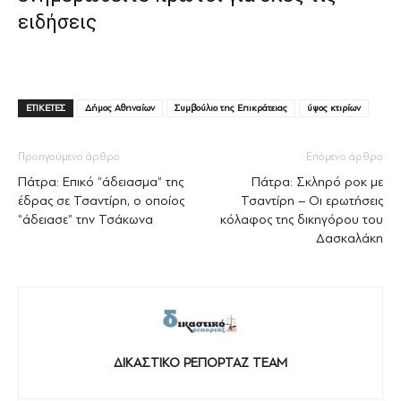
ειδήσεις
ΕΤΙΚΕΤΕΣ
Δήμος Αθηναίων
Συμβούλιο της Επικράτειας
ύψος κτιρίων
Προηγούμενο άρθρο
Επόμενο άρθρο
Πάτρα: Επικό “άδειασμα” της
Πάτρα: Σκληρό ροκ με
έδρας σε Τσαντίρη, ο οποίος
Τσαντίρη – Οι ερωτήσεις
“άδειασε” την Τσάκωνα
κόλαφος της δικηγόρου του
Δασκαλάκη
ΔΙΚΑΣΤΙΚΟ ΡΕΠΟΡΤΑΖ TEAM