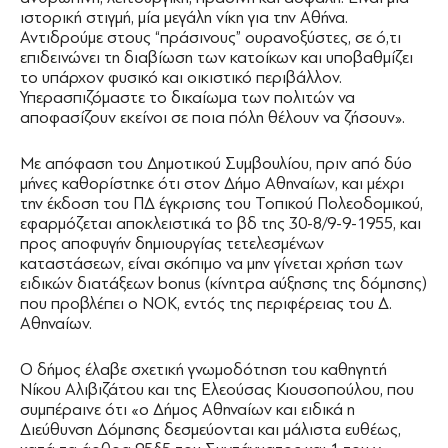
ιστορική στιγμή, μία μεγάλη νίκη για την Αθήνα.
Αντιδρούμε στους “πράσινους” ουρανοξύστες, σε ό,τι
επιδεινώνει τη διαβίωση των κατοίκων και υποβαθμίζει
το υπάρχον φυσικό και οικιστικό περιβάλλον.
Υπερασπιζόμαστε το δικαίωμα των πολιτών να
αποφασίζουν εκείνοι σε ποια πόλη θέλουν να ζήσουν».
Με απόφαση του Δημοτικού Συμβουλίου, πριν από δύο
μήνες καθορίστηκε ότι στον Δήμο Αθηναίων, και μέχρι
την έκδοση του ΠΔ έγκρισης του Τοπικού Πολεοδομικού,
εφαρμόζεται αποκλειστικά το βδ της 30-8/9-9-1955, και
προς αποφυγήν δημιουργίας τετελεσμένων
καταστάσεων, είναι σκόπιμο να μην γίνεται χρήση των
ειδικών διατάξεων bonus (κίνητρα αύξησης της δόμησης)
που προβλέπει ο ΝΟΚ, εντός της περιφέρειας του Δ.
Αθηναίων.
Ο δήμος έλαβε σχετική γνωμοδότηση του καθηγητή
Νίκου Αλιβιζάτου και της Ελεούσας Κιουσοπούλου, που
συμπέραινε ότι «ο Δήμος Αθηναίων και ειδικά η
Διεύθυνση Δόμησης δεσμεύονται και μάλιστα ευθέως,