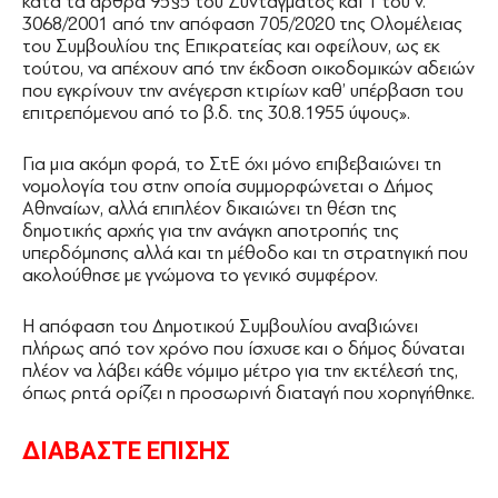
κατά τα άρθρα 95§5 του Συντάγματος και 1 του ν.
3068/2001 από την απόφαση 705/2020 της Ολομέλειας
του Συμβουλίου της Επικρατείας και οφείλουν, ως εκ
τούτου, να απέχουν από την έκδοση οικοδομικών αδειών
που εγκρίνουν την ανέγερση κτιρίων καθ’ υπέρβαση του
επιτρεπόμενου από το β.δ. της 30.8.1955 ύψους».
Για μια ακόμη φορά, το ΣτΕ όχι μόνο επιβεβαιώνει τη
νομολογία του στην οποία συμμορφώνεται ο Δήμος
Αθηναίων, αλλά επιπλέον δικαιώνει τη θέση της
δημοτικής αρχής για την ανάγκη αποτροπής της
υπερδόμησης αλλά και τη μέθοδο και τη στρατηγική που
ακολούθησε με γνώμονα το γενικό συμφέρον.
Η απόφαση του Δημοτικού Συμβουλίου αναβιώνει
πλήρως από τον χρόνο που ίσχυσε και ο δήμος δύναται
πλέον να λάβει κάθε νόμιμο μέτρο για την εκτέλεσή της,
όπως ρητά ορίζει η προσωρινή διαταγή που χορηγήθηκε.
ΔΙΑΒΑΣΤΕ ΕΠΙΣΗΣ