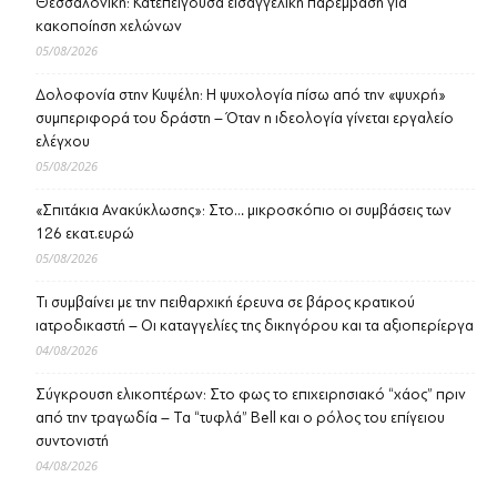
Θεσσαλονίκη: Κατεπείγουσα εισαγγελική παρέμβαση για
κακοποίηση χελώνων
05/08/2026
Δολοφονία στην Κυψέλη: Η ψυχολογία πίσω από την «ψυχρή»
συμπεριφορά του δράστη – Όταν η ιδεολογία γίνεται εργαλείο
ελέγχου
05/08/2026
«Σπιτάκια Ανακύκλωσης»: Στο… μικροσκόπιο οι συμβάσεις των
126 εκατ.ευρώ
05/08/2026
Τι συμβαίνει με την πειθαρχική έρευνα σε βάρος κρατικού
ιατροδικαστή – Οι καταγγελίες της δικηγόρου και τα αξιοπερίεργα
04/08/2026
Σύγκρουση ελικοπτέρων: Στο φως το επιχειρησιακό “χάος” πριν
από την τραγωδία – Τα “τυφλά” Bell και ο ρόλος του επίγειου
συντονιστή
04/08/2026