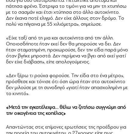
είδα για δύο δευτερόλεπτα. Πετάχτηκε απότομα και
πάτησα φρένο. Έστριψα το τιμόνι για να μην τη χτυπήσω
με το σασμάν και έτσι χτύπησα στο άλλο αυτοκίνητο.
Δεν έκανα ποτέ ελιγμό. Δεν είχε άλλους στον δρόμο. Το
πολύ να πήγαινα με 55 χιλιόμετρα», σημείωσε.
«Είχε ταξί από τη μια και αυτοκίνητα από την άλλη.
Οποιοσδήποτε ήταν εκεί δεν θα μπορούσε να δει. Δεν
ήταν σταματημένη, προχωρούσε, δεν την είδα παρά μόνο
όταν βγήκε μπροστά. Δεν περίμενα να βγει από εκεί γιατί
δεν είχε διάβαση», είπε απολογούμενος.
«Δεν ξέρω τι ρούχα φορούσε. Την είδα στο ένα μέτρο»,
πρόσθεσε και τόνισε ότι όση ώρα ήταν στο αυτοκίνητο
δεν μιλούσε με τη συνοδηγό «γιατί ήταν απασχολημένη με
το κινητό».
«Μετά την εγκατέλειψα… θέλω να ζητήσω συγγνώμη από
την οικογένεια της κοπέλας»
Απαντώντας στις επίμονες ερωτήσεις της προέδρου για
την πορεία του αυτοκινήτου, ο 27χρονος είπε πως