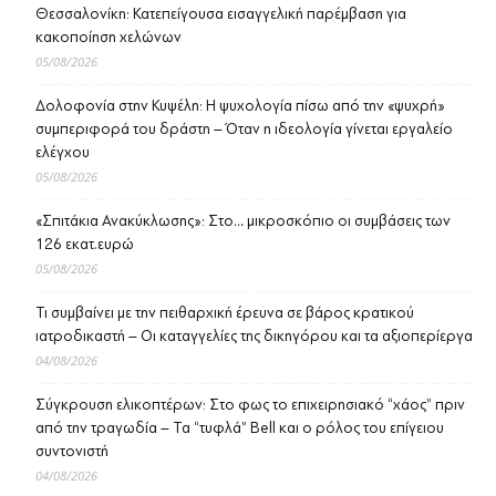
Θεσσαλονίκη: Κατεπείγουσα εισαγγελική παρέμβαση για
κακοποίηση χελώνων
05/08/2026
Δολοφονία στην Κυψέλη: Η ψυχολογία πίσω από την «ψυχρή»
συμπεριφορά του δράστη – Όταν η ιδεολογία γίνεται εργαλείο
ελέγχου
05/08/2026
«Σπιτάκια Ανακύκλωσης»: Στο… μικροσκόπιο οι συμβάσεις των
126 εκατ.ευρώ
05/08/2026
Τι συμβαίνει με την πειθαρχική έρευνα σε βάρος κρατικού
ιατροδικαστή – Οι καταγγελίες της δικηγόρου και τα αξιοπερίεργα
04/08/2026
Σύγκρουση ελικοπτέρων: Στο φως το επιχειρησιακό “χάος” πριν
από την τραγωδία – Τα “τυφλά” Bell και ο ρόλος του επίγειου
συντονιστή
04/08/2026