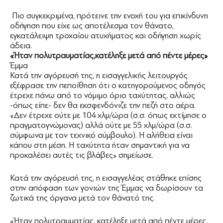
Πιο συγκεκριμένα, πρότεινε την ενοχή του για επικίνδυνη
οδήγηση που είχε ως αποτέλεσμα τον θάνατο,
εγκατάλειψη τροχαίου ατυχήματος και οδήγηση χωρίς
άδεια.
«Ήταν πολυτραυματίας,κατέληξε μετά από πέντε μέρες»
Έμμα
Κατά την αγόρευσή της, η εισαγγελικής λειτουργός
εξέφρασε την πεποίθηση ότι ο κατηγορούμενος οδηγός
έτρεχε πάνω από το νόμιμο όριο ταχύτητας, αλλιώς
-όπως είπε- δεν θα εκσφενδόνιζε την πεζή στο αέρα.
«Δεν έτρεχε ούτε με 104 χλμ/ώρα (σ.σ. όπως εκτίμησε ο
πραγματογνώμονας) αλλά ούτε με 55 χλμ/ώρα (σ.σ.
σύμφωνα με τον τεχνικό σύμβουλο). Η αλήθεια είναι
κάπου στη μέση. Η ταχύτητα ήταν σημαντική για να
προκαλέσει αυτές τις βλάβες» σημείωσε.
Κατά την αγόρευσή της, η εισαγγελέας στάθηκε επίσης
στην απόφαση των γονιών της Έμμας να δωρίσουν τα
ζωτικά της όργανα μετά τον θάνατό της.
«Ήταν πολυτραυματίας, κατέληξε μετά από πέντε μέρες.