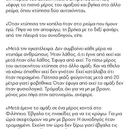
«έφυγε το πισινό μέρος του αμαξιού και βγήκα στο άλλο
ρεύμα, όπου χτύπησα δύο αυτοκίνητα».
«Όταν χτύπησα την κοπέλα ήταν στο ρεύμα που ήμουν
εγώ. Πήγα να την αποφύγω, τη βρήκα με το δεξί φανάρι,
από την πλευρά του συνοδηγού», είπε.
«Μετά την εγκατέλειψα. Δεν συμβαίνει κάθε μέρα να
χτυπάμε ανθρώπους. Ήταν λάθος, ό,τι έγινε από εκεί και
μετά ήταν όλο λάθος. Έφυγα από εκεί. Το πίσω μέρος
του αυτοκινήτου χτύπησε στο άλλο αμάξι. Και να ήθελα
να κάνω όπισθεν εκεί δεν γινόταν. Εκεί κατάλαβα ότι
ήταν πειραγμένο. Πάτησα γκάζι φεύγοντας μετά από 20
μέτρα γιατί φοβήθηκα. Όταν έφυγα από εκεί το αμάξι δεν
ήταν φυσιολογικό. Τρόμαξα, όχι για να μη με βρουν,
μόνος μου πήγα στην αστυνομία», ανέφερε.
«Μετά έμεινε το αμάξι σε ένα μέρος κοντά στο
Φιλίππειο. Έβγαλα τις πινακίδες για να τις κρύψω. Για μια
ώρα σκεφτόμουν να μην με βρουν. Η συνοδηγός ήταν
τρομαγμένη. Εκείνη την ώρα δεν ξέρω γιατί έβγαλα τις