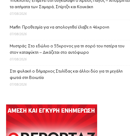
Υποκλοπές: Επιμένει στη συγκάλυψη ο Άρειος Πάγος – Απορρίπτει
τα αιτήματα των Σαμαρά, Σπίρτζη και Κουκάκη
07/08/2026
Marfin: Προθεσμία για να απολογηθεί έλαβε η 46χρονη
07/08/2026
Μυστράς: Στο εδώλιο ο 55χρονος για τη σορό του πατέρα του
στον καταψύκτη – Δικάζεται στο αυτόφωρο
07/08/2026
Στη φυλακή ο δήμαρχος Στυλίδας και άλλοι δύο για τη μεγάλη
φωτιά στη Βοιωτία
07/08/2026