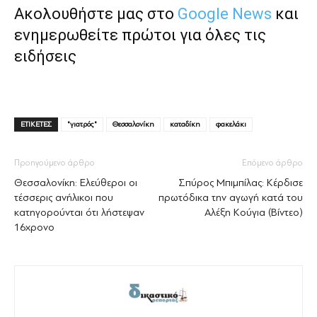
Ακολουθήστε μας στο
Google News
και
ενημερωθείτε πρώτοι για όλες τις
ειδήσεις
ΕΤΙΚΕΤΕΣ
"γιατρός"
Θεσσαλονίκη
καταδίκη
φακελάκι
Προηγούμενο άρθρο
Επόμενο άρθρο
Θεσσαλονίκη: Ελεύθεροι οι
Σπύρος Μπιμπίλας: Κέρδισε
τέσσερις ανήλικοι που
πρωτόδικα την αγωγή κατά του
κατηγορούνται ότι λήστεψαν
Αλέξη Κούγια (Βίντεο)
16χρονο