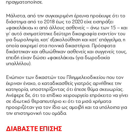
πραγματοποίησε.
Μάλιστα, από την συγκεκριμένη έρευνα προέκυψε ότι το
διάστημα από το 2018 έως το 2020 είχε εισπράξει
«φακελάκια» κι από άλλους ασθενείς – άνω των 15 – και
γι’ αυτό σχηματίστηκε δεύτερη δικογραφία εναντίον του
για δωροληψία, κατ’ εξακολούθηση και κατ’ επάγγελμα, η
οποία εκκρεμεί στα ποινικά δικαστήρια. Πρόσφατα
δικάστηκαν και αθωώθηκαν ασθενείς και συγγενείς τους,
επειδή είχαν δώσει «φακελάκια» (για δωροδοκία
υπαλλήλου).
Ενώπιον των δικαστών του Πλημμελειοδικείου που τον
έκριναν ένοχο, ο καταδικασθείς γιατρός αρνήθηκε την
κατηγορία, υποστηρίζοντας ότι έπεσε θύμα σκευωρίας.
Ανέφερε δε, ότι το επίδικο χειρουργείο επρόκειτο να γίνει
σε ιδιωτικό θεραπευτήριο κι ότι τα μισά χρήματα
προοριζόταν για τον ίδιο ως αμοιβή και τα υπόλοιπα για
την επιστημονική του ομάδα.
ΔΙΑΒΑΣΤΕ ΕΠΙΣΗΣ