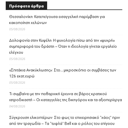
Πρόσφατα άρθρα
Θεσσαλονίκη: Κατεπείγουσα εισαγγελική παρέμβαση για
κακοποίηση χελώνων
05/08/2026
Δολοφονία στην Κυψέλη: Η ψυχολογία πίσω από την «ψυχρή»
συμπεριφορά του δράστη – Όταν η ιδεολογία γίνεται εργαλείο
ελέγχου
05/08/2026
«Σπιτάκια Ανακύκλωσης»: Στο… μικροσκόπιο οι συμβάσεις των
126 εκατ.ευρώ
05/08/2026
Τι συμβαίνει με την πειθαρχική έρευνα σε βάρος κρατικού
ιατροδικαστή – Οι καταγγελίες της δικηγόρου και τα αξιοπερίεργα
04/08/2026
Σύγκρουση ελικοπτέρων: Στο φως το επιχειρησιακό “χάος” πριν
από την τραγωδία – Τα “τυφλά” Bell και ο ρόλος του επίγειου