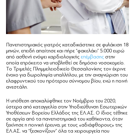
Πανεπιστημιακός γιατρός καταδικάστηκε σε φυλάκιση 18
μηνών, επειδή απαίτησε και πήρε “φακελάκι” 5.000 ευρώ
από ασθενή ενόψει καρδιολογικής
επέμβασης
στην
οποία επρόκειτο να υποβληθεί σε δημόσιο νοσοκομείο.
Το Τριμελές Πλημμελειοδικείο Θεσσαλονίκης τον έκρινε
ένοχο για δωροληψία υπαλλήλου, με την αναγνώριση του
ελαφρυντικού του πρότερου σύννομου βίου, ενώ η ποινή
ανεστάλη.
Η υπόθεση αποκαλύφθηκε τον Νοέμβριο του 2020,
ύστερα από καταγγελία στην Υποδιεύθυνση Εσωτερικών
Υποθέσεων Βορείου Ελλάδος της ΕΛ.ΑΣ. Ο ίδιος τέθηκε
σε αργία από τα πανεπιστημιακά του καθήκοντα, όταν
ξεκίνησε η ποινική έρευνα, με τους «αδιάφθορους» της
ΕΛ.ΑΣ. να “ξεσκονίζουν” όλα τα χειρουργεία που