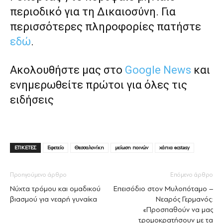
περιοδικό για τη Δικαιοσύνη. Για
περισσότερες πληροφορίες πατήστε
εδώ
.
Ακολουθήστε μας στο
Google News
και
ενημερωθείτε πρώτοι για όλες τις
ειδήσεις
ΕΤΙΚΕΤΕΣ
Εφετείο
Θεσσαλονίκη
μείωση ποινών
χάπια ecstasy
Προηγούμενο άρθρο
Επόμενο άρθρο
Νύχτα τρόμου και ομαδικού
Επεισόδιο στον Μυλοπόταμο –
βιασμού για νεαρή γυναίκα
Νεαρός Γερμανός:
«Προσπαθούν να μας
τρομοκρατήσουν με τα