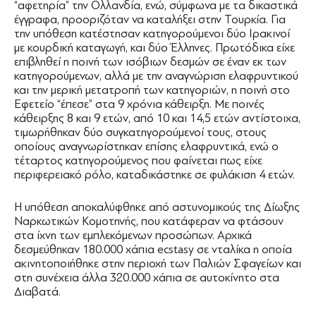
“αφετηρία” την Ολλανδία, ενώ, σύμφωνα με τα δικαστικά
έγγραφα, προοριζόταν να καταλήξει στην Τουρκία. Για
την υπόθεση κατέστησαν κατηγορούμενοι δύο Ιρακινοί
με κουρδική καταγωγή, και δύο Έλληνες. Πρωτόδικα είχε
επιβληθεί η ποινή των ισόβιων δεσμών σε έναν εκ των
κατηγορούμενων, αλλά με την αναγνώριση ελαφρυντικού
και την μερική μετατροπή των κατηγοριών, η ποινή στο
Εφετείο “έπεσε” στα 9 χρόνια κάθειρξη. Με ποινές
κάθειρξης 8 και 9 ετών, από 10 και 14,5 ετών αντίστοιχα,
τιμωρήθηκαν δύο συγκατηγορούμενοί τους, στους
οποίους αναγνωρίστηκαν επίσης ελαφρυντικά, ενώ ο
τέταρτος κατηγορούμενος που φαίνεται πως είχε
περιφερειακό ρόλο, καταδικάστηκε σε φυλάκιση 4 ετών.
Η υπόθεση αποκαλύφθηκε από αστυνομικούς της Δίωξης
Ναρκωτικών Κομοτηνής, που κατάφεραν να φτάσουν
στα ίχνη των εμπλεκόμενων προσώπων. Αρχικά
δεσμεύθηκαν 180.000 χάπια ecstasy σε νταλίκα η οποία
ακινητοποιήθηκε στην περιοχή των Παλιών Σφαγείων και
στη συνέχεια άλλα 320.000 χάπια σε αυτοκίνητο στα
Διαβατά.