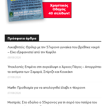
Πρόσφατα άρθρα
Λυκαβηττός: Θρίλερ με την 57χρονη γυναίκα που βρέθηκε νεκρή
– Είχε εξαφανιστεί από την Κυψέλη
08/08/2026
Υποκλοπές: Επιμένει στη συγκάλυψη ο Άρειος Πάγος – Απορρίπτει
τα αιτήματα των Σαμαρά, Σπίρτζη και Κουκάκη
07/08/2026
Marfin: Προθεσμία για να απολογηθεί έλαβε η 46χρονη
07/08/2026
Μυστράς: Στο εδώλιο ο 55χρονος για τη σορό του πατέρα του