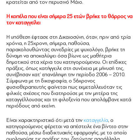
κρατείται από τον περυσινό Μάιο.
Η κοπέλα που είναι σήμερα 25 ετών βρήκε το θάρρος να
τον καταγγείλει
Η υπόθεση έφτασε στη Δικαιοσύνη, όταν, πριν από τρία
χρόνια, η 25χρονη, σήμερα, παθούσα,
παρακολουθώντας συνεδρίες με ψυχολόγο, βρήκε τη
δύναμη να αποκαλύψει όσα βίωνε ως μαθήτρια
δημοτικού στα χέρια του κατηγορούμενου. Οι επίδικες
πράξεις, όπως κατήγγειλε στη συνέχεια με μήνυσή της,
συνέβησαν κατ’ επανάληψη την περίοδο 2006 – 2010.
Σύμφωνα με τη δικογραφία, ο 56χρονος
φυσιοθεραπευτής φαίνεται πως εκμεταλλευόταν τις
φιλικές σχέσεις που διατηρούσε με την μητέρα της
καταγγέλλουσας και τη φιλοξενία που απολάμβανε κατά
περιόδους από εκείνη.
Είναι χαρακτηριστικό ότι μετά την
καταγγελία
, ο
κατηγορούμενος φέρεται να απέστειλε ένα βίντεο στην
παθούσα, μέσω διαδικτυακής εφαρμογής, με το οποίο
ομολογούσε τις πράξεις του, ζητώντας παράλληλα