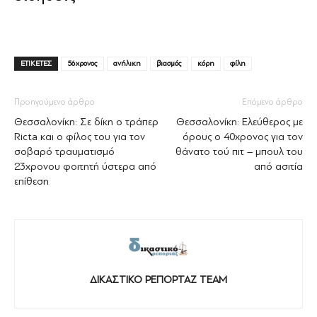
ΕΤΙΚΕΤΕΣ
56χρονος
ανήλικη
βιασμός
κόρη
φίλη
Προηγούμενο άρθρο
Επόμενο άρθρο
Θεσσαλονίκη: Σε δίκη ο τράπερ
Θεσσαλονίκη: Ελεύθερος με
Ricta και ο φίλος του για τον
όρους ο 40χρονος για τον
σοβαρό τραυματισμό
θάνατο τού πιτ – μπουλ του
23χρονου φοιτητή ύστερα από
από ασιτία
επίθεση
ΔΙΚΑΣΤΙΚΟ ΡΕΠΟΡΤΑΖ TEAM