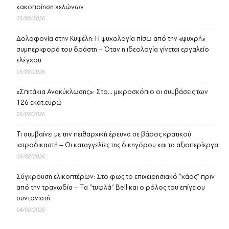
κακοποίηση χελώνων
05/08/2026
Δολοφονία στην Κυψέλη: Η ψυχολογία πίσω από την «ψυχρή»
συμπεριφορά του δράστη – Όταν η ιδεολογία γίνεται εργαλείο
ελέγχου
05/08/2026
«Σπιτάκια Ανακύκλωσης»: Στο… μικροσκόπιο οι συμβάσεις των
126 εκατ.ευρώ
05/08/2026
Τι συμβαίνει με την πειθαρχική έρευνα σε βάρος κρατικού
ιατροδικαστή – Οι καταγγελίες της δικηγόρου και τα αξιοπερίεργα
04/08/2026
Σύγκρουση ελικοπτέρων: Στο φως το επιχειρησιακό “χάος” πριν
από την τραγωδία – Τα “τυφλά” Bell και ο ρόλος του επίγειου
συντονιστή
04/08/2026