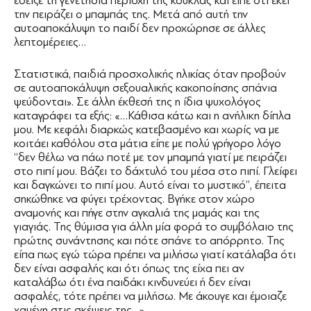
έδειξε τη γενετήσια περιοχή της κούκλας και είπε ότι εκεί
την πειράζει ο μπαμπάς της. Μετά από αυτή την
αυτοαποκάλυψη το παιδί δεν προχώρησε σε άλλες
λεπτομέρειες…
Στατιστικά, παιδιά προσχολικής ηλικίας όταν προβούν
σε αυτοαποκάλυψη σεξουαλικής κακοποίησης σπάνια
ψεύδονται». Σε άλλη έκθεσή της η ίδια ψυχολόγος
καταγράφει τα εξής: «…Κάθισα κάτω και η ανήλικη δίπλα
μου. Με κεφάλι διαρκώς κατεβασμένο και χωρίς να με
κοιτάει καθόλου στα μάτια είπε με πολύ γρήγορο λόγο
‘‘δεν θέλω να πάω ποτέ με τον μπαμπά γιατί με πειράζει
στο πιπί μου. Βάζει το δάχτυλό του μέσα στο πιπί. Γλείφει
και δαγκώνει το πιπί μου. Αυτό είναι το μυστικό’’, έπειτα
σηκώθηκε να φύγει τρέχοντας. Βγήκε στον χώρο
αναμονής και πήγε στην αγκαλιά της μαμάς και της
γιαγιάς. Της θύμισα για άλλη μία φορά το συμβόλαιο της
πρώτης συνάντησης και πότε σπάνε το απόρρητο. Της
είπα πως εγώ τώρα πρέπει να μιλήσω γιατί κατάλαβα ότι
δεν είναι ασφαλής και ότι όπως της είχα πει αν
καταλάβω ότι ένα παιδάκι κινδυνεύει ή δεν είναι
ασφαλές, τότε πρέπει να μιλήσω. Με άκουγε και έμοιαζε
χαμένη στις σκέψεις της…».