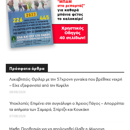
Πρόσφατα άρθρα
Λυκαβηττός: Θρίλερ με την 57χρονη γυναίκα που βρέθηκε νεκρή
– Είχε εξαφανιστεί από την Κυψέλη
08/08/2026
Υποκλοπές: Επιμένει στη συγκάλυψη ο Άρειος Πάγος – Απορρίπτει
τα αιτήματα των Σαμαρά, Σπίρτζη και Κουκάκη
07/08/2026
Marfin: Προθεσμία για να απολογηθεί έλαβε η 46χρονη