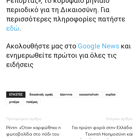
Ρεπορτάζ», το κορυφαίο μηνιαίο
περιοδικό για τη Δικαιοσύνη. Για
περισσότερες πληροφορίες πατήστε
εδώ
.
Ακολουθήστε μας στο
Google News
και
ενημερωθείτε πρώτοι για όλες τις
ειδήσεις
ΕΤΙΚΕΤΕΣ
δικαστικές αρχές
Ιώαννινα
κακαοποίηση
κορίτσι
μητέρα
πατέρας
Προηγούμενο άρθρο
Επόμενο άρθρο
Ρέντη: «Όταν καρφώθηκε η
Για πρώτη φορά στην Ελλάδα:
φωτοβολίδα στο πόδι του
Τεχνητή Νοημοσύνη και