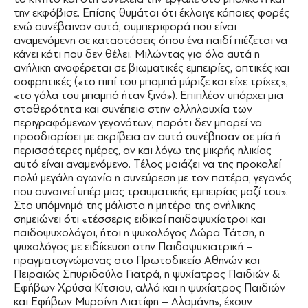
την εκφόβισε. Επίσης θυμάται ότι έκλαιγε κάποιες φορές
ενώ συνέβαιναν αυτά, συμπεριφορά που είναι
αναμενόμενη σε καταστάσεις όπου ένα παιδί πιέζεται να
κάνει κάτι που δεν θέλει. Μιλώντας για όλα αυτά η
ανήλικη αναφέρεται σε βιωματικές εμπειρίες, οπτικές και
οσφρητικές («το πιπί του μπαμπά μύριζε και είχε τρίχες»,
«το γάλα του μπαμπά ήταν ξινό»). Επιπλέον υπάρχει μια
σταθερότητα και συνέπεια στην αλληλουχία των
περιγραφόμενων γεγονότων, παρότι δεν μπορεί να
προσδιορίσει με ακρίβεια αν αυτά συνέβησαν σε μία ή
περισσότερες ημέρες, αν και λόγω της μικρής ηλικίας
αυτό είναι αναμενόμενο. Τέλος μοιάζει να της προκαλεί
πολύ μεγάλη αγωνία η συνεύρεση με τον πατέρα, γεγονός
που συναινεί υπέρ μιας τραυματικής εμπειρίας μαζί του».
Στο υπόμνημά της μάλιστα η μητέρα της ανήλικης
σημειώνει ότι «τέσσερις ειδικοί παιδοψυχίατροι και
παιδοψυχολόγοι, ήτοι η ψυχολόγος Δώρα Τάτση, η
ψυχολόγος με ειδίκευση στην Παιδοψυχιατρική –
πραγματογνώμονας στο Πρωτοδικείο Αθηνών και
Πειραιώς Σπυριδούλα Γιατρά, η ψυχίατρος Παιδιών &
Εφήβων Χρύσα Κίτσιου, αλλά και η ψυχίατρος Παιδιών
και Εφήβων Μυρσίνη Λιατίφη – Αλαμάνη», έχουν