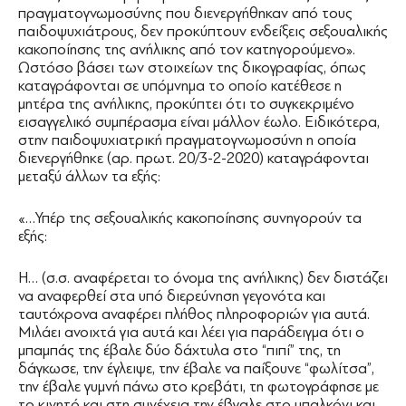
πραγματογνωμοσύνης που διενεργήθηκαν από τους
παιδοψυχιάτρους, δεν προκύπτουν ενδείξεις σεξουαλικής
κακοποίησης της ανήλικης από τον κατηγορούμενο».
Ωστόσο βάσει των στοιχείων της δικογραφίας, όπως
καταγράφονται σε υπόμνημα το οποίο κατέθεσε η
μητέρα της ανήλικης, προκύπτει ότι το συγκεκριμένο
εισαγγελικό συμπέρασμα είναι μάλλον έωλο. Ειδικότερα,
στην παιδοψυχιατρική πραγματογνωμοσύνη η οποία
διενεργήθηκε (αρ. πρωτ. 20/3-2-2020) καταγράφονται
μεταξύ άλλων τα εξής:
πατέρα
«…Υπέρ της σεξουαλικής κακοποίησης συνηγορούν τα
εξής:
Η… (σ.σ. αναφέρεται το όνομα της ανήλικης) δεν διστάζει
να αναφερθεί στα υπό διερεύνηση γεγονότα και
ταυτόχρονα αναφέρει πλήθος πληροφοριών για αυτά.
Μιλάει ανοιχτά για αυτά και λέει για παράδειγμα ότι ο
μπαμπάς της έβαλε δύο δάχτυλα στο “πιπί” της, τη
δάγκωσε, την έγλειψε, την έβαλε να παίξουνε “φωλίτσα”,
την έβαλε γυμνή πάνω στο κρεβάτι, τη φωτογράφησε με
το κινητό και στη συνέχεια την έβγαλε στο μπαλκόνι και