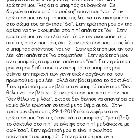
ερώτησή μου ‘‘λες ότι ο μπαμπάς σε δαγκώνει. Σε
δαγκώνει πάνω από τα ρούχα;’’ απάντησε ‘‘ναι’’. Στην
ερώτησή μου αν ο μπαμπάς της λέει να τον ακουμπήσει
στο σώμα του απάντησε ‘‘όχι’’. Στην ερώτηση μου αν της
αρέσει να την ακουμπάει στο πιπί απάντησε ‘‘όχι’’. Στην
ερώτησή μου αν του λέει κάτι όταν την ακουμπάει στο
πιπί της απάντησε ‘‘όχι, όχι’’. Στην ερώτησή μου τι της λέει
ο μπαμπάς απάντησε ‘‘ναι, ναι’’. Στην ερώτησή μου αν του
λέει κάτι απάντησε ‘‘να σταματήσει’’. Στην ερώτησή μου
αν ο μπαμπάς σταματάει απάντησε ‘‘όχι’’. Στην ερώτησή
μου να μου δείξει πού την ακουμπάει ο μπαμπάς μού
δείχνει την περιοχή των γεννητικών οργάνων και του
πρωκτού και μου λέει ‘‘αλλά δεν βάζει μέσα το δάχτυλο’’.
Στην ερώτησή μου αν βλέπει τον μπαμπά απάντησε ‘‘δεν
θέλω να τον βλέπω’’. Στην ερώτησή μου γιατί απάντησε
‘‘δεν θέλω να μιλάω’’. Έκτοτε δεν θέλησε να απαντήσει σε
καμία άλλη ερώτηση σχετικά με το θέμα αυτό… Στην
τρίτη συνεδρία στις 29-1-2019 είχε αναφέρει στην
ερώτησή μου ‘‘αν της έκανε κάτι ο μπαμπάς’’, ‘‘μου έβαζε
το δάκτυλο στο πιπί, με έγλειφε στο πιπί, με δάγκωνε, με
φωλίτσα’’. Στην ερώτησή μου τι είναι η φωλίτσα
απάντησε ‘‘του μπαμπά’’. Στην ερώτησή μου αν η