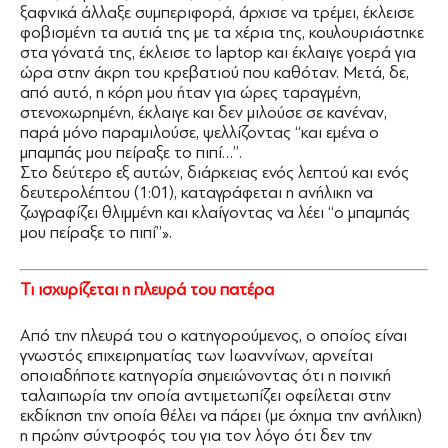
ξαφνικά άλλαξε συμπεριφορά, άρχισε να τρέμει, έκλεισε
φοβισμένη τα αυτιά της με τα χέρια της, κουλουριάστηκε
στα γόνατά της, έκλεισε το laptop και έκλαιγε γοερά για
ώρα στην άκρη του κρεβατιού που καθόταν. Μετά, δε,
από αυτό, η κόρη μου ήταν για ώρες ταραγμένη,
στενοχωρημένη, έκλαιγε και δεν μιλούσε σε κανέναν,
παρά μόνο παραμιλούσε, ψελλίζοντας ‘‘και εμένα ο
μπαμπάς μου πείραξε το πιπί…’’.
Στο δεύτερο εξ αυτών, διάρκειας ενός λεπτού και ενός
δευτερολέπτου (1:01), καταγράφεται η ανήλικη να
ζωγραφίζει θλιμμένη και κλαίγοντας να λέει ‘‘ο μπαμπάς
μου πείραξε το πιπί’’».
Τι ισχυρίζεται η πλευρά του πατέρα
Από την πλευρά του ο κατηγορούμενος, ο οποίος είναι
γνωστός επιχειρηματίας των Ιωαννίνων, αρνείται
οποιαδήποτε κατηγορία σημειώνοντας ότι η ποινική
ταλαιπωρία την οποία αντιμετωπίζει οφείλεται στην
εκδίκηση την οποία θέλει να πάρει (με όχημα την ανήλικη)
η πρώην σύντροφός του για τον λόγο ότι δεν την