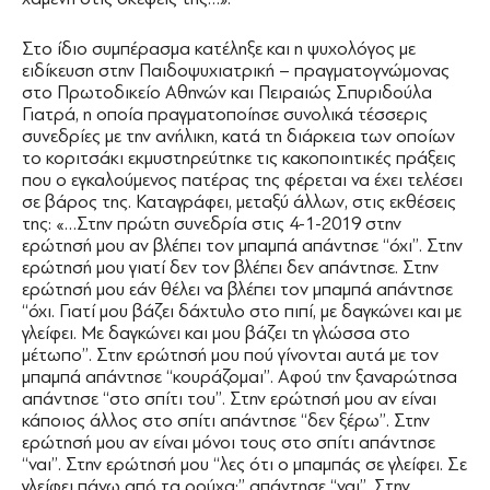
Στο ίδιο συμπέρασμα κατέληξε και η ψυχολόγος με
ειδίκευση στην Παιδοψυχιατρική – πραγματογνώμονας
στο Πρωτοδικείο Αθηνών και Πειραιώς Σπυριδούλα
Γιατρά, η οποία πραγματοποίησε συνολικά τέσσερις
συνεδρίες με την ανήλικη, κατά τη διάρκεια των οποίων
το κοριτσάκι εκμυστηρεύτηκε τις κακοποιητικές πράξεις
που ο εγκαλούμενος πατέρας της φέρεται να έχει τελέσει
σε βάρος της. Καταγράφει, μεταξύ άλλων, στις εκθέσεις
της: «…Στην πρώτη συνεδρία στις 4-1-2019 στην
ερώτησή μου αν βλέπει τον μπαμπά απάντησε ‘‘όχι’’. Στην
ερώτησή μου γιατί δεν τον βλέπει δεν απάντησε. Στην
ερώτησή μου εάν θέλει να βλέπει τον μπαμπά απάντησε
‘‘όχι. Γιατί μου βάζει δάχτυλο στο πιπί, με δαγκώνει και με
γλείφει. Με δαγκώνει και μου βάζει τη γλώσσα στο
μέτωπο’’. Στην ερώτησή μου πού γίνονται αυτά με τον
μπαμπά απάντησε ‘‘κουράζομαι’’. Αφού την ξαναρώτησα
απάντησε ‘‘στο σπίτι του’’. Στην ερώτησή μου αν είναι
κάποιος άλλος στο σπίτι απάντησε ‘‘δεν ξέρω’’. Στην
ερώτησή μου αν είναι μόνοι τους στο σπίτι απάντησε
‘‘ναι’’. Στην ερώτησή μου ‘‘λες ότι ο μπαμπάς σε γλείφει. Σε
γλείφει πάνω από τα ρούχα;’’ απάντησε ‘‘ναι’’. Στην