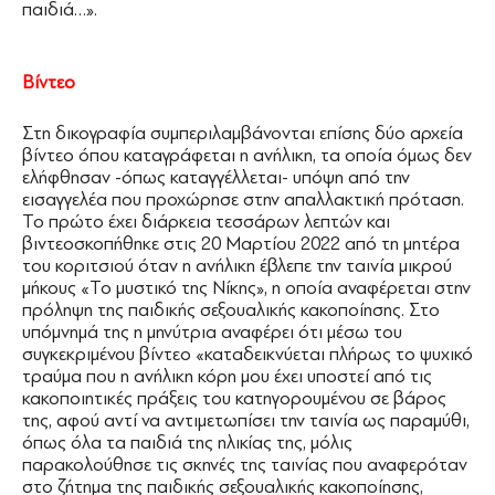
παιδιά…».
πατέρα
Βίντεο
Στη δικογραφία συμπεριλαμβάνονται επίσης δύο αρχεία
βίντεο όπου καταγράφεται η ανήλικη, τα οποία όμως δεν
ελήφθησαν -όπως καταγγέλλεται- υπόψη από την
εισαγγελέα που προχώρησε στην απαλλακτική πρόταση.
Το πρώτο έχει διάρκεια τεσσάρων λεπτών και
βιντεοσκοπήθηκε στις 20 Μαρτίου 2022 από τη μητέρα
του κοριτσιού όταν η ανήλικη έβλεπε την ταινία μικρού
μήκους «Το μυστικό της Νίκης», η οποία αναφέρεται στην
πρόληψη της παιδικής σεξουαλικής κακοποίησης. Στο
υπόμνημά της η μηνύτρια αναφέρει ότι μέσω του
συγκεκριμένου βίντεο «καταδεικνύεται πλήρως το ψυχικό
τραύμα που η ανήλικη κόρη μου έχει υποστεί από τις
κακοποιητικές πράξεις του κατηγορουμένου σε βάρος
της, αφού αντί να αντιμετωπίσει την ταινία ως παραμύθι,
όπως όλα τα παιδιά της ηλικίας της, μόλις
παρακολούθησε τις σκηνές της ταινίας που αναφερόταν
στο ζήτημα της παιδικής σεξουαλικής κακοποίησης,