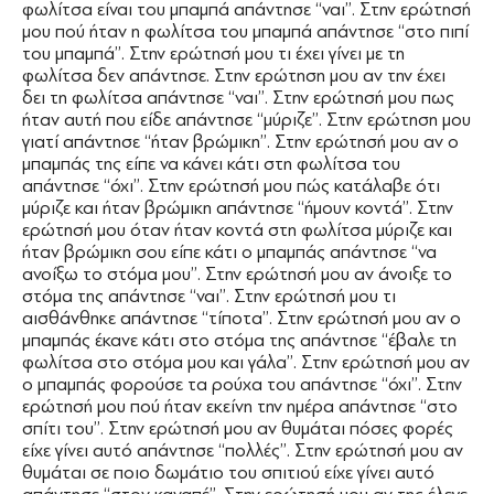
φωλίτσα είναι του μπαμπά απάντησε ‘‘ναι’’. Στην ερώτησή
μου πού ήταν η φωλίτσα του μπαμπά απάντησε ‘‘στο πιπί
του μπαμπά’’. Στην ερώτησή μου τι έχει γίνει με τη
φωλίτσα δεν απάντησε. Στην ερώτηση μου αν την έχει
δει τη φωλίτσα απάντησε ‘‘ναι’’. Στην ερώτησή μου πως
ήταν αυτή που είδε απάντησε ‘‘μύριζε’’. Στην ερώτηση μου
γιατί απάντησε ‘‘ήταν βρώμικη’’. Στην ερώτησή μου αν ο
μπαμπάς της είπε να κάνει κάτι στη φωλίτσα του
απάντησε ‘‘όχι’’. Στην ερώτησή μου πώς κατάλαβε ότι
μύριζε και ήταν βρώμικη απάντησε ‘‘ήμουν κοντά’’. Στην
ερώτησή μου όταν ήταν κοντά στη φωλίτσα μύριζε και
ήταν βρώμικη σου είπε κάτι ο μπαμπάς απάντησε ‘‘να
ανοίξω το στόμα μου’’. Στην ερώτησή μου αν άνοιξε το
στόμα της απάντησε ‘‘ναι’’. Στην ερώτησή μου τι
αισθάνθηκε απάντησε ‘‘τίποτα’’. Στην ερώτησή μου αν ο
μπαμπάς έκανε κάτι στο στόμα της απάντησε ‘‘έβαλε τη
φωλίτσα στο στόμα μου και γάλα’’. Στην ερώτησή μου αν
ο μπαμπάς φορούσε τα ρούχα του απάντησε ‘‘όχι’’. Στην
ερώτησή μου πού ήταν εκείνη την ημέρα απάντησε ‘‘στο
σπίτι του’’. Στην ερώτησή μου αν θυμάται πόσες φορές
είχε γίνει αυτό απάντησε ‘‘πολλές’’. Στην ερώτησή μου αν
θυμάται σε ποιο δωμάτιο του σπιτιού είχε γίνει αυτό