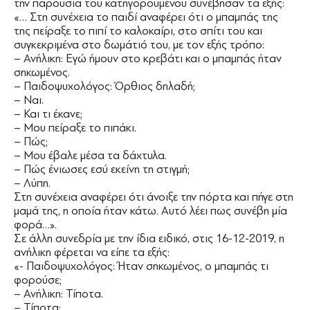
την παρουσία του κατηγορουμένου συνέβησαν τα εξής:
«… Στη συνέχεια το παιδί αναφέρει ότι ο μπαμπάς της
της πείραξε το πιπί το καλοκαίρι, στο σπίτι του και
συγκεκριμένα στο δωμάτιό του, με τον εξής τρόπο:
– Ανήλικη: Εγώ ήμουν στο κρεβάτι και ο μπαμπάς ήταν
σηκωμένος.
– Παιδοψυχολόγος: Όρθιος δηλαδή;
– Ναι.
– Και τι έκανε;
– Μου πείραξε το πιπάκι.
– Πώς;
– Μου έβαλε μέσα τα δάχτυλα.
– Πώς ένιωσες εσύ εκείνη τη στιγμή;
– Λύπη.
Στη συνέχεια αναφέρει ότι άνοιξε την πόρτα και πήγε στη
μαμά της, η οποία ήταν κάτω. Αυτό λέει πως συνέβη μία
φορά…».
Σε άλλη συνεδρία με την ίδια ειδικό, στις 16-12-2019, η
ανήλικη φέρεται να είπε τα εξής:
«- Παιδοψυχολόγος: Ήταν σηκωμένος, ο μπαμπάς τι
φορούσε;
– Ανήλικη: Τίποτα.
– Τίποτα;