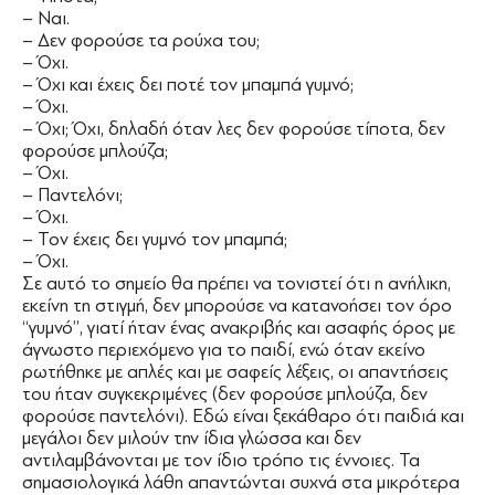
– Ναι.
– Δεν φορούσε τα ρούχα του;
– Όχι.
– Όχι και έχεις δει ποτέ τον μπαμπά γυμνό;
– Όχι.
– Όχι; Όχι, δηλαδή όταν λες δεν φορούσε τίποτα, δεν
φορούσε μπλούζα;
– Όχι.
– Παντελόνι;
– Όχι.
– Τον έχεις δει γυμνό τον μπαμπά;
– Όχι.
Σε αυτό το σημείο θα πρέπει να τονιστεί ότι η ανήλικη,
εκείνη τη στιγμή, δεν μπορούσε να κατανοήσει τον όρο
‘‘γυμνό’’, γιατί ήταν ένας ανακριβής και ασαφής όρος με
άγνωστο περιεχόμενο για το παιδί, ενώ όταν εκείνο
ρωτήθηκε με απλές και με σαφείς λέξεις, οι απαντήσεις
του ήταν συγκεκριμένες (δεν φορούσε μπλούζα, δεν
φορούσε παντελόνι). Εδώ είναι ξεκάθαρο ότι παιδιά και
μεγάλοι δεν μιλούν την ίδια γλώσσα και δεν
αντιλαμβάνονται με τον ίδιο τρόπο τις έννοιες. Τα
σημασιολογικά λάθη απαντώνται συχνά στα μικρότερα