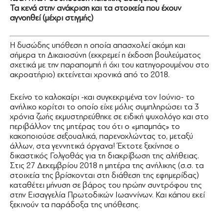
Τα κενά στην ανάκριση και τα στοιχεία που έχουν
αγνοηθεί (μέχρι στιγμής)
Η δυσώδης υπόθεση η οποία απασχολεί ακόμη και
σήμερα τη Δικαιοσύνη (εκκρεμεί η έκδοση βουλεύματος
σχετικά με την παραπομπή ή όχι του κατηγορουμένου στο
ακροατήριο) εκτείνεται χρονικά από το 2018.
Εκείνο το καλοκαίρι -και συγκεκριμένα τον Ιούνιο- το
ανήλικο κορίτσι το οποίο είχε μόλις συμπληρώσει τα 3
χρόνια ζωής εκμυστηρεύθηκε σε ειδική ψυχολόγο και στο
περιβάλλον της μητέρας του ότι ο «μπαμπάς» το
κακοποιούσε σεξουαλικά, παρενοχλώντας το, μεταξύ
άλλων, στα γεννητικά όργανα! Έκτοτε ξεκίνησε ο
δικαστικός Γολγοθάς για τη διακρίβωση της αλήθειας.
Στις 27 Δεκεμβρίου 2018 η μητέρα της ανήλικης (σ.σ. τα
στοιχεία της βρίσκονται στη διάθεση της εφημερίδας)
καταθέτει μήνυση σε βάρος του πρώην συντρόφου της
στην Εισαγγελία Πρωτοδικών Ιωαννίνων. Και κάπου εκεί
ξεκινούν τα παράδοξα της υπόθεσης.
πατέρα