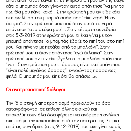
απάντησε ‘‘στον καναπέ’’. Στην ερώτησή μου αν της έλεγε
κάτι ο μπαμπάς όταν γίνονταν αυτά απάντησε ‘‘να μην τα
πω. Θα μου κάνει κακό’’. Στην ερώτησή μου αν είδε κάτι
στη φωλίτσα του μπαμπά απάντησε ‘‘είχε νερά. Ήταν
άσπρα’’. Στην ερώτησή μου πού ήταν αυτά τα νερά
απάντησε ‘‘στο στόμα μου’’… Στην τέταρτη συνεδρία
στις 5-3-2019 στην ερώτησή μου τι έχει γίνει με τον
μπαμπά απάντησε ‘‘ο μπαμπάς έβαζε το πιπί του στο πιπί
μου. Και πήγε να με πετάξει από το μπαλκόνι’’. Στην
ερώτησή μου τι έκανε απάντησε ‘‘εγώ έκλαιγα’’. Στην
ερώτησή μου αν την είχε βγάλει στο μπαλκόνι απάντησε
‘‘ναι’’. Στην ερώτησή μου τι όροφος είναι εκεί απάντησε
‘‘είναι πολύ μεγάλος όροφος’’, εννοώντας προφανώς
ψηλά. Ο μπαμπάς μου είπε ότι θα σπάσω…».
Οι ανατριχιαστικοί διάλογοι
Την ίδια στιγμή αποτροπιασμό προκαλούν τα όσα
καταγράφονται σε έκθεση άλλης ειδικού και
αποκαλύπτουν όλα όσα φέρεται να ανέφερε η ανήλικη
σχετικά με την κακοποίηση από τον πατέρα της. Σε μια
από τις συνεδρίες (στις 9-12-2019) που είχε γίνει χωρίς