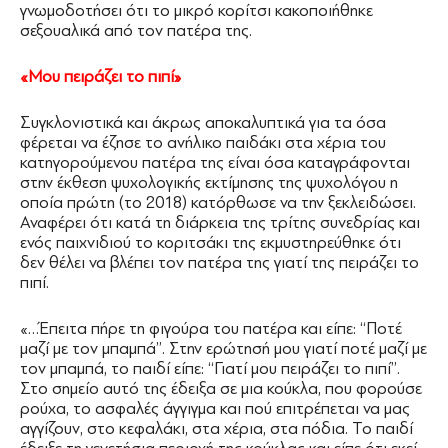
γνωμοδοτήσει ότι το μικρό κορίτσι κακοποιήθηκε
σεξουαλικά από τον πατέρα της.
«Μου πειράζει το πιπί»
Συγκλονιστικά και άκρως αποκαλυπτικά για τα όσα
φέρεται να έζησε το ανήλικο παιδάκι στα χέρια του
κατηγορούμενου πατέρα της είναι όσα καταγράφονται
στην έκθεση ψυχολογικής εκτίμησης της ψυχολόγου η
οποία πρώτη (το 2018) κατόρθωσε να την ξεκλειδώσει.
Αναφέρει ότι κατά τη διάρκεια της τρίτης συνεδρίας και
ενός παιχνιδιού το κοριτσάκι της εκμυστηρεύθηκε ότι
δεν θέλει να βλέπει τον πατέρα της γιατί της πειράζει το
πιπί.
«…Έπειτα πήρε τη φιγούρα του πατέρα και είπε: ‘‘Ποτέ
μαζί με τον μπαμπά’’. Στην ερώτησή μου γιατί ποτέ μαζί με
τον μπαμπά, το παιδί είπε: ‘‘Γιατί μου πειράζει το πιπί’’.
Στο σημείο αυτό της έδειξα σε μια κούκλα, που φορούσε
ρούχα, το ασφαλές άγγιγμα και πού επιτρέπεται να μας
αγγίζουν, στο κεφαλάκι, στα χέρια, στα πόδια. Το παιδί