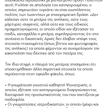
διαδικασία περαιώθηκε με μία και μόνο πράξη. Ποια ήταν
αυτή; Η κλήση σε απολογία του κατηγορουμένου, ο
οποίος σημειωτέον τυγχάνει να είναι ευυπόληπτος
πολίτης των Ιωαννίνων με επιχειρηματική δράση. «Δεν
κάλεσαν ούτε τη μητέρα της ανήλικης, ούτε τους
μάρτυρες-συγγενείς, αλλά ούτε και τους ειδικούς
πραγματογνώμονες οι οποίοι είδαν και εξέτασαν το
παιδί», καταγγέλλει η μητέρα, συμπληρώνοντας ότι στη
συνέχεια οι δικαστικές Αρχές δεν έλαβαν υπόψη τους
στοιχεία-ντοκουμέντα (όπως βίντεο και φωτογραφίες
της ανήλικης) τα οποία φέρονται να συνομολογούν την
κακοποίηση που δέχτηκε από τον πατέρα της.
Την ίδια στιγμή, η πλευρά της μητέρας επισημαίνει ότι
υποεκτιμήθηκαν άλλα σημαντικά στοιχεία τα οποία
περιέχονται στον ογκώδη φάκελο, όπως:
• Η γνωμάτευση γνωστού καθηγητή Ψυχιατρικής, ο
οποίος εξέτασε τον κατηγορούμενο διαγιγνώσκοντας
διαταραχή της προσωπικότητάς του που σχετίζεται με
παιδοφιλία.
• Οι γνωματεύσεις ιατροδικαστών, οι οποίοι (μέχρι και