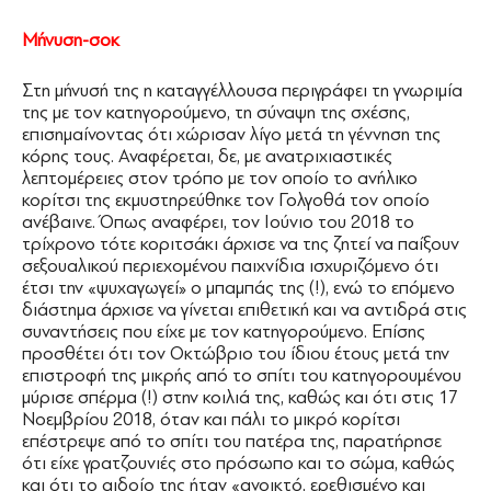
Μήνυση-σοκ
Στη μήνυσή της η καταγγέλλουσα περιγράφει τη γνωριμία
της με τον κατηγορούμενο, τη σύναψη της σχέσης,
επισημαίνοντας ότι χώρισαν λίγο μετά τη γέννηση της
κόρης τους. Αναφέρεται, δε, με ανατριχιαστικές
λεπτομέρειες στον τρόπο με τον οποίο το ανήλικο
κορίτσι της εκμυστηρεύθηκε τον Γολγοθά τον οποίο
ανέβαινε. Όπως αναφέρει, τον Ιούνιο του 2018 το
τρίχρονο τότε κοριτσάκι άρχισε να της ζητεί να παίξουν
σεξουαλικού περιεχομένου παιχνίδια ισχυριζόμενο ότι
έτσι την «ψυχαγωγεί» ο μπαμπάς της (!), ενώ το επόμενο
διάστημα άρχισε να γίνεται επιθετική και να αντιδρά στις
συναντήσεις που είχε με τον κατηγορούμενο. Επίσης
προσθέτει ότι τον Οκτώβριο του ίδιου έτους μετά την
επιστροφή της μικρής από το σπίτι του κατηγορουμένου
μύρισε σπέρμα (!) στην κοιλιά της, καθώς και ότι στις 17
Νοεμβρίου 2018, όταν και πάλι το μικρό κορίτσι
επέστρεψε από το σπίτι του πατέρα της, παρατήρησε
ότι είχε γρατζουνιές στο πρόσωπο και το σώμα, καθώς
και ότι το αιδοίο της ήταν «ανοικτό, ερεθισμένο και