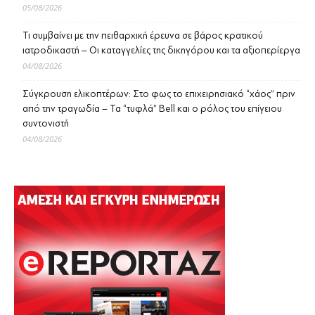
05/08/2026
Τι συμβαίνει με την πειθαρχική έρευνα σε βάρος κρατικού
ιατροδικαστή – Οι καταγγελίες της δικηγόρου και τα αξιοπερίεργα
04/08/2026
Σύγκρουση ελικοπτέρων: Στο φως το επιχειρησιακό “χάος” πριν
από την τραγωδία – Τα “τυφλά” Bell και ο ρόλος του επίγειου
συντονιστή
04/08/2026