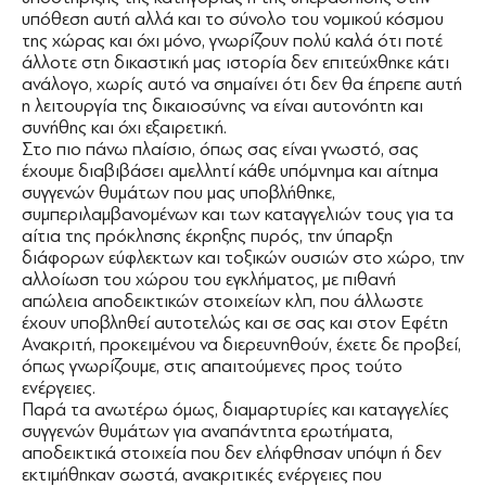
υπόθεση αυτή αλλά και το σύνολο του νομικού κόσμου
της χώρας και όχι μόνο, γνωρίζουν πολύ καλά ότι ποτέ
άλλοτε στη δικαστική μας ιστορία δεν επιτεύχθηκε κάτι
ανάλογο, χωρίς αυτό να σημαίνει ότι δεν θα έπρεπε αυτή
η λειτουργία της δικαιοσύνης να είναι αυτονόητη και
συνήθης και όχι εξαιρετική.
Στο πιο πάνω πλαίσιο, όπως σας είναι γνωστό, σας
έχουμε διαβιβάσει αμελλητί κάθε υπόμνημα και αίτημα
συγγενών θυμάτων που μας υποβλήθηκε,
συμπεριλαμβανομένων και των καταγγελιών τους για τα
αίτια της πρόκλησης έκρηξης πυρός, την ύπαρξη
διάφορων εύφλεκτων και τοξικών ουσιών στο χώρο, την
αλλοίωση του χώρου του εγκλήματος, με πιθανή
απώλεια αποδεικτικών στοιχείων κλπ, που άλλωστε
έχουν υποβληθεί αυτοτελώς και σε σας και στον Εφέτη
Ανακριτή, προκειμένου να διερευνηθούν, έχετε δε προβεί,
όπως γνωρίζουμε, στις απαιτούμενες προς τούτο
ενέργειες.
Παρά τα ανωτέρω όμως, διαμαρτυρίες και καταγγελίες
συγγενών θυμάτων για αναπάντητα ερωτήματα,
αποδεικτικά στοιχεία που δεν ελήφθησαν υπόψη ή δεν
εκτιμήθηκαν σωστά, ανακριτικές ενέργειες που