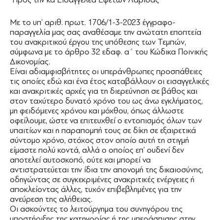
Με το υπ’ αριθ. πρωτ. 1706/1-3-2023 έγγραφο-
παραγγελία μας σας αναθέσαμε την ανώτατη εποπτεία
του ανακριτικού έργου της υπόθεσης των Τεμπών,
σύμφωνα με το άρθρο 32 εδαφ. α΄ του Κώδικα Ποινικής
Δικονομίας.
Είναι αδιαμφισβήτητες οι υπεράνθρωπες προσπάθειες
τις οποίες εδώ και ένα έτος καταβάλλουν οι εισαγγελικές
και ανακριτικές αρχές για τη διερεύνηση σε βάθος και
στον ταχύτερο δυνατό χρόνο του ως άνω εγκλήματος,
μη φειδόμενες χρόνου και μόχθου, όπως άλλωστε
οφείλουμε, ώστε να επιτευχθεί ο εντοπισμός όλων των
υπαιτίων και η παραπομπή τους σε δίκη σε εξαιρετικά
σύντομο χρόνο, στόχος στον οποίο αυτή τη στιγμή
είμαστε πολύ κοντά, αλλά ο οποίος επ’ ουδενί δεν
αποτελεί αυτοσκοπό, ούτε και μπορεί να
αντιστρατεύεται την ίδια την απονομή της δικαιοσύνης,
οδηγώντας σε συγκεκριμένες ανακριτικές ενέργειες ή
αποκλείοντας άλλες, τυχόν επιβεβλημένες για την
ανεύρεση της αλήθειας.
Οι ασκούντες το λειτούργημα του συνηγόρου της
υποστήριξης της κατηγορίας ή της υπεράσπισης στην