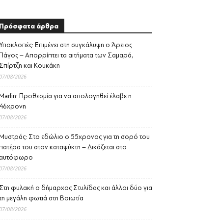
Πρόσφατα άρθρα
Υποκλοπές: Επιμένει στη συγκάλυψη ο Άρειος
Πάγος – Απορρίπτει τα αιτήματα των Σαμαρά,
Σπίρτζη και Κουκάκη
07/08/2026
Marfin: Προθεσμία για να απολογηθεί έλαβε η
46χρονη
07/08/2026
Μυστράς: Στο εδώλιο ο 55χρονος για τη σορό του
πατέρα του στον καταψύκτη – Δικάζεται στο
αυτόφωρο
07/08/2026
Στη φυλακή ο δήμαρχος Στυλίδας και άλλοι δύο για
τη μεγάλη φωτιά στη Βοιωτία
07/08/2026