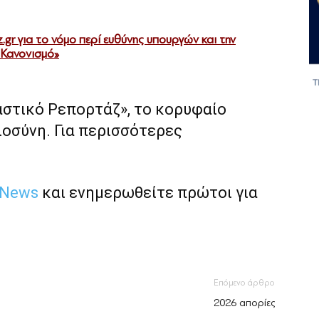
.gr για το νόμο περί ευθύνης υπουργών και την
 Κανονισμό»
αστικό Ρεπορτάζ», το κορυφαίο
ιοσύνη. Για περισσότερες
 News
και ενημερωθείτε πρώτοι για
Επόμενο άρθρο
2026 απορίες