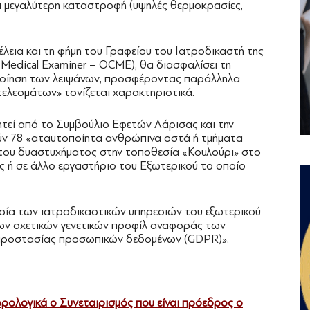
και μεγαλύτερη καταστροφή (υψηλές θερμοκρασίες,
έλεια και τη φήμη του Γραφείου του Ιατροδικαστή της
f Medical Examiner – OCME), θα διασφαλίσει τη
οποίηση των λειψάνων, προσφέροντας παράλληλα
τελεσμάτων» τονίζεται χαρακτηριστικά.
ζητεί από το Συμβούλιο Εφετών Λάρισας και την
ύν 78 «αταυτοποίητα ανθρώπινα οστά ή τμήματα
 του δυαστυχήματος στην τοποθεσία «Κουλούρι» στο
ς ή σε άλλο εργαστήριο του Εξωτερικού το οποίο
γασία των ιατροδικαστικών υπηρεσιών του εξωτερικού
 των σχετικών γενετικών προφίλ αναφοράς των
προστασίας προσωπικών δεδομένων (GDPR)».
ορολογικά ο Συνεταιρισμός που είναι πρόεδρος ο