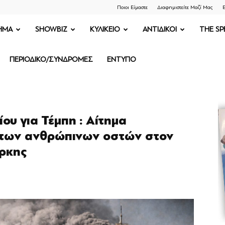
Ποιοι Είμαστε
Διαφημιστείτε Μαζί Μας
Ε
ΗΜΑ
SHOWBIZ
ΚΥΛΙΚΕΙΟ
ΑΝΤΙΔΙΚΟΙ
THE SP
ΠΕΡΙΟΔΙΚΟ/ΣΥΝΔΡΟΜΕΣ
ΕΝΤΥΠΟ
ου για Τέμπη : Αίτημα
ητων ανθρώπινων οστών στον
όρκης