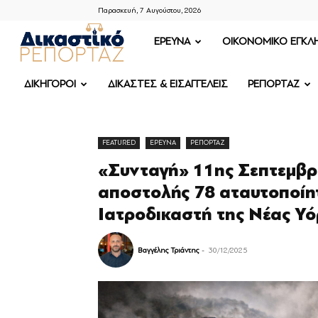
Παρασκευή, 7 Αυγούστου, 2026
ΔΙΚΑΣΤΙΚΟ
ΕΡΕΥΝΑ
OIKONOMIKO ΕΓΚΛ
ΡΕΠΟΡΤΑΖ
ΔΙΚΗΓΟΡΟΙ
ΔΙΚΑΣΤΕΣ & ΕΙΣΑΓΓΕΛΕΙΣ
ΡΕΠΟΡΤΑΖ
FEATURED
ΕΡΕΥΝΑ
ΡΕΠΟΡΤΑΖ
«Συνταγή» 11ης Σεπτεμβρί
αποστολής 78 αταυτοποί
Ιατροδικαστή της Νέας Υ
Βαγγέλης Τριάντης
-
30/12/2025