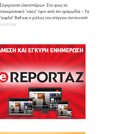
Σύγκρουση ελικοπτέρων: Στο φως το
επιχειρησιακό “χάος” πριν από την τραγωδία – Τα
“τυφλά” Bell και ο ρόλος του επίγειου συντονιστή
04/08/2026