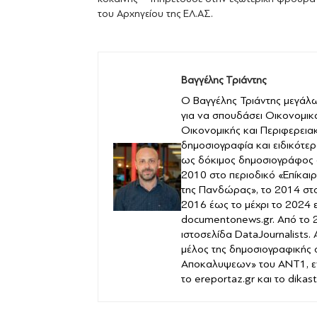
του Αρχηγείου της ΕΛ.ΑΣ.
Βαγγέλης Τριάντης
Ο Βαγγέλης Τριάντης μεγάλω
για να σπουδάσει Οικονομικ
Οικονομικής και Περιφερειακ
δημοσιογραφία και ειδικότερ
ως δόκιμος δημοσιογράφος 
2010 στο περιοδικό «Επίκαιρ
της Πανδώρας», το 2014 στο 
2016 έως το μέχρι το 2024 
documentonews.gr. Από το 2
ιστοσελίδα DataJournalists.
μέλος της δημοσιογραφικής
Αποκαλυψεων» του ANT1, ε
το ereportaz.gr και το dika