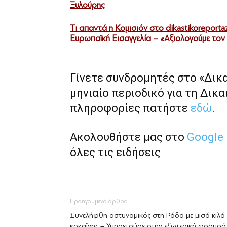
Ξυλούρης
Τι απαντά η Κομισιόν στο dikastikoreportaz
Ευρωπαϊκή Εισαγγελία – «Αξιολογούμε τον
Γίνετε συνδρομητές στο «Δικ
μηνιαίο περιοδικό για τη Δικα
πληροφορίες πατήστε
εδώ
.
Ακολουθήστε μας στο
Google
όλες τις ειδήσεις
Προηγούμενο άρθρο
Συνελήφθη αστυνομικός στη Ρόδο με μισό κιλό
κοκαΐνης – Υπηρετούσε στην εξωτερική φρουρά