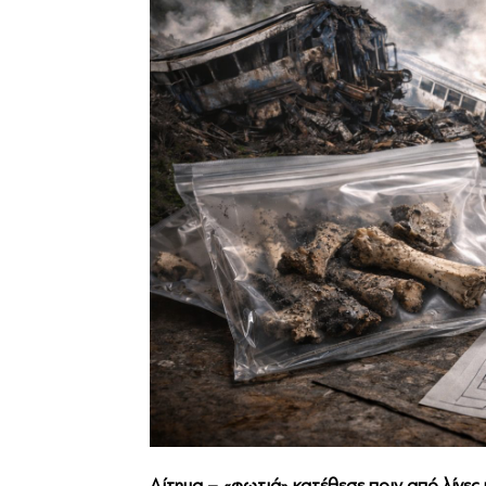
Αίτημα – «φωτιά» κατέθεσε πριν από λίγες