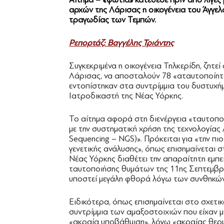
αρχών της Λάρισας η οικογένεια του Άγγελ
τραγωδίας των Τεμπών.
Ρεπορτάζ: Βαγγέλης Τριάντης
Συγκεκριμένα η οικογένεια Τηλκερίδη, ζητε
Λάρισας, να αποσταλούν 78 «αταυτοποίη
εντοπίστηκαν στα συντρίμμια του δυστυχή
Ιατροδικαστή της Νέας Υόρκης.
Το αίτημα αφορά στη διενέργεια «ταυτοπ
με την συστηματική χρήση της τεχνολογίας
Sequencing – NGS)». Πρόκειται για «την πι
γενετικής ανάλυσης», όπως επισημαίνεται σ
Νέας Υόρκης διαθέτει την απαραίτητη εμπει
ταυτοποιήσης θυμάτων της 11ης Σεπτεμβρίο
υποστεί μεγάλη φθορά λόγω των συνθηκών
Ειδικότερα, όπως επισημαίνεται στο σχετικ
συντρίμμια των αμαξοστοιχιών που είχαν μ
«ακραία υποβάθμιση», λόγω «ακραίας θερμι