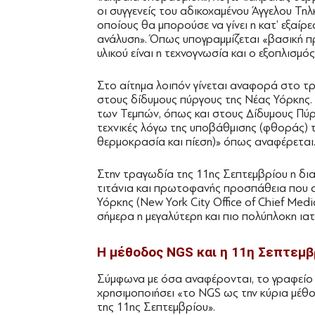
οι συγγενείς του αδικοχαμένου Άγγελου Τη
οποίους θα μπορούσε να γίνει η κατ’ εξαί
ανάλυση». Όπως υπογραμμίζεται «βασική πρ
υλικού είναι η τεχνογνωσία και ο εξοπλισμός
Στο αίτημα λοιπόν γίνεται αναφορά στο τ
στους δίδυμους πύργους της Νέας Υόρκης. 
των Τεμπών, όπως και στους Δίδυμους Πύργου
τεχνικές λόγω της υποβάθμισης (φθοράς) τ
θερμοκρασία και πίεση)» όπως αναφέρεται
Στην τραγωδία της 11ης Σεπτεμβρίου η δι
τιτάνια και πρωτοφανής προσπάθεια που 
Υόρκης (New York City Office of Chief Medi
σήμερα η μεγαλύτερη και πιο πολύπλοκη ια
H μέθοδος NGS και η 11η Σεπτεμβ
Σύμφωνα με όσα αναφέρονται, το γραφείο 
χρησιμοποιήσει «το NGS ως την κύρια μέθ
της 11ης Σεπτεμβρίου».