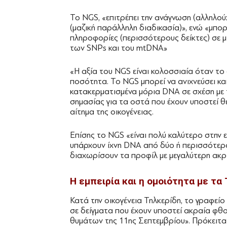
Το NGS, «επιτρέπει την ανάγνωση (αλληλ
(μαζική παράλληλη διαδικασία)», ενώ «μπορ
πληροφορίες (περισσότερους δείκτες) σε 
των SNPs και του mtDNA»
«Η αξία του NGS είναι κολοσσιαία όταν το 
ποσότητα. Το NGS μπορεί να ανιχνεύσει και
κατακερματισμένα μόρια DNA σε σχέση με τ
σημασίας για τα οστά που έχουν υποστεί θ
αίτημα της οικογένειας.
Επίσης το NGS «είναι πολύ καλύτερο στην 
υπάρχουν ίχνη DNA από δύο ή περισσότερα
διαχωρίσουν τα προφίλ με μεγαλύτερη ακρί
Η εμπειρία και η ομοιότητα με τα
Κατά την οικογένεια Τηλκερίδη, το γραφείο
σε δείγματα που έχουν υποστεί ακραία φθο
θυμάτων της 11ης Σεπτεμβρίου». Πρόκειται