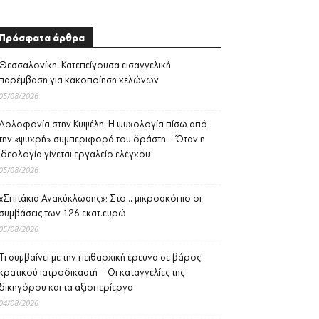
Πρόσφατα άρθρα
Θεσσαλονίκη: Κατεπείγουσα εισαγγελική
παρέμβαση για κακοποίηση χελώνων
05/08/2026
Δολοφονία στην Κυψέλη: Η ψυχολογία πίσω από
την «ψυχρή» συμπεριφορά του δράστη – Όταν η
ιδεολογία γίνεται εργαλείο ελέγχου
05/08/2026
«Σπιτάκια Ανακύκλωσης»: Στο… μικροσκόπιο οι
συμβάσεις των 126 εκατ.ευρώ
05/08/2026
Τι συμβαίνει με την πειθαρχική έρευνα σε βάρος
κρατικού ιατροδικαστή – Οι καταγγελίες της
δικηγόρου και τα αξιοπερίεργα
04/08/2026