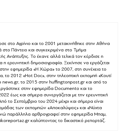
σε στο Αγρίνιο και το 2001 μετακινήθηκε στην Αθήνα
ά στο Πάντειο και συγκεκριμένα στο Τμήμα
ής Ανάπτυξης. Το έκανε αλλά τελικά τον κέρδισε η
α η ερευνητική δημοσιογραφία. Ξεκίνησε να εργάζεται
στην εφημερίδα «Η Χώρα» το 2007, στη συνέχεια το
α, το 2012 «Hot Doc», στην τηλεοπτική εκπομπή «Κουτί
news.gr, το 2015 στην huffingtonpost.gr και από το
εργάστηκε στην εφημερίδα Documento και το
022 έως και σήμερα συνεργάζεται με την ερευνητική
 Από το Σεπτέμβριο του 2024 μέχρι και σήμερα είναι
 ομάδας των εκπομπών «Αποκαλύψεις» και «Νύχτα
νώ παράλληλα αρθρογραφεί στην εφημερίδα Μπαμ,
stikoreportaz.gr καλύπτοντας το δικαστικό ρεπορτάζ.