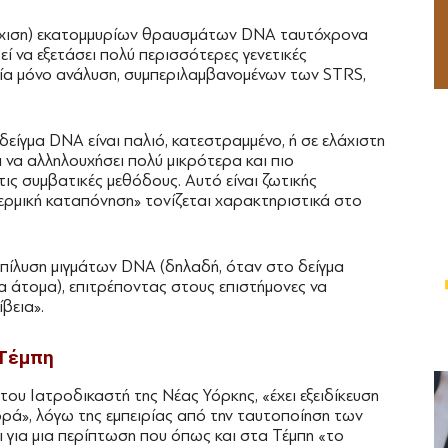
ούχιση) εκατομμυρίων θραυσμάτων DNA ταυτόχρονα
εί να εξετάσει πολύ περισσότερες γενετικές
μία μόνο ανάλυση, συμπεριλαμβανομένων των STRS,
δείγμα DNA είναι παλιό, κατεστραμμένο, ή σε ελάχιστη
 να αλληλουχήσει πολύ μικρότερα και πιο
ις συμβατικές μεθόδους. Αυτό είναι ζωτικής
ερμική καταπόνηση» τονίζεται χαρακτηριστικά στο
επίλυση μιγμάτων DNA (δηλαδή, όταν στο δείγμα
 άτομα), επιτρέποντας στους επιστήμονες να
βεια».
 Τέμπη
 του Ιατροδικαστή της Νέας Υόρκης, «έχει εξειδίκευση
ρά», λόγω της εμπειρίας από την ταυτοποίηση των
 για μια περίπτωση που όπως και στα Τέμπη «το