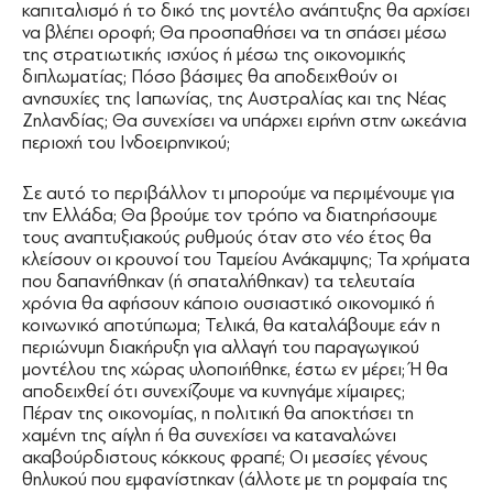
καπιταλισμό ή το δικό της μοντέλο ανάπτυξης θα αρχίσει
να βλέπει οροφή; Θα προσπαθήσει να τη σπάσει μέσω
της στρατιωτικής ισχύος ή μέσω της οικονομικής
διπλωματίας; Πόσο βάσιμες θα αποδειχθούν οι
ανησυχίες της Ιαπωνίας, της Αυστραλίας και της Νέας
Ζηλανδίας; Θα συνεχίσει να υπάρχει ειρήνη στην ωκεάνια
περιοχή του Ινδοειρηνικού;
Σε αυτό το περιβάλλον τι μπορούμε να περιμένουμε για
την Ελλάδα; Θα βρούμε τον τρόπο να διατηρήσουμε
τους αναπτυξιακούς ρυθμούς όταν στο νέο έτος θα
κλείσουν οι κρουνοί του Ταμείου Ανάκαμψης; Τα χρήματα
που δαπανήθηκαν (ή σπαταλήθηκαν) τα τελευταία
χρόνια θα αφήσουν κάποιο ουσιαστικό οικονομικό ή
κοινωνικό αποτύπωμα; Τελικά, θα καταλάβουμε εάν η
περιώνυμη διακήρυξη για αλλαγή του παραγωγικού
μοντέλου της χώρας υλοποιήθηκε, έστω εν μέρει; Ή θα
αποδειχθεί ότι συνεχίζουμε να κυνηγάμε χίμαιρες;
Πέραν της οικονομίας, η πολιτική θα αποκτήσει τη
χαμένη της αίγλη ή θα συνεχίσει να καταναλώνει
ακαβούρδιστους κόκκους φραπέ; Οι μεσσίες γένους
θηλυκού που εμφανίστηκαν (άλλοτε με τη ρομφαία της