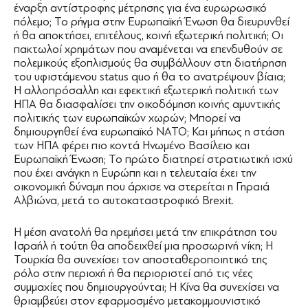
έναρξη αντίστροφης μέτρησης για ένα ευρωρωσικό
πόλεμο; Το ρήγμα στην Ευρωπαϊκή Ένωση θα διευρυνθεί
ή θα αποκτήσει, επιτέλους, κοινή εξωτερική πολιτική; Οι
πακτωλοί χρημάτων που αναμένεται να επενδυθούν σε
πολεμικούς εξοπλισμούς θα συμβάλλουν στη διατήρηση
του υφιστάμενου status quo ή θα το ανατρέψουν βίαια;
Η αλλοπρόσαλλη και εφεκτική εξωτερική πολιτική των
ΗΠΑ θα διασφαλίσει την οικοδόμηση κοινής αμυντικής
πολιτικής των ευρωπαϊκών χωρών; Μπορεί να
δημιουργηθεί ένα ευρωπαϊκό ΝΑΤΟ; Και μήπως η στάση
των ΗΠΑ φέρει πιο κοντά Ηνωμένο Βασίλειο και
Ευρωπαϊκή Ένωση; Το πρώτο διατηρεί στρατιωτική ισχύ
που έχει ανάγκη η Ευρώπη και η τελευταία έχει την
οικονομική δύναμη που άρχισε να στερείται η Γηραιά
Αλβιώνα, μετά το αυτοκαταστροφικό Brexit.
Η μέση ανατολή θα ηρεμήσει μετά την επικράτηση του
Ισραήλ ή τούτη θα αποδειχθεί μια προσωρινή νίκη; Η
Τουρκία θα συνεχίσει τον αποσταθεροποιητικό της
ρόλο στην περιοχή ή θα περιοριστεί από τις νέες
συμμαχίες που δημιουργούνται; Η Κίνα θα συνεχίσει να
θριαμβεύει στον εφαρμοσμένο μετακομμουνιστικό