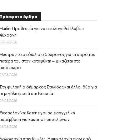
Πρόσφατα άρθρα
Marfin: Προθεσμία για να απολογηθεί έλαβε η
46χρονη
07/08/2026
Μυστράς: Στο εδώλιο ο 55χρονος για τη σορό του
πατέρα του στον καταψύκτη – Δικάζεται στο
αυτόφωρο
07/08/2026
Στη φυλακή ο δήμαρχος Στυλίδας και άλλοι δύο για
τη μεγάλη φωτιά στη Βοιωτία
07/08/2026
Θεσσαλονίκη: Κατεπείγουσα εισαγγελική
παρέμβαση για κακοποίηση χελώνων
05/08/2026
Δολοφονία στην Κυψέλη: Η ψυχολογία πίσω από