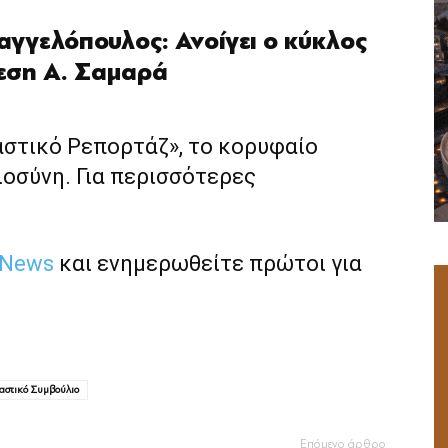
γγελόπουλος: Ανοίγει ο κύκλος
εση Α. Σαμαρά
αστικό Ρεπορτάζ», το κορυφαίο
ιοσύνη. Για περισσότερες
 News
και ενημερωθείτε πρώτοι για
αστικό Συμβούλιο
Επόμενο άρθρο