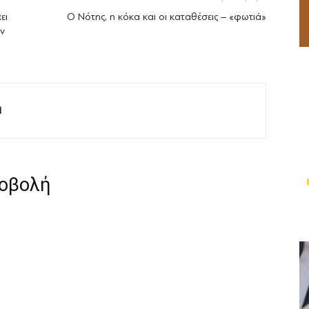
ει
Ο Νότης, η κόκα και οι καταθέσεις – «φωτιά»
ν
M
ροβολή