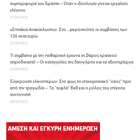
συμπεριφορά του δράστη – Όταν η ιδεολογία γίνεται εργαλείο
ελέγχου
05/08/2026
«Σπιτάκια Ανακύκλωσης»: Στο… μικροσκόπιο οι συμβάσεις των
126 εκατ.ευρώ
05/08/2026
Τι συμβαίνει με την πειθαρχική έρευνα σε βάρος κρατικού
ιατροδικαστή – Οι καταγγελίες της δικηγόρου και τα αξιοπερίεργα
04/08/2026
Σύγκρουση ελικοπτέρων: Στο φως το επιχειρησιακό “χάος” πριν
από την τραγωδία – Τα “τυφλά” Bell και ο ρόλος του επίγειου
συντονιστή
04/08/2026