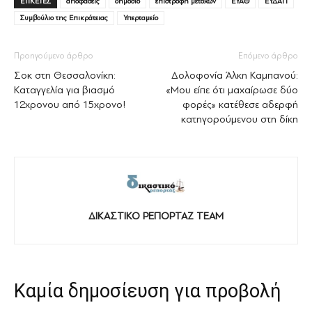
ΕΤΙΚΕΤΕΣ
αποφάσεις
δημόσιο
επιστροφή μετοχών
ΕΥΑΘ
ΕΥΔΑΠ
Συμβούλιο της Επικράτειας
Υπερταμείο
Προηγούμενο άρθρο
Επόμενο άρθρο
Σοκ στη Θεσσαλονίκη:
Δολοφονία Άλκη Καμπανού:
Καταγγελία για βιασμό
«Μου είπε ότι μαχαίρωσε δύο
12χρονου από 15χρονο!
φορές» κατέθεσε αδερφή
κατηγορούμενου στη δίκη
ΔΙΚΑΣΤΙΚΟ ΡΕΠΟΡΤΑΖ TEAM
Καμία δημοσίευση για προβολή