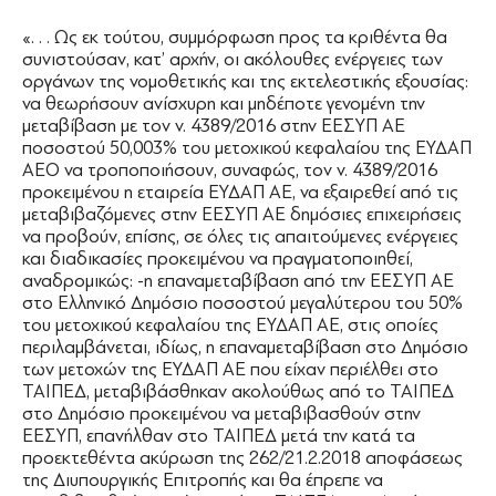
«. . . Ως εκ τούτου, συμμόρφωση προς τα κριθέντα θα
συνιστούσαν, κατ’ αρχήν, οι ακόλουθες ενέργειες των
οργάνων της νομοθετικής και της εκτελεστικής εξουσίας:
να θεωρήσουν ανίσχυρη και μηδέποτε γενομένη την
μεταβίβαση με τον ν. 4389/2016 στην ΕΕΣΥΠ ΑΕ
ποσοστού 50,003% του μετοχικού κεφαλαίου της ΕΥΔΑΠ
ΑΕO να τροποποιήσουν, συναφώς, τον ν. 4389/2016
προκειμένου η εταιρεία ΕΥΔΑΠ ΑΕ, να εξαιρεθεί από τις
μεταβιβαζόμενες στην ΕΕΣΥΠ ΑΕ δημόσιες επιχειρήσεις
να προβούν, επίσης, σε όλες τις απαιτούμενες ενέργειες
και διαδικασίες προκειμένου να πραγματοποιηθεί,
αναδρομικώς: -η επαναμεταβίβαση από την ΕΕΣΥΠ ΑΕ
στο Ελληνικό Δημόσιο ποσοστού μεγαλύτερου του 50%
του μετοχικού κεφαλαίου της ΕΥΔΑΠ ΑΕ, στις οποίες
περιλαμβάνεται, ιδίως, η επαναμεταβίβαση στο Δημόσιο
των μετοχών της ΕΥΔΑΠ ΑΕ που είχαν περιέλθει στο
ΤΑΙΠΕΔ, μεταβιβάσθηκαν ακολούθως από το ΤΑΙΠΕΔ
στο Δημόσιο προκειμένου να μεταβιβασθούν στην
ΕΕΣΥΠ, επανήλθαν στο ΤΑΙΠΕΔ μετά την κατά τα
προεκτεθέντα ακύρωση της 262/21.2.2018 αποφάσεως
της Διυπουργικής Επιτροπής και θα έπρεπε να