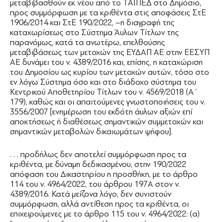
μεταβιβασθούν εκ νέου από το ΤΑΙΠΕΔ στο Δημόσιο,
προς συμμόρφωση με τα κριθέντα στις αποφάσεις ΣτΕ
1906/2014 και ΣτΕ 190/2022, –η διαγραφή της
καταχωρίσεως στο Σύστημα Άυλων Τίτλων της
παρανόμως, κατά τα ανωτέρω, επελθούσης
μεταβιβάσεως των μετοχών της ΕΥΔΑΠ ΑΕ στην ΕΕΣΥΠ
ΑΕ δυνάμει του ν. 4389/2016 και, επίσης, η καταχώριση
του Δημοσίου ως κυρίου των μετοχών αυτών, τόσο στο
εν λόγω Σύστημα όσο και στο διάδοχο σύστημα του
Κεντρικού Αποθετηρίου Τίτλων του ν. 4569/2018 (Α΄
179), καθώς και οι απαιτούμενες γνωστοποιήσεις του ν.
3556/2007 [ενημέρωση του εκδότη άυλων αξιών επί
αποκτήσεως ή διαθέσεως σημαντικών συμμετοχών και
σημαντικών μεταβολών δικαιωμάτων ψήφου].
. . . προδήλως δεν αποτελεί συμμόρφωση προς τα
κριθέντα, με δύναμη δεδικασμένου, στην 190/2022
απόφαση του Δικαστηρίου η προσθήκη, με το άρθρο
114 του ν. 4964/2022, του άρθρου 197Α στον ν.
4389/2016. Κατά μείζονα λόγο, δεν συνιστούν
συμμόρφωση, αλλά αντίθεση προς τα κριθέντα, οι
επιχειρούμενες με το άρθρο 115 του ν. 4964/2022: (α)