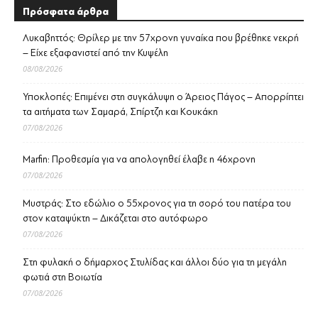
Πρόσφατα άρθρα
Λυκαβηττός: Θρίλερ με την 57χρονη γυναίκα που βρέθηκε νεκρή
– Είχε εξαφανιστεί από την Κυψέλη
08/08/2026
Υποκλοπές: Επιμένει στη συγκάλυψη ο Άρειος Πάγος – Απορρίπτει
τα αιτήματα των Σαμαρά, Σπίρτζη και Κουκάκη
07/08/2026
Marfin: Προθεσμία για να απολογηθεί έλαβε η 46χρονη
07/08/2026
Μυστράς: Στο εδώλιο ο 55χρονος για τη σορό του πατέρα του
στον καταψύκτη – Δικάζεται στο αυτόφωρο
07/08/2026
Στη φυλακή ο δήμαρχος Στυλίδας και άλλοι δύο για τη μεγάλη
φωτιά στη Βοιωτία
07/08/2026