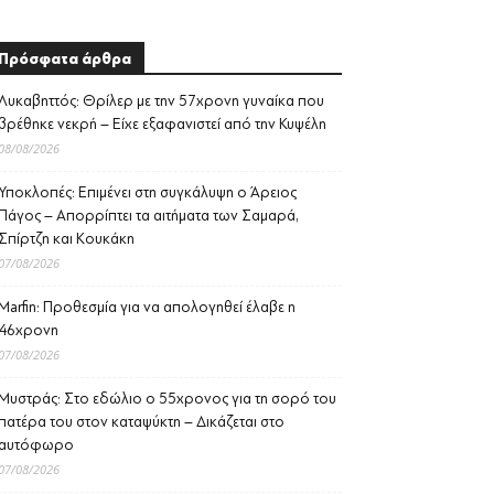
Πρόσφατα άρθρα
Λυκαβηττός: Θρίλερ με την 57χρονη γυναίκα που
βρέθηκε νεκρή – Είχε εξαφανιστεί από την Κυψέλη
08/08/2026
Υποκλοπές: Επιμένει στη συγκάλυψη ο Άρειος
Πάγος – Απορρίπτει τα αιτήματα των Σαμαρά,
Σπίρτζη και Κουκάκη
07/08/2026
Marfin: Προθεσμία για να απολογηθεί έλαβε η
46χρονη
07/08/2026
Μυστράς: Στο εδώλιο ο 55χρονος για τη σορό του
πατέρα του στον καταψύκτη – Δικάζεται στο
αυτόφωρο
07/08/2026