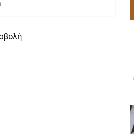
M
ροβολή