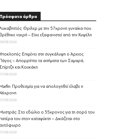
Πρόσφατα άρθρα
Λυκαβηττός: Θρίλερ με την 57χρονη γυναίκα που
βρέθηκε νεκρή – Είχε εξαφανιστεί από την Κυψέλη
08/08/2026
Υποκλοπές: Επιμένει στη συγκάλυψη ο Άρειος
Πάγος – Απορρίπτει τα αιτήματα των Σαμαρά,
Σπίρτζη και Κουκάκη
07/08/2026
Marfin: Προθεσμία για να απολογηθεί έλαβε η
46χρονη
07/08/2026
Μυστράς: Στο εδώλιο ο 55χρονος για τη σορό του
πατέρα του στον καταψύκτη – Δικάζεται στο
αυτόφωρο
07/08/2026