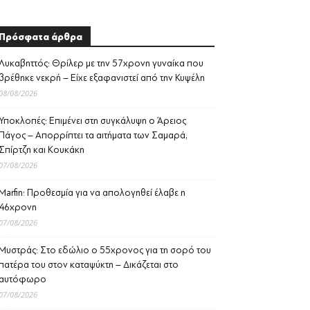
Πρόσφατα άρθρα
Λυκαβηττός: Θρίλερ με την 57χρονη γυναίκα που
βρέθηκε νεκρή – Είχε εξαφανιστεί από την Κυψέλη
08/08/2026
Υποκλοπές: Επιμένει στη συγκάλυψη ο Άρειος
Πάγος – Απορρίπτει τα αιτήματα των Σαμαρά,
Σπίρτζη και Κουκάκη
07/08/2026
Marfin: Προθεσμία για να απολογηθεί έλαβε η
46χρονη
07/08/2026
Μυστράς: Στο εδώλιο ο 55χρονος για τη σορό του
πατέρα του στον καταψύκτη – Δικάζεται στο
αυτόφωρο
07/08/2026