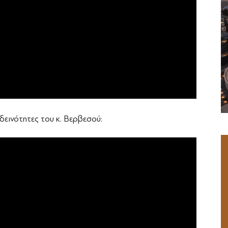
 δεινότητες του κ. Βερβεσού: