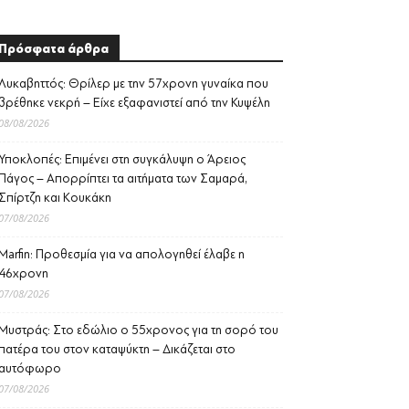
Πρόσφατα άρθρα
Λυκαβηττός: Θρίλερ με την 57χρονη γυναίκα που
βρέθηκε νεκρή – Είχε εξαφανιστεί από την Κυψέλη
08/08/2026
Υποκλοπές: Επιμένει στη συγκάλυψη ο Άρειος
Πάγος – Απορρίπτει τα αιτήματα των Σαμαρά,
Σπίρτζη και Κουκάκη
07/08/2026
Marfin: Προθεσμία για να απολογηθεί έλαβε η
46χρονη
07/08/2026
Μυστράς: Στο εδώλιο ο 55χρονος για τη σορό του
πατέρα του στον καταψύκτη – Δικάζεται στο
αυτόφωρο
07/08/2026