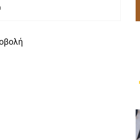
M
ροβολή