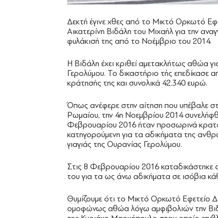
Δεκτή έγινε χθες από το Μικτό Ορκωτό Εφ
Αικατερίνη Βιδάλη του Μιχαήλ για την ανα
φυλάκισή της από το Νοέμβριο του 2014.
Η Βιδάλη έχει κριθεί αμετακλήτως αθώα γι
Γερολύμου. Το δικαστήριο τής επεδίκασε α
κράτησής της και συνολικά 42.340 ευρώ.
Όπως ανέφερε στην αίτηση που υπέβαλε στ
Ρωμαίου, την 4η Νοεμβρίου 2014 συνελήφθη 
Φεβρουαρίου 2016 ήταν προσωρινά κρατ
κατηγορούμενη για τα αδικήματα της ανθρ
γιαγιάς της Ουρανίας Γερολύμου.
Στις 8 Φεβρουαρίου 2016 καταδικάστηκε α
του για τα ως άνω αδικήματα σε ισόβια κάθ
Θυμίζουμε ότι το Μικτό Ορκωτό Εφετείο Δ
ομοφώνως αθώα λόγω αμφιβολιών την Βιδά