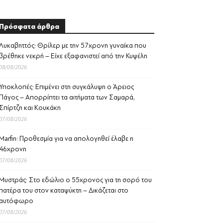
Πρόσφατα άρθρα
Λυκαβηττός: Θρίλερ με την 57χρονη γυναίκα που
βρέθηκε νεκρή – Είχε εξαφανιστεί από την Κυψέλη
08/08/2026
Υποκλοπές: Επιμένει στη συγκάλυψη ο Άρειος
Πάγος – Απορρίπτει τα αιτήματα των Σαμαρά,
Σπίρτζη και Κουκάκη
07/08/2026
Marfin: Προθεσμία για να απολογηθεί έλαβε η
46χρονη
07/08/2026
Μυστράς: Στο εδώλιο ο 55χρονος για τη σορό του
πατέρα του στον καταψύκτη – Δικάζεται στο
αυτόφωρο
07/08/2026