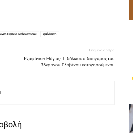
κωτό Εφετείο Δωδεκανήσου
φυλάκιση
Επόμενο άρθρο
Εξαφάνιση Μάγιας: Τι δήλωσε ο δικηγόρος του
38χρονου Σλοβένου κατηγορούμενου
M
ροβολή