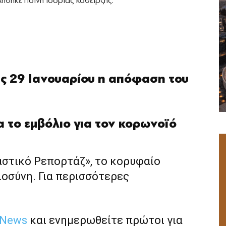
ήθηκε ποινή ισόβιας κάθειρξης.
ις 29 Ιανουαρίου η απόφαση του
α το εμβόλιο για τον κορωνοϊό
αστικό Ρεπορτάζ», το κορυφαίο
ιοσύνη. Για περισσότερες
 News
και ενημερωθείτε πρώτοι για