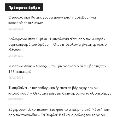
Πρόσφατα άρθρα
Θεσσαλονίκη: Κατεπείγουσα εισαγγελική παρέμβαση για
κακοποίηση χελώνων
05/08/2026
Δολοφονία στην Κυψέλη: Η ψυχολογία πίσω από την «ψυχρή»
συμπεριφορά του δράστη – Όταν η ιδεολογία γίνεται εργαλείο
ελέγχου
05/08/2026
«Σπιτάκια Ανακύκλωσης»: Στο… μικροσκόπιο οι συμβάσεις των
126 εκατ.ευρώ
05/08/2026
Τι συμβαίνει με την πειθαρχική έρευνα σε βάρος κρατικού
ιατροδικαστή – Οι καταγγελίες της δικηγόρου και τα αξιοπερίεργα
04/08/2026
Σύγκρουση ελικοπτέρων: Στο φως το επιχειρησιακό “χάος” πριν
από την τραγωδία – Τα “τυφλά” Bell και ο ρόλος του επίγειου