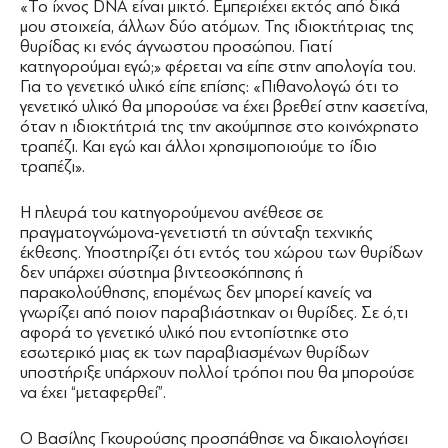
«Το ίχνος DNA είναι μικτό. Εμπεριέχει εκτός από δικά
μου στοιχεία, άλλων δύο ατόμων. Της ιδιοκτήτριας της
θυρίδας κι ενός άγνωστου προσώπου. Γιατί
κατηγορούμαι εγώ;» φέρεται να είπε στην απολογία του.
Για το γενετικό υλικό είπε επίσης: «Πιθανολογώ ότι το
γενετικό υλικό θα μπορούσε να έχει βρεθεί στην κασετίνα,
όταν η ιδιοκτήτριά της την ακούμπησε στο κοινόχρηστο
τραπέζι. Και εγώ και άλλοι χρησιμοποιούμε το ίδιο
τραπέζι».
Η πλευρά του κατηγορούμενου ανέθεσε σε
πραγματογνώμονα-γενετιστή τη σύνταξη τεχνικής
έκθεσης. Υποστηρίζει ότι εντός του χώρου των θυρίδων
δεν υπάρχει σύστημα βιντεοσκόπησης ή
παρακολούθησης, επομένως δεν μπορεί κανείς να
γνωρίζει από ποιον παραβιάστηκαν οι θυρίδες. Σε ό,τι
αφορά το γενετικό υλικό που εντοπίστηκε στο
εσωτερικό μιας εκ των παραβιασμένων θυρίδων
υποστήριξε υπάρχουν πολλοί τρόποι που θα μπορούσε
να έχει “μεταφερθεί”.
Ο Βασίλης Γκουρούσης προσπάθησε να δικαιολογήσει