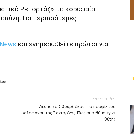
αστικό Ρεπορτάζ», το κορυφαίο
ιοσύνη. Για περισσότερες
 News
και ενημερωθείτε πρώτοι για
ϊμού
Επόμενο άρθρο
Δέσποινα Σβουρδάκου: Το προφίλ του
δολοφόνου της Σαντορίνης. Πως από θύμα έγινε
θύτης