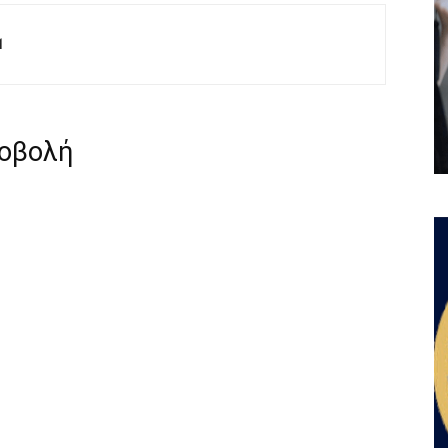
M
ροβολή