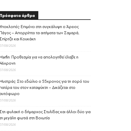
Πρόσφατα άρθρα
Υποκλοπές: Επιμένει στη συγκάλυψη ο Άρειος
Πάγος – Απορρίπτει τα αιτήματα των Σαμαρά,
Σπίρτζη και Κουκάκη
07/08/2026
Marfin: Προθεσμία για να απολογηθεί έλαβε η
46χρονη
07/08/2026
Μυστράς: Στο εδώλιο ο 55χρονος για τη σορό του
πατέρα του στον καταψύκτη – Δικάζεται στο
αυτόφωρο
07/08/2026
Στη φυλακή ο δήμαρχος Στυλίδας και άλλοι δύο για
τη μεγάλη φωτιά στη Βοιωτία
07/08/2026