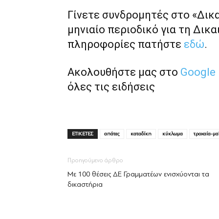
Γίνετε συνδρομητές στο «Δικ
μηνιαίο περιοδικό για τη Δικα
πληροφορίες πατήστε
εδώ
.
Ακολουθήστε μας στο
Google
όλες τις ειδήσεις
ΕΤΙΚΕΤΕΣ
απάτες
καταδίκη
κύκλωμα
τροχαία-μα
Προηγούμενο άρθρο
Με 100 θέσεις ΔΕ Γραμματέων ενισχύoνται τα
δικαστήρια