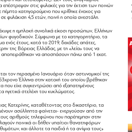
α επέστρεψαν στις φυλακές για την έκτιση των ποινών
ε πέμπτο κατηγορούμενο που κρίθηκε ένοχος για
σε φυλάκιση 4,5 ετών, ποινή η οποία ανεστάλη.
κυψε η εμπλοκή συνολικά είκοσι προσώπων, Ελλήνων
ίων φυγοδικούν. Σύμφωνα με το κατηγορητήριο, τα
α ενός έτους, κατά το 2019, δεκάδες απάτες,
κρην της Βόρειας Ελλάδας, με τη «λεία» τους να
ον αποπειράθηκαν να αποσπάσουν πάνω από 1 εκατ.
εται τον περασμένο Ιανουάριο όταν αστυνομικοί της
53χρονο Έλληνα στην κατοχή του οποίου βρέθηκαν
τα που είχε συγκεντρώσει από εξαπατημένους
τα ηγετικά στελέχη του κυκλώματος.
ας Κατερίνης, καταθέτοντας στο δικαστήριο, τα
μένουν ασύλληπτα φαίνεται- ενεργούσαν από την
τους αριθμούς τηλεφώνου που παρέπεμπαν στην
λαγούν ποινικά οι δήθεν υπαίτιοι θανατηφόρων
θυμάτων, και άλλοτε τα παιδιά ή τα ανίψια τους»