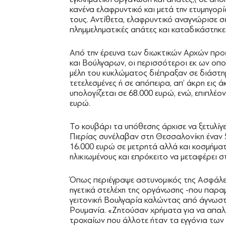
κανένα ελαφρυντικό και μετά την ετυμηγορί
τους. Αντίθετα, ελαφρυντικό αναγνώρισε σ
πλημμεληματικές απάτες και καταδικάστηκε 
Από την έρευνα των διωκτικών Αρχών προέ
και Βούλγαρων, οι περισσότεροι εκ ων οπο
μέλη του κυκλώματος διέπραξαν σε διάστημ
τετελεσμένες ή σε απόπειρα, απ’ άκρη εις ά
υπολογίζεται σε 68.000 ευρώ, ενώ, επιπλέ
ευρώ.
Το κουβάρι τα υπόθεσης άρχισε να ξετυλίγ
Πιερίας συνέλαβαν στη Θεσσαλονίκη έναν 
16.000 ευρώ σε μετρητά αλλά και κοσμήμα
ηλικιωμένους και επρόκειτο να μεταφέρει σ
Όπως περιέγραψε αστυνομικός της Ασφάλει
ηγετικά στελέχη της οργάνωσης -που παρα
γειτονική Βουλγαρία καλώντας από άγνωσ
Ρουμανία. «Ζητούσαν χρήματα για να απαλ
τροχαίων που άλλοτε ήταν τα εγγόνια των 